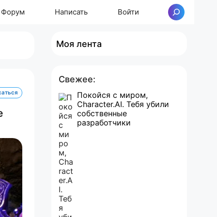
Форум
Написать
Войти
Поиск
Моя лента
Свежее:
саться
Покойся с миром,
Character.AI. Тебя убили
е
собственные
разработчики