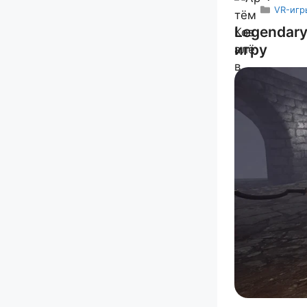
VR-игр
Legendary
игру