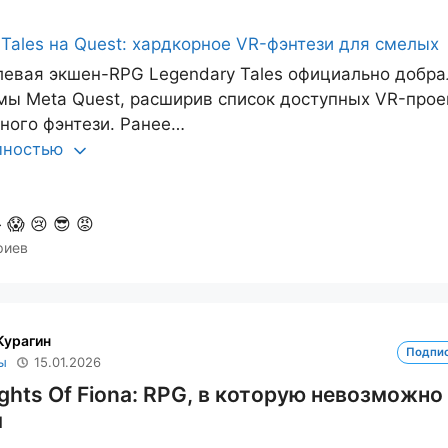
евая экшен-RPG Legendary Tales официально добра
мы Meta Quest, расширив список доступных VR-прое
ного фэнтези. Ранее…
олностью

😱
😢
😎
😡
риев
Курагин
Подпи
ы
15.01.2026
ghts Of Fiona: RPG, в которую невозможно
я