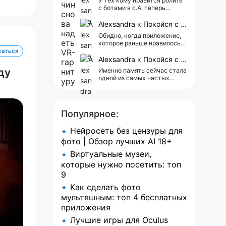
У тех кому нравится ролить
с ботами в c.Ai теперь
всегда одни и те же мысли
АААААА 😁 ХВАТИТ 🤯😖😵‍💫
Alexsandra
к
Покойся с миром, Character.AI. Тебя убили собственные разработчики
Обидно, когда приложение,
которое раньше нравилось, а
сейчас всплывает одна
саться
реклама 😢
Alexsandra
к
Покойся с миром, Character.AI. Тебя убили собственные разработчики
ду
Именно память сейчас стала
одной из самых частых
претензий к Character.AI.
Очень хочется верить, что её
всё-таки улучшат, потому
что…
Популярное:
Нейросеть без цензуры для
✦
фото | Обзор лучших AI 18+
Виртуальные музеи,
✦
которые нужно посетить: топ
9
Как сделать фото
✦
мультяшным: топ 4 бесплатных
приложения
Лучшие игры для Oculus
✦