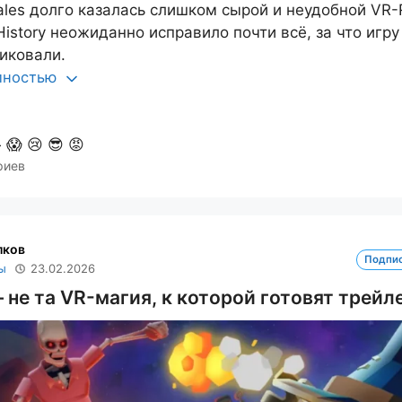
ales долго казалась слишком сырой и неудобной VR-
History неожиданно исправило почти всё, за что игру
иковали.
олностью

😱
😢
😎
😡
риев
лков
Подпи
ы
23.02.2026
 не та VR-магия, к которой готовят трей