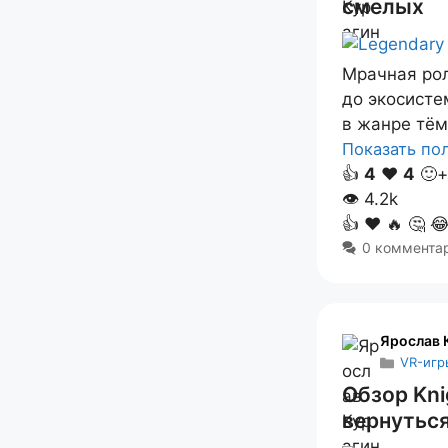
смелых
Мрачная рол
до экосисте
в жанре тём
Показать п
👍
4
❤️
4
🙂+
👁
4.2k
👍
❤️
🔥
🤔

0 коммента
Ярослав 
VR-игр
Обзор Kni
вернутьс