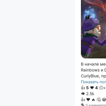
В начале ме
Rainbows и 
CurlyBlue, 
Показать п
👍
5
❤️
4
🙂+
👁
2.5k
👍
❤️
🔥
🤔

0 коммента