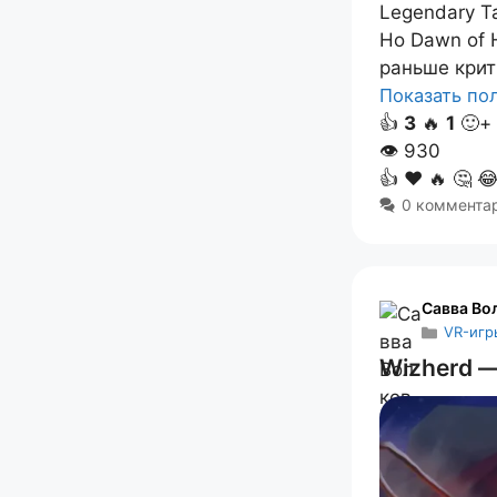
Legendary T
Но Dawn of 
раньше крит
Показать п
👍
3
🔥
1
🙂+
👁
930
👍
❤️
🔥
🤔

0 коммента
Савва Во
VR-игр
Wizherd —