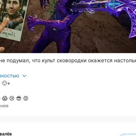
не подумал, что культ сковородки окажется настоль
олностью
1
🙂+

😱
😢
😎
😡
риев
валёв