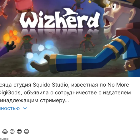
сяца студия Squido Studio, известная по No More
DigiGods, объявила о сотрудничестве с издателем
принадлежащим стримеру…
олностью

😱
😢
😎
😡
риев