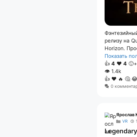
Фэнтезийный
релизу на Q
Horizon. Пр
Показать п
👍
4
❤️
4
🙂+
👁
1.4k
👍
❤️
🔥
🤔

0 коммента
Ярослав 
VR
Legendary