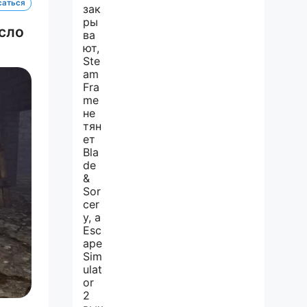
саться
асло