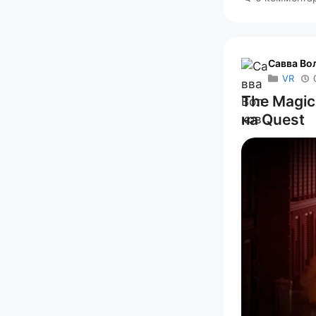
Савва Во
VR
The Magic
на Quest