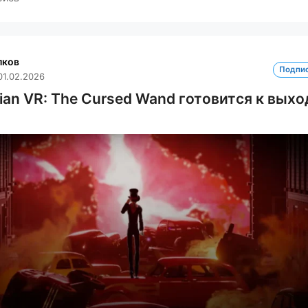
лков
Подпи
01.02.2026
ian VR: The Cursed Wand готовится к выхо