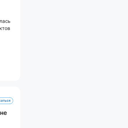
лась
ктов
саться
 не