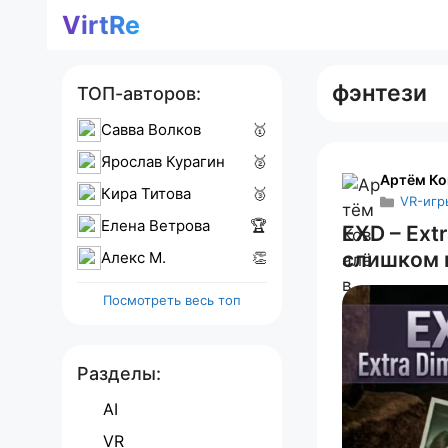
Перейти
VirtRe
к
содержимому
фэнтези
ТОП-авторов:
Савва Волков
🥇
Ярослав Курагин
🥈
Артём Ко
Кира Титова
🥉
VR-игр
Елена Ветрова
🏆
EXD – Ext
слишком 
Алекс M.
👏
Посмотреть весь топ
Разделы:
AI
VR