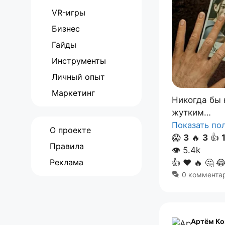
VR-игры
Бизнес
Гайды
Инструменты
Личный опыт
Маркетинг
Никогда бы 
жутким…
Показать п
О проекте
😱
3
🔥
3
👍
Правила
👁
5.4k
Реклама
👍
❤️
🔥
🤔

0 коммента
Артём Ко