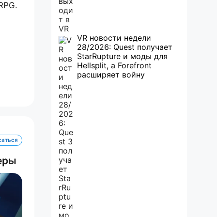
RPG.
VR новости недели
28/2026: Quest получает
StarRupture и моды для
Hellsplit, а Forefront
расширяет войну
саться
леры