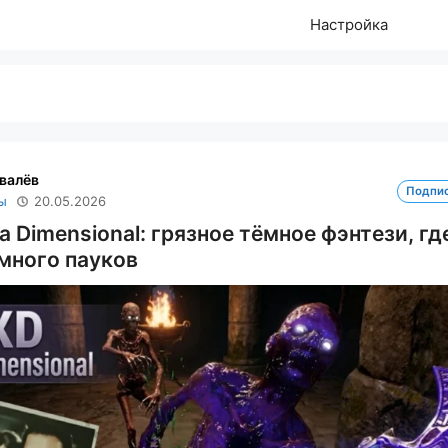
Настройка
валёв
Подпи
ы
20.05.2026
ra Dimensional: грязное тёмное фэнтези, гд
много пауков