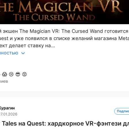
 экшен The Magician VR: The Cursed Wand готовится
uest и уже появился в списке желаний магазина Met
оект делает ставку на…
олностью

😱
😢
😎
😡
риев
Курагин
Подпи
17.01.2026
 Tales на Quest: хардкорное VR-фэнтези д