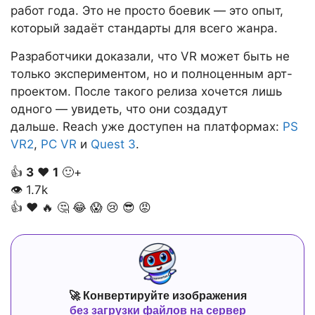
работ года. Это не просто боевик — это опыт,
который задаёт стандарты для всего жанра.
Разработчики доказали, что VR может быть не
только экспериментом, но и полноценным арт-
проектом. После такого релиза хочется лишь
одного — увидеть, что они создадут
дальше. Reach уже доступен на платформах:
PS
VR2
,
PC VR
и
Quest 3
.
👍
3
❤️
1
🙂+
👁
1.7k
👍
❤️
🔥
🤔
😂
😱
😢
😎
😡
🚀 Конвертируйте изображения
без загрузки файлов на сервер