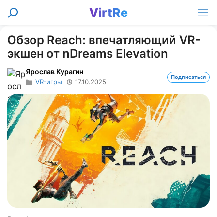
Перейти
VirtRe
Поиск
к
Ме
содержимому
Обзор Reach: впечатляющий VR-
экшен от nDreams Elevation
Ярослав Курагин
Подписаться
VR-игры
17.10.2025