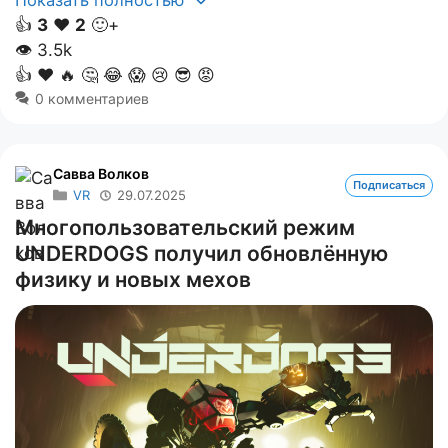
👍
3
❤️
2
🙂+
👁
3.5k
👍
❤️
🔥
🤔
😂
😱
😢
😎
😡
0 комментариев
Савва Волков
Подписаться
VR
29.07.2025
Многопользовательский режим
UNDERDOGS получил обновлённую
физику и новых мехов