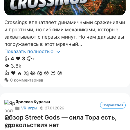
Crossings впечатляет динамичными сражениями
и простыми, но гибкими механиками, которые
захватывают с первых минут. Но чем дальше вы
погружаетесь в этот мрачный…
Показать полностью
👍
4
❤️
3
🙂+
👁
3.6k
👍
❤️
🔥
🤔
😂
😱
😢
😎
😡
0 комментариев
Ярослав Курагин
Подписаться
VR-игры
27.01.2026
Обзор Street Gods — сила Тора есть,
удовольствия нет