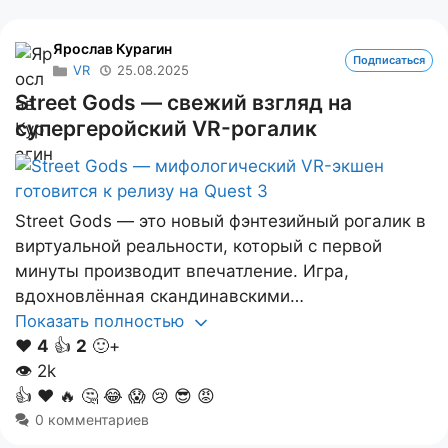
Ярослав Курагин
Подписаться
VR
25.08.2025
Street Gods — свежий взгляд на
супергеройский VR-рогалик
Street Gods — это новый фэнтезийный рогалик в
виртуальной реальности, который с первой
минуты производит впечатление. Игра,
вдохновлённая скандинавскими…
Показать полностью
❤️
4
👍
2
🙂+
👁
2k
👍
❤️
🔥
🤔
😂
😱
😢
😎
😡
0 комментариев