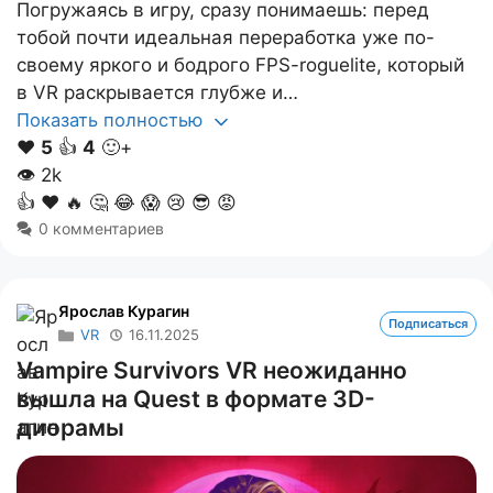
Погружаясь в игру, сразу понимаешь: перед
тобой почти идеальная переработка уже по-
своему яркого и бодрого FPS-roguelite, который
в VR раскрывается глубже и…
Показать полностью
❤️
5
👍
4
🙂+
👁
2k
👍
❤️
🔥
🤔
😂
😱
😢
😎
😡
0 комментариев
Ярослав Курагин
Подписаться
VR
16.11.2025
Vampire Survivors VR неожиданно
вышла на Quest в формате 3D-
диорамы