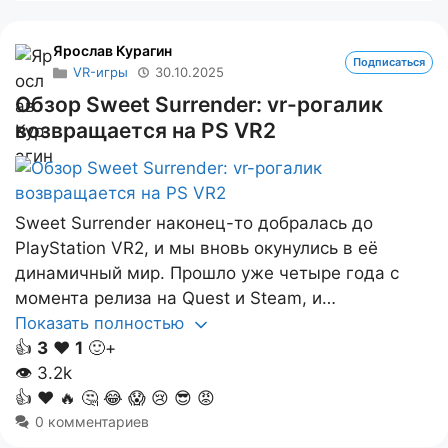
Ярослав Курагин
Подписаться
VR-игры
30.10.2025
Обзор Sweet Surrender: vr-рогалик
возвращается на PS VR2
Sweet Surrender наконец-то добралась до
PlayStation VR2, и мы вновь окунулись в её
динамичный мир. Прошло уже четыре года с
момента релиза на Quest и Steam, и…
Показать полностью
👍
3
❤️
1
🙂+
👁
3.2k
👍
❤️
🔥
🤔
😂
😱
😢
😎
😡
0 комментариев