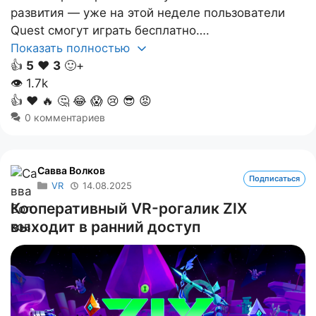
развития — уже на этой неделе пользователи
Quest смогут играть бесплатно….
Показать полностью
👍
5
❤️
3
🙂+
👁
1.7k
👍
❤️
🔥
🤔
😂
😱
😢
😎
😡
0 комментариев
Савва Волков
Подписаться
VR
14.08.2025
Кооперативный VR-рогалик ZIX
выходит в ранний доступ