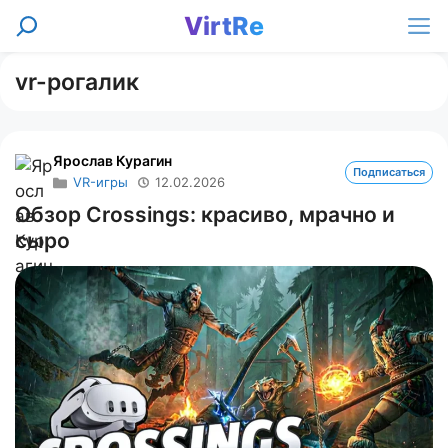
Перейти
VirtRe
Поиск
к
Ме
содержимому
vr-рогалик
Ярослав Курагин
Подписаться
VR-игры
12.02.2026
Обзор Crossings: красиво, мрачно и
сыро