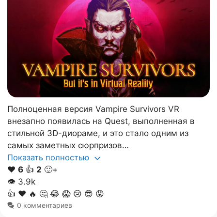
Полноценная версия Vampire Survivors VR
внезапно появилась на Quest, выполненная в
стильной 3D-диораме, и это стало одним из
самых заметных сюрпризов…
Показать полностью
❤️
6
👍
2
🙂+
👁
3.9k
👍
❤️
🔥
🤔
😂
😱
😢
😎
😡
0 комментариев