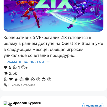
Кооперативный VR-рогалик ZIX готовится к
релизу в раннем доступе на Quest 3 и Steam уже
в следующем месяце, обещая игрокам
уникальное сочетание процедурно…
Показать полностью
❤️
5
👍
1
🙂+
👁
2.5k
👍
❤️
🔥
🤔
😂
😱
😢
😎
😡
0 комментариев
Ярослав Курагин
Подписаться