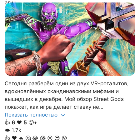
Сегодня разберём один из двух VR-рогалитов,
вдохновлённых скандинавскими мифами и
вышедших в декабре. Мой обзор Street Gods
покажет, как игра делает ставку не…
Показать полностью
👍
6
❤️
5
🙂+
👁
1.7k
👍
❤️
🔥
🤔
😂
😱
😢
😎
😡