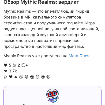
Обзор Mythic Realms: вердикт
Mythic Realms — это впечатляющий гибрид
боевика в MR, казуального симулятора
строительства и продуманного roguelite. Игра
радует насыщенной визуальной составляющей,
завораживающей звуковой атмосферой и
возможностью превратить привычное
пространство в настоящий мир фэнтези.
Mythic Realms уже доступена на
Meta Quest
.
❤️
5
👍
2
🙂+
👁
3.7k
👍
❤️
🔥
🤔
😂
😱
😢
😎
😡