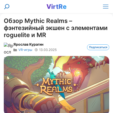
Перейти
VirtRe
Поиск
к
Ме
содержимому
Обзор Mythic Realms –
фэнтезийный экшен с элементами
roguelite и MR
Ярослав Курагин
Подписаться
VR-игры
13.03.2025