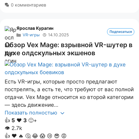
0 комментариев
Ярослав Курагин
Подписаться
VR-игры
14.10.2025
Обзор Vex Mage: взрывной VR-шутер в
духе олдскульных экшенов
Есть VR-игры, которые просто предлагают
пострелять, а есть те, что требуют от вас полной
отдачи. Vex Mage относится ко второй категории
— здесь движение…
Показать полностью
👍
5
❤️
3
🙂+
👁
2.7k
👍
❤️
🔥
🤔
😂
😱
😢
😎
😡