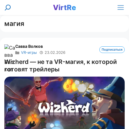
Перейти
VirtRe
Поиск
к
Ме
содержимому
магия
Савва Волков
Подписаться
VR-игры
23.02.2026
Wizherd — не та VR-магия, к которой
готовят трейлеры