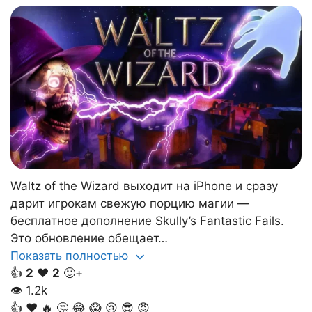
Waltz of the Wizard выходит на iPhone и сразу
дарит игрокам свежую порцию магии —
бесплатное дополнение Skully’s Fantastic Fails.
Это обновление обещает…
Показать полностью
👍
2
❤️
2
🙂+
👁
1.2k
👍
❤️
🔥
🤔
😂
😱
😢
😎
😡