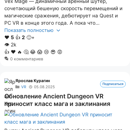
Vex Mage — динамичный аренный шутер,
сочетающий бешеную скорость перемещений и
магические сражения, дебютирует на Quest и
PC VR в конце этого года. А пока что…
Показать полностью
❤️
5
👍
2
🙂+
👁
2k
👍
❤️
🔥
🤔
😂
😱
😢
😎
😡
0 комментариев
Ярослав Курагин
Подписаться
VR
05.08.2025
Обновление Ancient Dungeon VR
приносит класс мага и заклинания