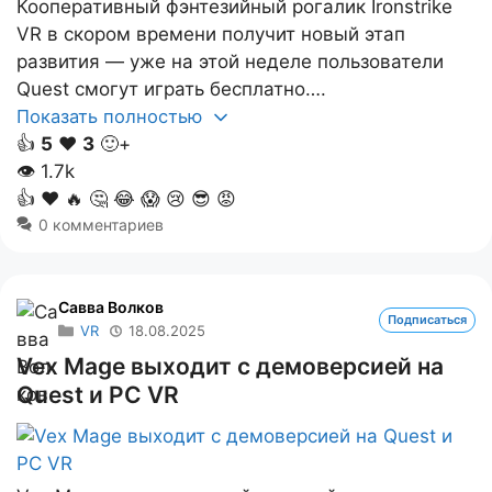
Кооперативный фэнтезийный рогалик Ironstrike
VR в скором времени получит новый этап
развития — уже на этой неделе пользователи
Quest смогут играть бесплатно….
Показать полностью
👍
5
❤️
3
🙂+
👁
1.7k
👍
❤️
🔥
🤔
😂
😱
😢
😎
😡
0 комментариев
Савва Волков
Подписаться
VR
18.08.2025
Vex Mage выходит с демоверсией на
Quest и PC VR