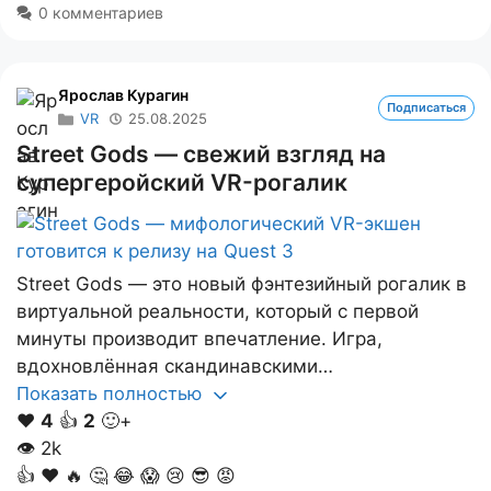
0 комментариев
Ярослав Курагин
Подписаться
VR
25.08.2025
Street Gods — свежий взгляд на
супергеройский VR-рогалик
Street Gods — это новый фэнтезийный рогалик в
виртуальной реальности, который с первой
минуты производит впечатление. Игра,
вдохновлённая скандинавскими…
Показать полностью
❤️
4
👍
2
🙂+
👁
2k
👍
❤️
🔥
🤔
😂
😱
😢
😎
😡