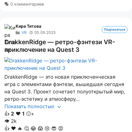
0 комментариев
Кира Титова
Подписаться
VR
05.09.2025
DrakkenRidge — ретро-фэнтези VR-
приключение на Quest 3
DrakkenRidge — это новая приключенческая
игра с элементами фэнтези, вышедшая сегодня
на Quest 3. Проект сочетает полуоткрытый мир,
ретро-эстетику и атмосферу…
Показать полностью
👍
2
❤️
1
🙂+
👁
2k
👍
❤️
🔥
🤔
😂
😱
😢
😎
😡