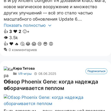
В игру Ancient Dungeon VR добавили класс мага,
новое магическое вооружение и множество
других улучшений — всё это стало частью
масштабного обновления Update 6….
Показать полностью
👍
3
❤️
2
🙂+
👁
3.5k
👍
❤️
🔥
🤔
😂
😱
😢
😎
😡
0 комментариев
Кира Титова
Подписаться
VR-игры
08.06.2025
Обзор Phoenix Gene: когда надежда
оборачивается пеплом
Быть взрослым — вещь сомнительной прелести.