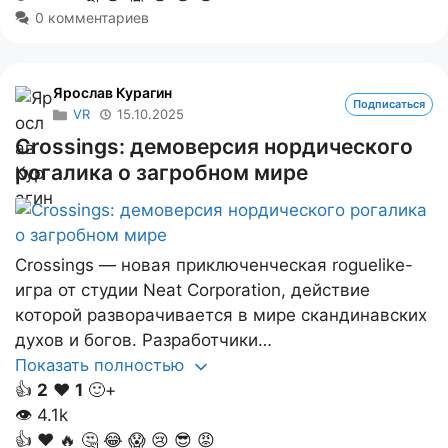
0 комментариев
Ярослав Курагин
Подписаться
VR
15.10.2025
Crossings: демоверсия нордического
рогалика о загробном мире
Crossings — новая приключенческая roguelike-
игра от студии Neat Corporation, действие
которой разворачивается в мире скандинавских
духов и богов. Разработчики…
Показать полностью
👍
2
❤️
1
🙂+
👁
4.1k
👍
❤️
🔥
🤔
😂
😱
😢
😎
😡