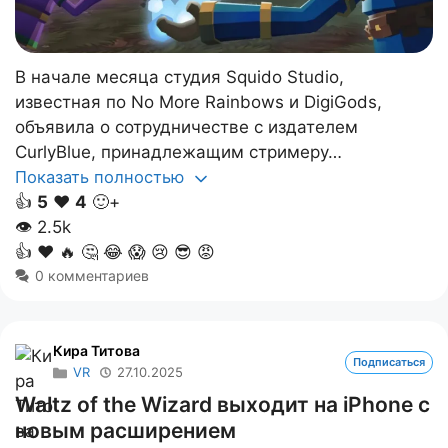
В начале месяца студия Squido Studio,
известная по No More Rainbows и DigiGods,
объявила о сотрудничестве с издателем
CurlyBlue, принадлежащим стримеру…
Показать полностью
👍
5
❤️
4
🙂+
👁
2.5k
👍
❤️
🔥
🤔
😂
😱
😢
😎
😡
0 комментариев
Кира Титова
Подписаться
VR
27.10.2025
Waltz of the Wizard выходит на iPhone с
новым расширением