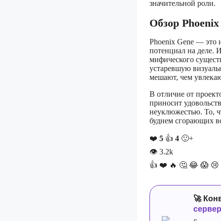
значительной роли.
Обзор Phoenix
Phoenix Gene — это и
потенциал на деле. 
мифического существ
устаревшую визуальн
мешают, чем увлекаю
В отличие от проект
приносит удовольств
неуклюжестью. То, ч
буднем сгорающих в
❤️
5
👍
4
🙂+
👁
3.2k
👍
❤️
🔥
🤔
😂
😱
😢
🚀 Кон
серве