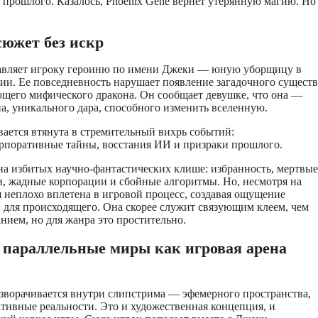
 прошлого. Казалось, Phoenix Gene вернет утерянную магию. Но
сюжет без искр
тавляет игроку героиню по имени Джеки — юную уборщицу в
ии. Ее повседневность нарушает появление загадочного существ
ющего мифического дракона. Он сообщает девушке, что она —
а, уникального дара, способного изменить вселенную.
ается втянута в стремительный вихрь событий:
орпоративные тайны, восстания ИИ и призраки прошлого.
а избитых научно-фантастических клише: избранность, мертвые
и, жадные корпорации и сбойные алгоритмы. Но, несмотря на
я неплохо вплетена в игровой процесс, создавая ощущение
для происходящего. Она скорее служит связующим клеем, чем
нием, но для жанра это простительно.
параллельные миры как игровая арена
зворачивается внутри слипстрима — эфемерного пространства,
нативные реальности. Это и художественная концепция, и