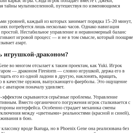
ий каркас игры. Сюда игрок попадает вместе с Джеки,
ая тайны мультивселенной, путешествуя по изменяющимся
ми уровней, каждый из которых занимает порядка 15–20 минут,
иях потребуется лишь несколько часов. Однако навигация
й простой. Нестабильное управление и неравномерный баланс
ягивают игровой процесс — и не в том смысле, который поощряе
зывает азарт.
ь игрушкой-драконом?
Gene во многом отсылает к таким проектам, как Yuki. Игрок
таром — драконом Firestorm — словно игрушкой, держа его в
щать его из одной ладони в другую, наклонять, вращать,
ло в качестве оружия, выпускающего фаерболы. Это ощущение
 с аватаром поначалу удивляет.
»-эффектом скрываются серьёзные проблемы. Управление
тивным. Вместо органичного погружения игрок сталкивается с
тороны интерфейса. Особенно страдает механика смены
еключения между «цветными» реальностями (красной и синей),
ыживания в бою.
классику вроде Ikaruga, но в Phoenix Gene она реализована без