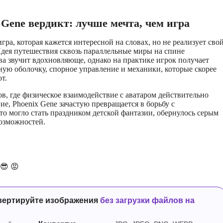
 Gene вердикт: лучше мечта, чем игра
гра, которая кажется интересной на словах, но не реализует сво
Идея путешествия сквозь параллельные миры на спине
а звучит вдохновляюще, однако на практике игрок получает
ую оболочку, спорное управление и механики, которые скорее
т.
ов, где физическое взаимодействие с аватаром действительно
ие, Phoenix Gene зачастую превращается в борьбу с
то могло стать праздником детской фантазии, обернулось серым
озможностей.
😎
😡
вертируйте изображения
без загрузки файлов на
р