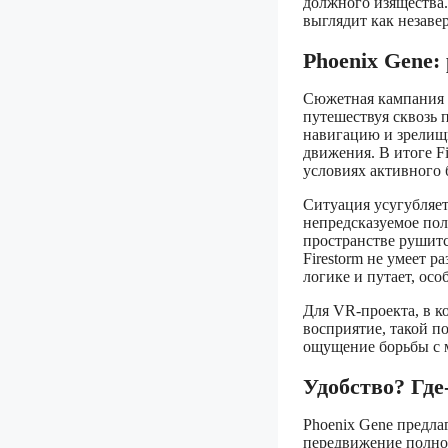
должного изящества.
выглядит как незав
Phoenix Gene:
Сюжетная кампания 
путешествуя сквозь 
навигацию и зрелищ
движения. В итоге F
условиях активного 
Ситуация усугубляет
непредсказуемое пол
пространстве рушитс
Firestorm не умеет р
логике и путает, ос
Для VR-проекта, в к
восприятие, такой п
ощущение борьбы с 
Удобство? Где
Phoenix Gene предла
передвижение полно