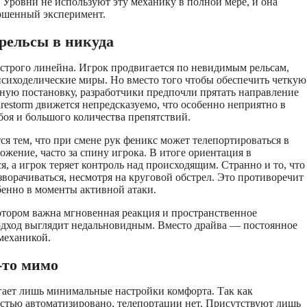
 Уровни не используют эту механику в полной мере, и она
ершенный эксперимент.
 рельсы в никуда
строго линейна. Игрок продвигается по невидимым рельсам,
психоделические миры. Но вместо того чтобы обеспечить четкую
ную постановку, разработчики предпочли прятать направление
irestorm движется непредсказуемо, что особенно неприятно в
боя и большого количества препятствий.
ся тем, что при смене рук феникс может телепортироваться в
ожение, часто за спину игрока. В итоге ориентация в
я, а игрок теряет контроль над происходящим. Странно и то, что
азворачиваться, несмотря на круговой обстрел. Это противоречит
обенно в моменты активной атаки.
отором важна мгновенная реакция и пространственное
одход выглядит недальновидным. Вместо драйва — постоянное
механикой.
-то мимо
гает лишь минимальные настройки комфорта. Так как
стью автоматизировано, телепортации нет. Присутствуют лишь