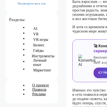
Быть взрослым — ве
Посмотреть весь топ
дедлайнами и отчета
простая радость, зн
своими игрушками, н
и вел жестокие бит
Разделы:
И хотя со временем 
AI
чудесном мире живут
VR
VR-игры
Бизнес
🚀 Кон
Гайды
серве
Инструменты
Бесплат
Личный
AVIF в 
опыт
Маркетинг
👉 Н
О проекте
Правила
Именно это чувство 
Реклама
в сети появился перв
до подачи сюжета, к
будто теперь, спустя