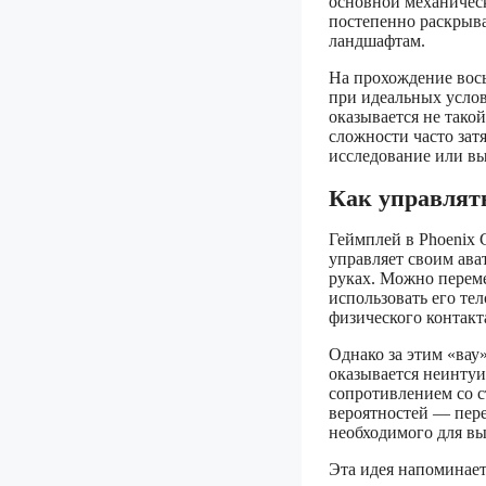
основной механическ
постепенно раскрыв
ландшафтам.
На прохождение вось
при идеальных услов
оказывается не тако
сложности часто зат
исследование или вы
Как управлят
Геймплей в Phoenix 
управляет своим ава
руках. Можно переме
использовать его те
физического контакта
Однако за этим «вау
оказывается неинтуи
сопротивлением со с
вероятностей — пер
необходимого для в
Эта идея напоминает 