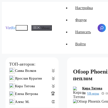
Перейти
Настройка
к
содержимому
Форум
Меню
VirtRe
Поиск
Меню
Написать
Войти
ТОП-авторов:
Обзор Phoeni
Савва Волков
🥇
пеплом
Ярослав Курагин
🥈
Кира Титова
🥉
Кира Титова
VR-игры
0
🏆
Елена Ветрова
Алекс M.
👏