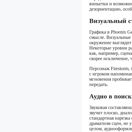
виньетки и возможно
дезориентацию, особ
Визуальный с
Графика в Phoenix G
смысле. Визуальные 
окружение выглядит
Некоторые уровни р
как, например, сцен
скорее исключение, 
Персонаж Firestorm,
с игроком напоминае
мгновения пробивает
передать.
Аудио в поис
Звуковая составляющ
звучит плоско, диа
стандартная нарезка
драматизм сцен, не 
целом, аудиооформле