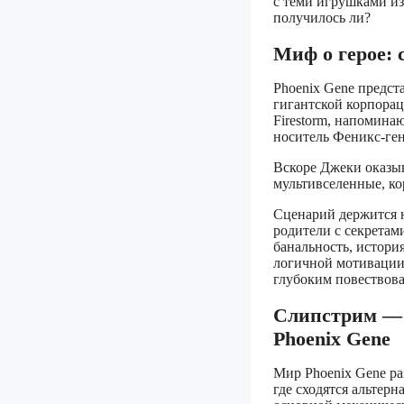
с теми игрушками из
получилось ли?
Миф о герое: 
Phoenix Gene предс
гигантской корпорац
Firestorm, напомина
носитель Феникс-ген
Вскоре Джеки оказыв
мультивселенные, к
Сценарий держится н
родители с секретам
банальность, истори
логичной мотивации 
глубоким повествова
Слипстрим — 
Phoenix Gene
Мир Phoenix Gene ра
где сходятся альтер