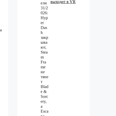
выходит в VR
а