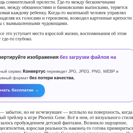
щь сомнительной прелести. Где-то между бесконечными
ми, между обязанностями и банковскими выписками, теряется
акомая каждому ребенку. Когда-то маленький человек управлял
аделяя их голосами и героизмом, возводил картонные крепости
вы с вымышленными чудовищами.
все это уступает место взрослой жизни, воспоминания об этом
 где-то глубоко.
вертируйте изображения
без загрузки файлов на
р
ный сервис
Конвертус
переведет JPG, JPEG, PNG, WEBP и
нужный формат
без потери качества.
ачать бесплатно →
— забытое, но не исчезнувшее — всплыло на поверхность, когда
ый трейлер к игре Phoenix Gene. Всё в нем, от визуального стиля
азалось пробуждением детской фантазии. Возникло ощущение,
 десятилетия, взрослая реальность наконец-то готова примиритьс