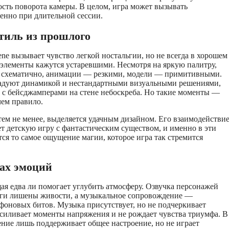
сть поворота камеры. В целом, игра может вызывать
енно при длительной сессии.
тиль из прошлого
ene вызывает чувство легкой ностальгии, но не всегда в хорошем
элементы кажутся устаревшими. Несмотря на яркую палитру,
 схематично, анимации — резкими, модели — примитивными.
адуют динамикой и нестандартными визуальными решениями,
а с бейсджамперами на стене небоскреба. Но такие моменты —
чем правило.
 тем не менее, выделяется удачным дизайном. Его взаимодействи
т детскую игру с фантастическим существом, и именно в эти
ся то самое ощущение магии, которое игра так стремится
ках эмоций
ая едва ли помогает углубить атмосферу. Озвучка персонажей
логи лишены живости, а музыкальное сопровождение —
 фоновых битов. Музыка присутствует, но не подчеркивает
усиливает моменты напряжения и не рождает чувства триумфа. В
ние лишь поддерживает общее настроение, но не играет