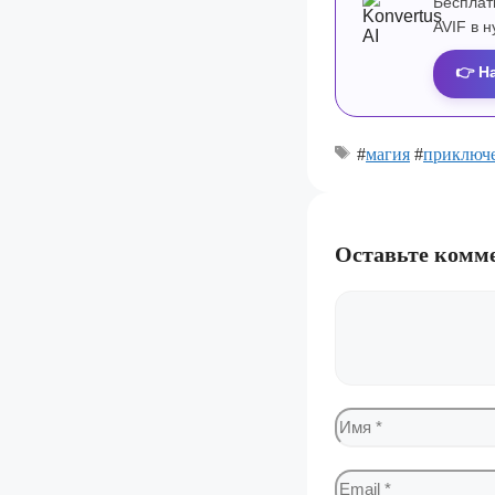
Бесплат
AVIF в 
👉 Н
#
магия
#
приключ
Оставьте комм
Комментарий
Имя
Email