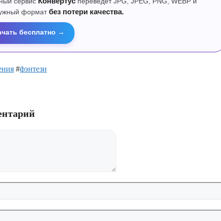
ный сервис
Конвертус
переведет JPG, JPEG, PNG, WEBP и
нужный формат
без потери качества.
ачать бесплатно →
ения
#
фэнтези
ентарий