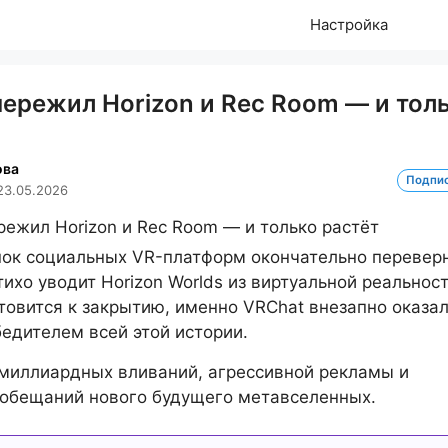
Настройка
пережил Horizon и Rec Room — и тол
ова
Подпи
23.05.2026
ок социальных VR-платформ окончательно переверн
тихо уводит Horizon Worlds из виртуальной реальност
товится к закрытию, именно VRChat внезапно оказа
едителем всей этой истории.
миллиардных вливаний, агрессивной рекламы и
 обещаний нового будущего метавселенных.