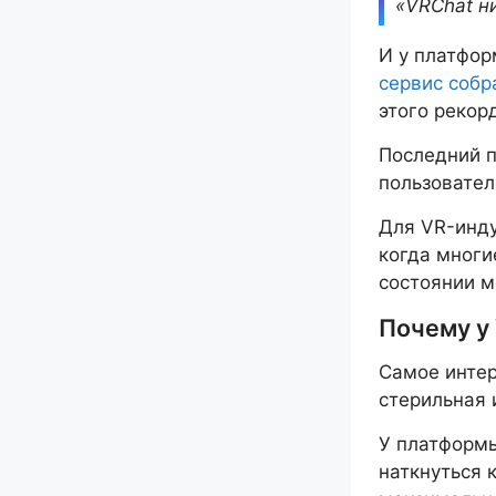
«VRChat н
И у платфор
сервис собр
этого рекор
Последний п
пользовател
Для VR-инду
когда многи
состоянии м
Почему у
Самое интер
стерильная 
У платформы
наткнуться 