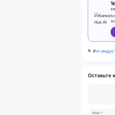

с
Бе
AV
#
vr-индус
Оставьте 
Комментари
Имя