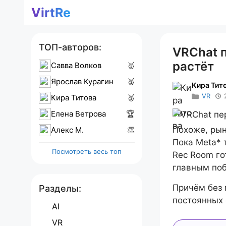
Перейти
VirtRe
к
содержимому
ТОП-авторов:
VRChat 
растёт
Савва Волков
🥇
Ярослав Курагин
🥈
Кира Тит
VR
Кира Титова
🥉
Елена Ветрова
🏆
Похоже, рын
Алекс M.
👏
Пока Meta* 
Посмотреть весь топ
Rec Room го
главным поб
Причём без 
Разделы:
постоянных
AI
VR