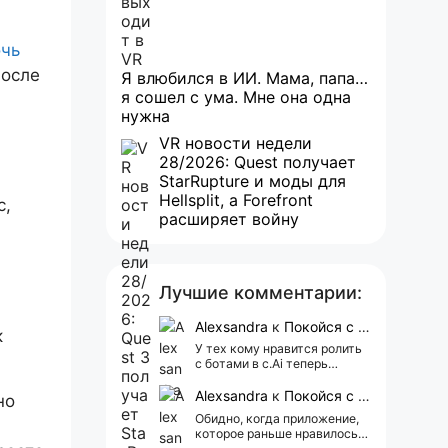
чь
осле
Я влюбился в ИИ. Мама, папа…
я сошел с ума. Мне она одна
нужна
VR новости недели
28/2026: Quest получает
StarRupture и моды для
Hellsplit, а Forefront
с,
расширяет войну
Лучшие комментарии:
Alexsandra
к
Покойся с миром, Character.AI. Тебя убили собственные разработчики
к
У тех кому нравится ролить
с ботами в c.Ai теперь
всегда одни и те же мысли
АААААА 😁 ХВАТИТ 🤯😖😵‍💫
Alexsandra
к
Покойся с миром, Character.AI. Тебя убили собственные разработчики
но
Обидно, когда приложение,
которое раньше нравилось, а