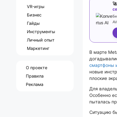

VR-игры
с
Бизнес
Бе
AV
Гайды
Инструменты
Личный опыт
Маркетинг
В марте Met
догадывали
смартфоны 
О проекте
новые инстр
Правила
плоские экр
Реклама
Для владель
Особенно ес
пыталась пр
Ситуацию бы