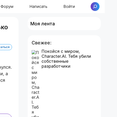
Форум
Написать
Войти
Поиск
Моя лента
ько
Свежее:
саться
Покойся с миром,
Character.AI. Тебя убили
собственные
разработчики
улся.
и, а
лся