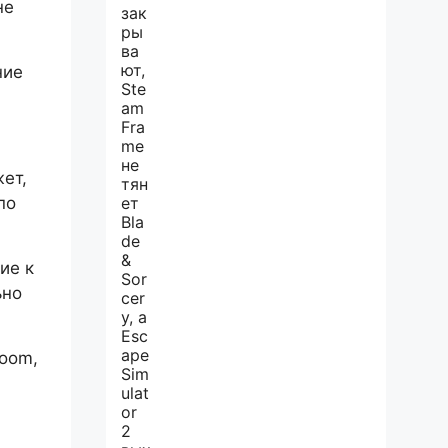
не
ние
ет,
по
ие к
ьно
Room,