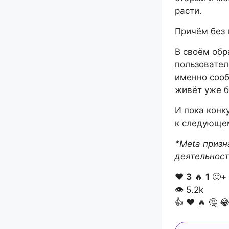
расти.
Причём без 
В своём обр
пользовател
именно сооб
живёт уже б
И пока конк
к следующем
*Meta призн
деятельност
❤️
3
🔥
1
🙂+
👁
5.2k
👍
❤️
🔥
🤔
