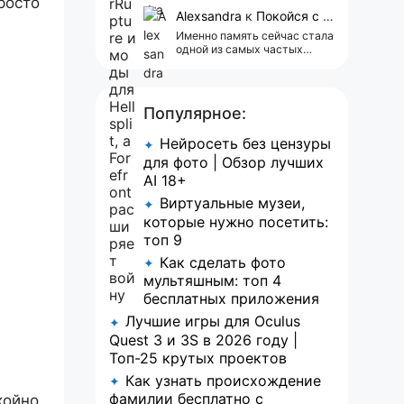
сейчас всплывает одна
росто
реклама 😢
Alexsandra
к
Покойся с миром, Character.AI. Тебя убили собственные разработчики
Именно память сейчас стала
одной из самых частых
претензий к Character.AI.
Очень хочется верить, что её
всё-таки улучшат, потому
что…
Популярное:
Нейросеть без цензуры
✦
для фото | Обзор лучших
AI 18+
Виртуальные музеи,
✦
которые нужно посетить:
топ 9
Как сделать фото
✦
мультяшным: топ 4
бесплатных приложения
Лучшие игры для Oculus
✦
Quest 3 и 3S в 2026 году |
Топ-25 крутых проектов
Как узнать происхождение
✦
фамилии бесплатно с
койно