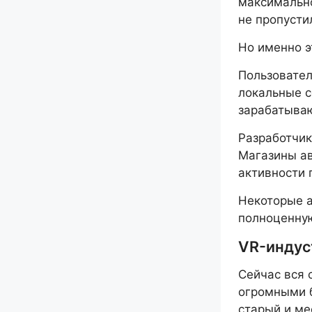
максимально
не пропусти
Но именно э
Пользовател
локальные с
зарабатываю
Разработчик
Магазины ав
активности 
Некоторые а
полноценную
VR-индус
Сейчас вся 
огромными б
старый и ме