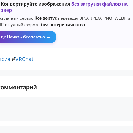
 Конвертируйте изображения
без загрузки файлов на
ервер
сплатный сервис
Конвертус
переведет JPG, JPEG, PNG, WEBP и
IF в нужный формат
без потери качества.
👉 Начать бесплатно →
трия
#
VRChat
комментарий
й