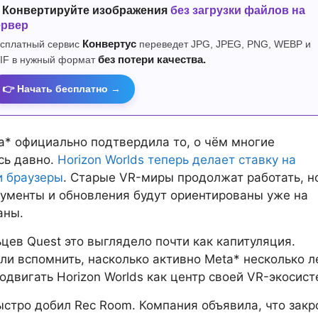
 Конвертируйте изображения
без загрузки файлов на
ервер
сплатный сервис
Конвертус
переведет JPG, JPEG, PNG, WEBP и
IF в нужный формат
без потери качества.
👉 Начать бесплатно →
a* официально подтвердила то, о чём многие
сь давно.
Horizon Worlds теперь делает ставку на
и браузеры
. Старые VR-миры продолжат работать, н
ументы и обновления будут ориентированы уже на
аны.
цев Quest это выглядело почти как капитуляция.
ли вспомнить, насколько активно Meta* несколько л
одвигать Horizon Worlds как центр своей VR-экосис
стро добил Rec Room. Компания объявила, что закр