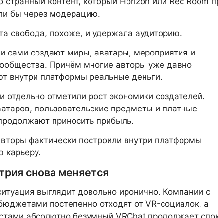
 странный контент, который Horizon или Rec Room п
ли бы через модерацию.
та свобода, похоже, и удержала аудиторию.
и сами создают миры, аватары, мероприятия и
ообщества. Причём многие авторы уже давно
т внутри платформы реальные деньги.
и отдельно отметили рост экономики создателей.
атаров, пользовательские предметы и платные
продолжают приносить прибыль.
вторы фактически построили внутри платформы
 карьеру.
трия снова меняется
ситуация выглядит довольно иронично. Компании с
юджетами постепенно отходят от VR-социалок, а
стами абсолютно безумный VRChat продолжает спо