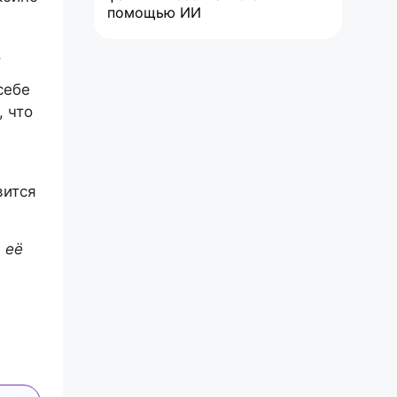
помощью ИИ
.
себе
 что
вится
 её