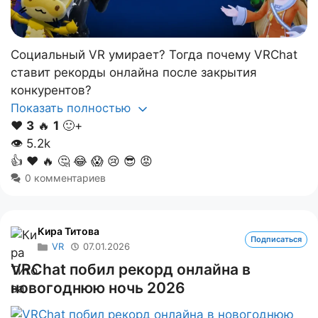
Социальный VR умирает? Тогда почему VRChat
ставит рекорды онлайна после закрытия
конкурентов?
Показать полностью
❤️
3
🔥
1
🙂+
👁
5.2k
👍
❤️
🔥
🤔
😂
😱
😢
😎
😡
0 комментариев
Кира Титова
Подписаться
VR
07.01.2026
VRChat побил рекорд онлайна в
новогоднюю ночь 2026