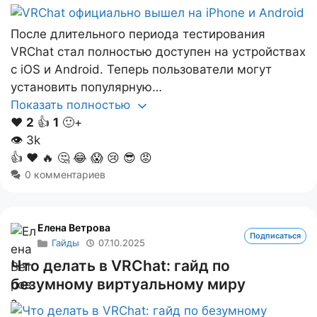
После длительного периода тестирования
VRChat стал полностью доступен на устройствах
с iOS и Android. Теперь пользователи могут
установить популярную…
Показать полностью
❤️
2
👍
1
🙂+
👁
3k
👍
❤️
🔥
🤔
😂
😱
😢
😎
😡
0 комментариев
Елена Ветрова
Подписаться
Гайды
07.10.2025
Что делать в VRChat: гайд по
безумному виртуальному миру