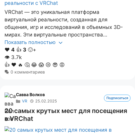
VRChat — это уникальная платформа
виртуальной реальности, созданная для
общения, игр и исследований в объемных 3D-
мирах. Эти виртуальные пространства…
Показать полностью
❤️
4
👍
3
🙂+
👁
3.7k
👍
❤️
🔥
🤔
😂
😱
😢
😎
😡
0 комментариев
Савва Волков
Подписаться
VR
25.02.2025
20 самых крутых мест для посещения
в VRChat