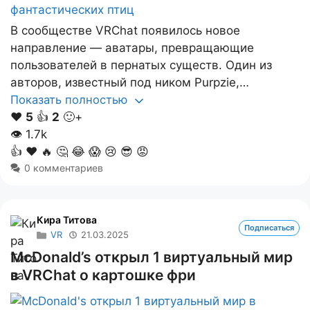
В сообществе VRChat появилось новое
направление — аватары, превращающие
пользователей в пернатых существ. Один из
авторов, известный под ником Purpzie,…
Показать полностью
❤️
5
👍
2
🙂+
👁
1.7k
👍
❤️
🔥
🤔
😂
😱
😢
😎
😡
0 комментариев
Кира Титова
Подписаться
VR
21.03.2025
McDonald’s открыл 1 виртуальный мир
в VRChat о картошке фри