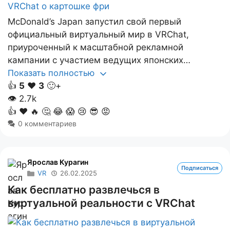
McDonald’s Japan запустил свой первый
официальный виртуальный мир в VRChat,
приуроченный к масштабной рекламной
кампании с участием ведущих японских…
Показать полностью
👍
5
❤️
3
🙂+
👁
2.7k
👍
❤️
🔥
🤔
😂
😱
😢
😎
😡
0 комментариев
Ярослав Курагин
Подписаться
VR
26.02.2025
Как бесплатно развлечься в
виртуальной реальности с VRChat