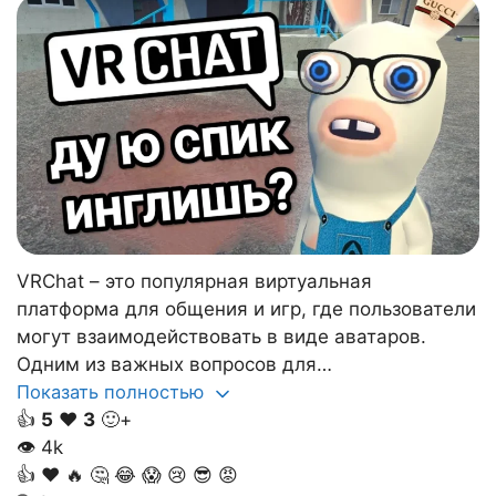
VRChat – это популярная виртуальная
платформа для общения и игр, где пользователи
могут взаимодействовать в виде аватаров.
Одним из важных вопросов для…
Показать полностью
👍
5
❤️
3
🙂+
👁
4k
👍
❤️
🔥
🤔
😂
😱
😢
😎
😡