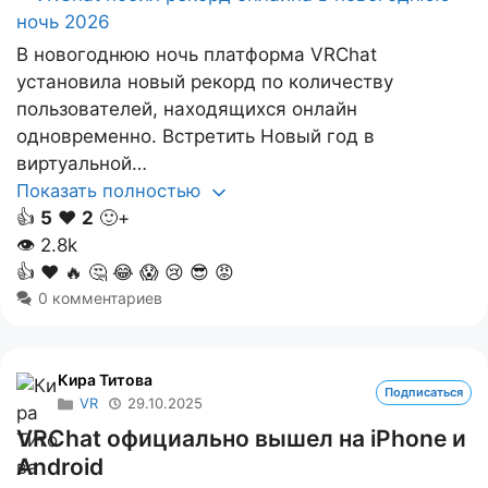
В новогоднюю ночь платформа VRChat
установила новый рекорд по количеству
пользователей, находящихся онлайн
одновременно. Встретить Новый год в
виртуальной…
Показать полностью
👍
5
❤️
2
🙂+
👁
2.8k
👍
❤️
🔥
🤔
😂
😱
😢
😎
😡
0 комментариев
Кира Титова
Подписаться
VR
29.10.2025
VRChat официально вышел на iPhone и
Android