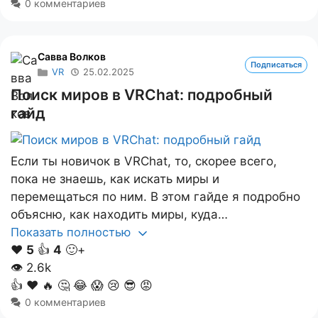
0 комментариев
Савва Волков
Подписаться
VR
25.02.2025
Поиск миров в VRChat: подробный
гайд
Если ты новичок в VRChat, то, скорее всего,
пока не знаешь, как искать миры и
перемещаться по ним. В этом гайде я подробно
объясню, как находить миры, куда…
Показать полностью
❤️
5
👍
4
🙂+
👁
2.6k
👍
❤️
🔥
🤔
😂
😱
😢
😎
😡
0 комментариев