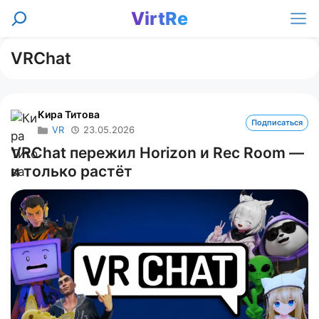
Перейти
VirtRe
Поиск
к
Ме
содержимому
VRChat
Кира Титова
Подписаться
VR
23.05.2026
VRChat пережил Horizon и Rec Room —
и только растёт