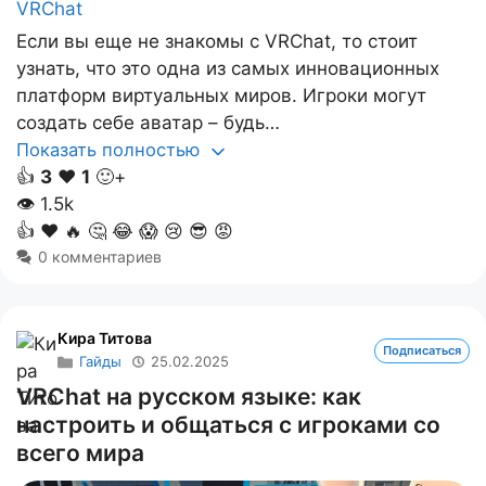
Если вы еще не знакомы с VRChat, то стоит
узнать, что это одна из самых инновационных
платформ виртуальных миров. Игроки могут
создать себе аватар – будь…
Показать полностью
👍
3
❤️
1
🙂+
👁
1.5k
👍
❤️
🔥
🤔
😂
😱
😢
😎
😡
0 комментариев
Кира Титова
Подписаться
Гайды
25.02.2025
VRChat на русском языке: как
настроить и общаться с игроками со
всего мира