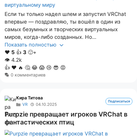
Если ты только надел шлем и запустил VRChat
впервые — поздравляю, ты вошёл в один из
самых безумных и творческих виртуальных
миров, когда-либо созданных. Но…
Показать полностью
❤️
5
👍
3
🙂+
👁
4.2k
👍
❤️
🔥
🤔
😂
😱
😢
😎
😡
0 комментариев
Кира Титова
Подписаться
VR
04.10.2025
Purpzie превращает игроков VRChat в
фантастических птиц