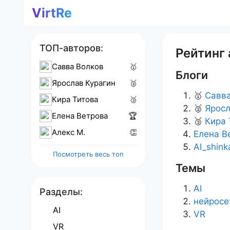
Перейти
VirtRe
к
содержимому
ТОП-авторов:
Рейтинг 
Савва Волков
🥇
Блоги
Ярослав Курагин
🥈
🥇
Савва
Кира Титова
🥉
🥈
Яросл
Елена Ветрова
🏆
🥉
Кира 
Алекс M.
👏
Елена В
AI_shink
Посмотреть весь топ
Темы
AI
Разделы:
нейросе
AI
VR
VR