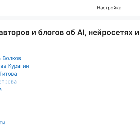
Настройка
авторов и блогов об AI, нейросетях и
 Волков
ав Курагин
Титова
етрова
a
ти