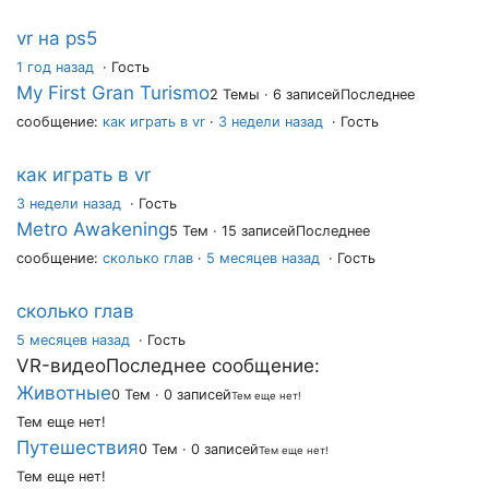
vr на ps5
1 год назад
·
Гость
My First Gran Turismo
2 Темы · 6 записей
Последнее
сообщение:
как играть в vr
·
3 недели назад
· Гость
как играть в vr
3 недели назад
·
Гость
Metro Awakening
5 Тем · 15 записей
Последнее
сообщение:
сколько глав
·
5 месяцев назад
· Гость
сколько глав
5 месяцев назад
·
Гость
VR-видео
Последнее сообщение:
Животные
0 Тем · 0 записей
Тем еще нет!
Тем еще нет!
Путешествия
0 Тем · 0 записей
Тем еще нет!
Тем еще нет!