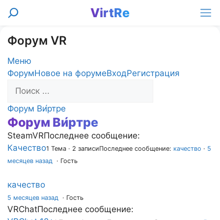
Перейти
VirtRe
Поиск
к
Ме
содержимому
Форум VR
Меню
Навигация
Форум
Новое на форуме
Вход
Регистрация
Форума
Форум
Форум Ви́ртре
Форум Ви́ртре
breadcrumbs
-
SteamVR
Последнее сообщение:
Вы
Качество
1 Тема · 2 записи
Последнее сообщение:
качество
·
5
здесь:
месяцев назад
· Гость
качество
5 месяцев назад
·
Гость
VRChat
Последнее сообщение: