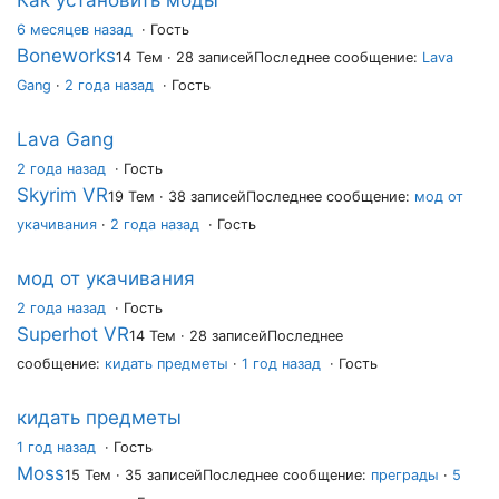
Как установить моды
6 месяцев назад
·
Гость
Boneworks
14 Тем · 28 записей
Последнее сообщение:
Lava
Gang
·
2 года назад
· Гость
Lava Gang
2 года назад
·
Гость
Skyrim VR
19 Тем · 38 записей
Последнее сообщение:
мод от
укачивания
·
2 года назад
· Гость
мод от укачивания
2 года назад
·
Гость
Superhot VR
14 Тем · 28 записей
Последнее
сообщение:
кидать предметы
·
1 год назад
· Гость
кидать предметы
1 год назад
·
Гость
Moss
15 Тем · 35 записей
Последнее сообщение:
преграды
·
5