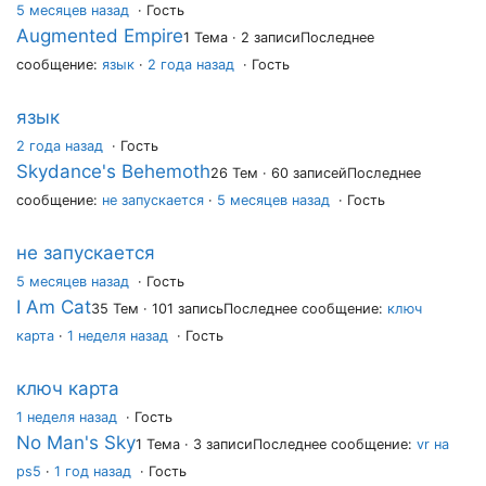
5 месяцев назад
·
Гость
Augmented Empire
1 Тема · 2 записи
Последнее
сообщение:
язык
·
2 года назад
· Гость
язык
2 года назад
·
Гость
Skydance's Behemoth
26 Тем · 60 записей
Последнее
сообщение:
не запускается
·
5 месяцев назад
· Гость
не запускается
5 месяцев назад
·
Гость
I Am Cat
35 Тем · 101 запись
Последнее сообщение:
ключ
карта
·
1 неделя назад
· Гость
ключ карта
1 неделя назад
·
Гость
No Man's Sky
1 Тема · 3 записи
Последнее сообщение:
vr на
ps5
·
1 год назад
· Гость