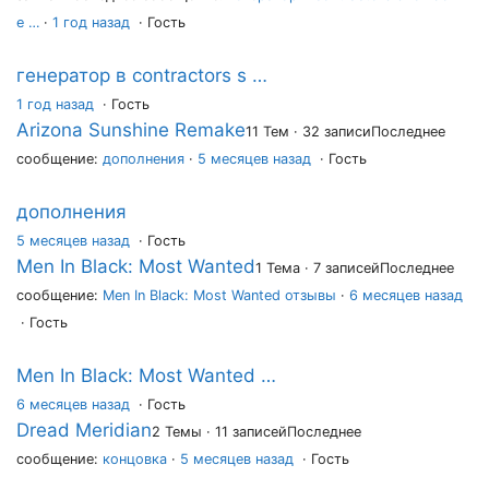
e …
·
1 год назад
· Гость
генератор в contractors s …
1 год назад
·
Гость
Arizona Sunshine Remake
11 Тем · 32 записи
Последнее
сообщение:
дополнения
·
5 месяцев назад
· Гость
дополнения
5 месяцев назад
·
Гость
Men In Black: Most Wanted
1 Тема · 7 записей
Последнее
сообщение:
Men In Black: Most Wanted отзывы
·
6 месяцев назад
· Гость
Men In Black: Most Wanted …
6 месяцев назад
·
Гость
Dread Meridian
2 Темы · 11 записей
Последнее
сообщение:
концовка
·
5 месяцев назад
· Гость