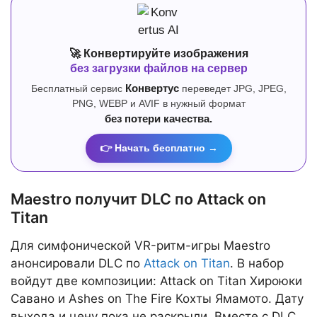
🚀 Конвертируйте изображения
без загрузки файлов на сервер
Бесплатный сервис
Конвертус
переведет JPG, JPEG,
PNG, WEBP и AVIF в нужный формат
без потери качества.
👉 Начать бесплатно →
Maestro получит DLC по Attack on
Titan
Для симфонической VR-ритм-игры Maestro
анонсировали DLC по
Attack on Titan
. В набор
войдут две композиции: Attack on Titan Хироюки
Савано и Ashes on The Fire Кохты Ямамото. Дату
выхода и цену пока не раскрыли. Вместе с DLC