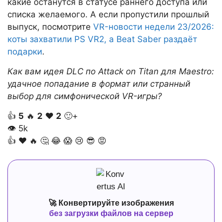
какие останутся в статусе раннего доступа или
списка желаемого. А если пропустили прошлый
выпуск, посмотрите
VR-новости недели 23/2026:
коты захватили PS VR2, а Beat Saber раздаёт
подарки
.
Как вам идея DLC по Attack on Titan для Maestro:
удачное попадание в формат или странный
выбор для симфонической VR-игры?
👍
5
🔥
2
❤️
2
🙂+
👁
5k
👍
❤️
🔥
🤔
😂
😱
😢
😎
😡
🚀 Конвертируйте изображения
без загрузки файлов на сервер