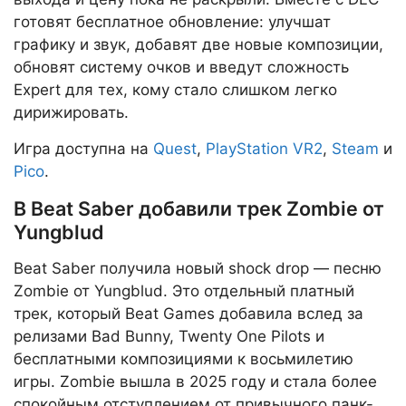
готовят бесплатное обновление: улучшат
графику и звук, добавят две новые композиции,
обновят систему очков и введут сложность
Expert для тех, кому стало слишком легко
дирижировать.
Игра доступна на
Quest
,
PlayStation VR2
,
Steam
и
Pico
.
В Beat Saber добавили трек Zombie от
Yungblud
Beat Saber получила новый shock drop — песню
Zombie от Yungblud. Это отдельный платный
трек, который Beat Games добавила вслед за
релизами Bad Bunny, Twenty One Pilots и
бесплатными композициями к восьмилетию
игры. Zombie вышла в 2025 году и стала более
спокойным отступлением от привычного панк-