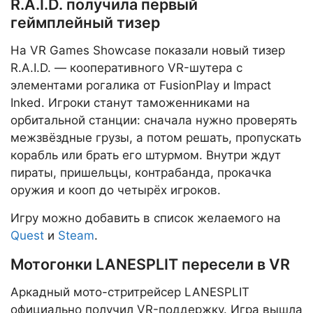
R.A.I.D. получила первый
геймплейный тизер
На VR Games Showcase показали новый тизер
R.A.I.D. — кооперативного VR-шутера с
элементами рогалика от FusionPlay и Impact
Inked. Игроки станут таможенниками на
орбитальной станции: сначала нужно проверять
межзвёздные грузы, а потом решать, пропускать
корабль или брать его штурмом. Внутри ждут
пираты, пришельцы, контрабанда, прокачка
оружия и кооп до четырёх игроков.
Игру можно добавить в список желаемого на
Quest
и
Steam
.
Мотогонки LANESPLIT пересели в VR
Аркадный мото-стритрейсер LANESPLIT
официально получил VR-поддержку. Игра вышла