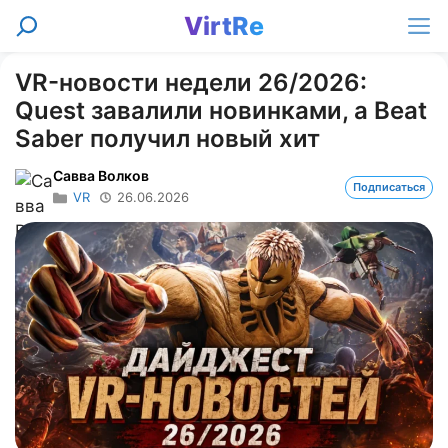
Перейти
VirtRe
Поиск
к
Ме
содержимому
VR-новости недели 26/2026:
Quest завалили новинками, а Beat
Saber получил новый хит
Савва Волков
Подписаться
VR
26.06.2026