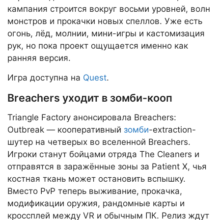
кампания строится вокруг восьми уровней, волн
монстров и прокачки новых спеллов. Уже есть
огонь, лёд, молнии, мини-игры и кастомизация
рук, но пока проект ощущается именно как
ранняя версия.
Игра доступна на
Quest
.
Breachers уходит в зомби-кооп
Triangle Factory анонсировала Breachers:
Outbreak — кооперативный
зомби
-extraction-
шутер на четверых во вселенной Breachers.
Игроки станут бойцами отряда The Cleaners и
отправятся в заражённые зоны за Patient X, чья
костная ткань может остановить вспышку.
Вместо PvP теперь выживание, прокачка,
модификации оружия, рандомные карты и
кроссплей между VR и обычным ПК. Релиз ждут