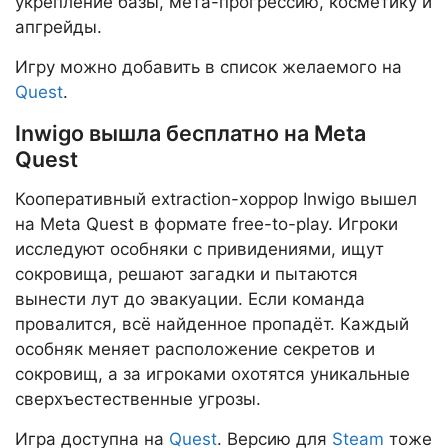
укрепление базы, мета-прогрессию, косметику и
апгрейды.
Игру можно добавить в список желаемого на
Quest
.
Inwigo вышла бесплатно на Meta
Quest
Кооперативный extraction-хоррор Inwigo вышел
на Meta Quest в формате free-to-play. Игроки
исследуют особняки с привидениями, ищут
сокровища, решают загадки и пытаются
вынести лут до эвакуации. Если команда
провалится, всё найденное пропадёт. Каждый
особняк меняет расположение секретов и
сокровищ, а за игроками охотятся уникальные
сверхъестественные угрозы.
Игра доступна на
Quest
. Версию для
Steam
тоже