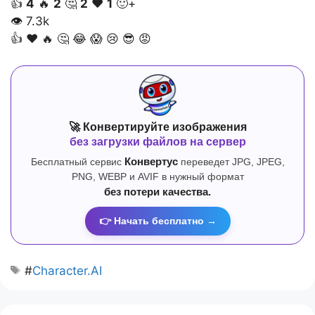
👍
4
🔥
2
🤔
2
❤️
1
🙂+
👁
7.3k
👍
❤️
🔥
🤔
😂
😱
😢
😎
😡
🚀 Конвертируйте изображения
без загрузки файлов на сервер
Бесплатный сервис
Конвертус
переведет JPG, JPEG,
PNG, WEBP и AVIF в нужный формат
без потери качества.
👉 Начать бесплатно →
#
Character.AI