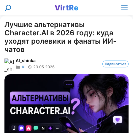
Перейти
VirtRe
Поиск
к
Ме
содержимому
Лучшие альтернативы
Character.AI в 2026 году: куда
уходят ролевики и фанаты ИИ-
чатов
AI_shinka
Подписаться
AI
23.05.2026