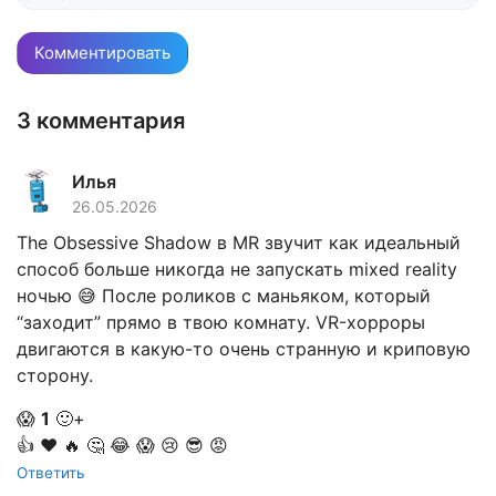
3 комментария
Илья
26.05.2026
The Obsessive Shadow в MR звучит как идеальный
способ больше никогда не запускать mixed reality
ночью 😅 После роликов с маньяком, который
“заходит” прямо в твою комнату. VR-хорроры
двигаются в какую-то очень странную и криповую
сторону.
😱
1
🙂+
👍
❤️
🔥
🤔
😂
😱
😢
😎
😡
Ответить