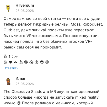
Hilversum
26.05.2026
Самое важное во всей статье — почти все студии
теперь делают гибридные релизы. Moss, Roboquest,
Outblast, даже survival-проекты уже перестают
быть чисто VR-эксклюзивами. Похоже индустрия
наконец поняла, что без обычных игроков VR-
рынок сам себя не прокормит.
👍
1
🙂+
👍
❤️
🔥
🤔
😂
😱
😢
😎
😡
Ответить
Илья
25.05.2026
The Obsessive Shadow в MR звучит как идеальный
способ больше никогда не запускать mixed reality
ночью 😅 После роликов с маньяком, который