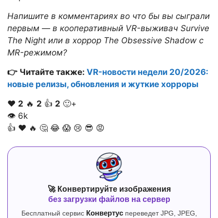
Напишите в комментариях во что бы вы сыграли
первым — в кооперативный VR-выживач Survive
The Night или в хоррор The Obsessive Shadow с
MR-режимом?
👉 Читайте также:
VR-новости недели 20/2026:
новые релизы, обновления и жуткие хорроры
❤️
2
🔥
2
👍
2
🙂+
👁
6k
👍
❤️
🔥
🤔
😂
😱
😢
😎
😡
🚀 Конвертируйте изображения
без загрузки файлов на сервер
Бесплатный сервис
Конвертус
переведет JPG, JPEG,