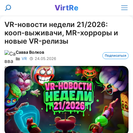
Перейти
VirtRe
Поиск
к
Ме
содержимому
VR-новости недели 21/2026:
кооп-выживачи, MR-хорроры и
новые VR-релизы
Савва Волков
Подписаться
VR
24.05.2026