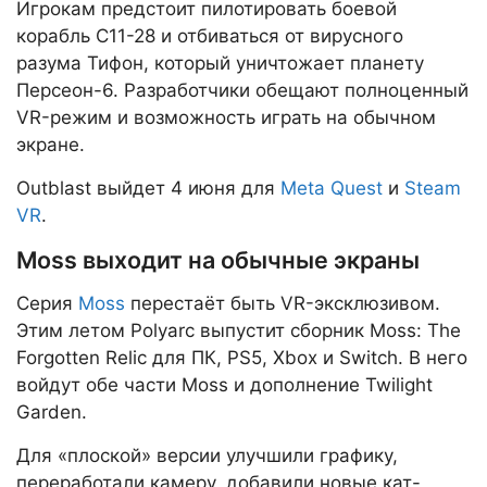
Игрокам предстоит пилотировать боевой
корабль C11-28 и отбиваться от вирусного
разума Тифон, который уничтожает планету
Персеон-6. Разработчики обещают полноценный
VR-режим и возможность играть на обычном
экране.
Outblast выйдет 4 июня для
Meta Quest
и
Steam
VR
.
Moss выходит на обычные экраны
Серия
Moss
перестаёт быть VR-эксклюзивом.
Этим летом Polyarc выпустит сборник Moss: The
Forgotten Relic для ПК, PS5, Xbox и Switch. В него
войдут обе части Moss и дополнение Twilight
Garden.
Для «плоской» версии улучшили графику,
переработали камеру, добавили новые кат-