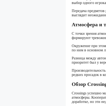
выбор одного игрока
Передача предметов 
выглядит неожиданн
Атмосфера и 
С точки зрения атмо
формируют тревожн
Окружение при этом
по ним в основном л
Разница между авто
приоритет был у верс
Производительность 
редких просадок в к
Обзор Crossin
Crossings успешно м
атмосферы. Коопера
доработке, но эти н