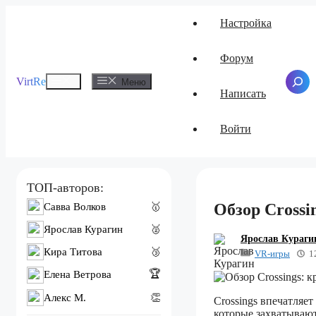
Перейти
Настройка
к
содержимому
Форум
Меню
VirtRe
Поиск
Меню
Написать
Войти
ТОП-авторов:
Обзор Crossi
Савва Волков
🥇
Ярослав Курагин
🥈
Ярослав Кураги
Кира Титова
🥉
VR-игры
1
🏆
Елена Ветрова
Алекс M.
👏
Crossings впечатля
которые захватывают