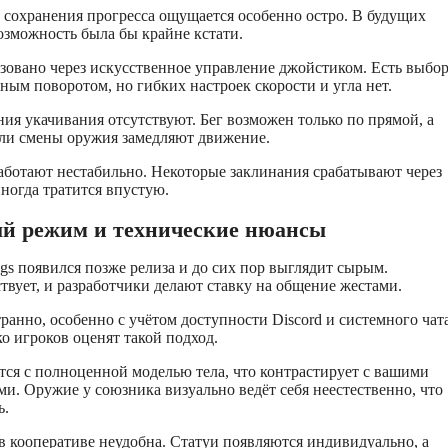
сохранения прогресса ощущается особенно остро. В будущих
озможность была бы крайне кстати.
овано через искусственное управление джойстиком. Есть выбо
ным поворотом, но гибких настроек скорости и угла нет.
ия укачивания отсутствуют. Бег возможен только по прямой, а
ли смены оружия замедляют движение.
ботают нестабильно. Некоторые заклинания срабатывают через
 иногда тратится впустую.
й режим и технические нюансы
ngs появился позже релиза и до сих пор выглядит сырым.
ствует, и разработчики делают ставку на общение жестами.
ранно, особенно с учётом доступности Discord и системного чат
ко игроков оценят такой подход.
ся с полноценной моделью тела, что контрастирует с вашими
. Оружие у союзника визуально ведёт себя неестественно, что
ь.
 кооперативе неудобна. Статуи появляются индивидуально, а