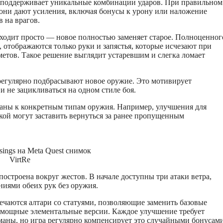
поддерживает уникальные комбинации ударов. При правильном
они дают усиления, включая бонусы к урону или наложение
 на врагов.
ходит просто — новое полностью заменяет старое. Полноценног
, отображаются только руки и запястья, которые исчезают при
етов. Такое решение выглядит устаревшим и слегка ломает
регулярно подбрасывают новое оружие. Это мотивирует
и не зацикливаться на одном стиле боя.
заны к конкретным типам оружия. Например, улучшения для
ой могут заставить вернуться за ранее пропущенным
ings на Meta Quest снимок
VirtRe
построена вокруг жестов. В начале доступны три атаки ветра,
иями обеих рук без оружия.
речаются алтари со статуями, позволяющие заменить базовые
 мощные элементальные версии. Каждое улучшение требует
 маны, но игра регулярно компенсирует это случайными бонусам