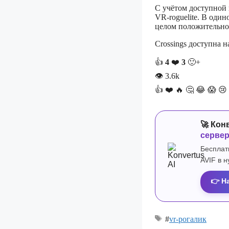
С учётом доступной
VR-roguelite. В оди
целом положительно
Crossings доступна 
👍
4
❤️
3
🙂+
👁
3.6k
👍
❤️
🔥
🤔
😂
😱
😢
🚀 Кон
серве
Бесплат
AVIF в 
👉 Н
#
vr-рогалик