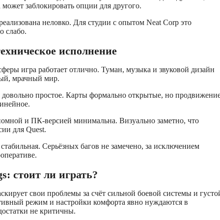
 может заблокировать опции для другого.
реализована неловко. Для студии с опытом Neat Corp это
о слабо.
техническое исполнение
сферы игра работает отлично. Туман, музыка и звуковой дизайн
ый, мрачный мир.
 довольно простое. Карты формально открытые, но продвижени
инейное.
номной и ПК-версией минимальна. Визуально заметно, что
ии для Quest.
стабильная. Серьёзных багов не замечено, за исключением
ооперативе.
gs: стоит ли играть?
аскирует свои проблемы за счёт сильной боевой системы и густо
тивный режим и настройки комфорта явно нуждаются в
едостатки не критичны.