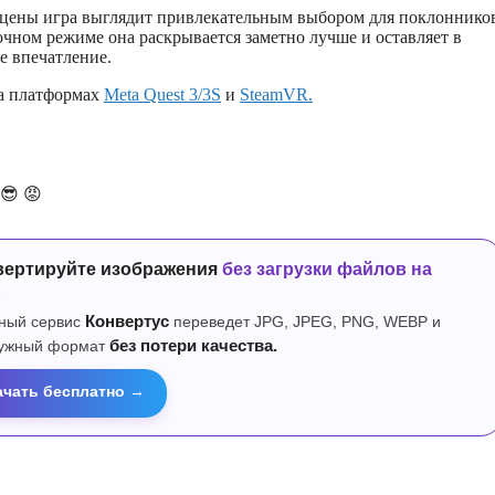
 цены игра выглядит привлекательным выбором для поклоннико
ночном режиме она раскрывается заметно лучше и оставляет в
е впечатление.
на платформах
Meta Quest 3/3S
и
SteamVR.
😎
😡
вертируйте изображения
без загрузки файлов на
р
ный сервис
Конвертус
переведет JPG, JPEG, PNG, WEBP и
нужный формат
без потери качества.
ачать бесплатно →