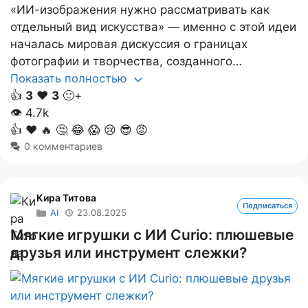
«ИИ-изображения нужно рассматривать как
отдельный вид искусства» — именно с этой идеи
началась мировая дискуссия о границах
фотографии и творчества, созданного…
Показать полностью
👍
3
❤️
3
🙂+
👁
4.7k
👍
❤️
🔥
🤔
😂
😱
😢
😎
😡
0 комментариев
Кира Титова
Подписаться
AI
23.08.2025
Мягкие игрушки с ИИ Curio: плюшевые
друзья или инструмент слежки?