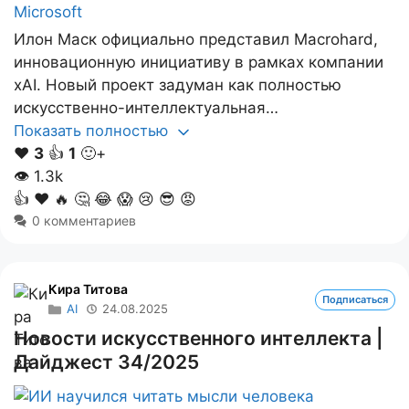
Илон Маск официально представил Macrohard,
инновационную инициативу в рамках компании
xAI. Новый проект задуман как полностью
искусственно-интеллектуальная…
Показать полностью
❤️
3
👍
1
🙂+
👁
1.3k
👍
❤️
🔥
🤔
😂
😱
😢
😎
😡
0 комментариев
Кира Титова
Подписаться
AI
24.08.2025
Новости искусственного интеллекта |
Дайджест 34/2025