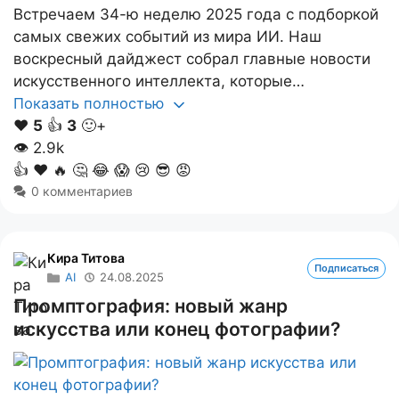
Встречаем 34-ю неделю 2025 года с подборкой
самых свежих событий из мира ИИ. Наш
воскресный дайджест собрал главные новости
искусственного интеллекта, которые…
Показать полностью
❤️
5
👍
3
🙂+
👁
2.9k
👍
❤️
🔥
🤔
😂
😱
😢
😎
😡
0 комментариев
Кира Титова
Подписаться
AI
24.08.2025
Промптография: новый жанр
искусства или конец фотографии?