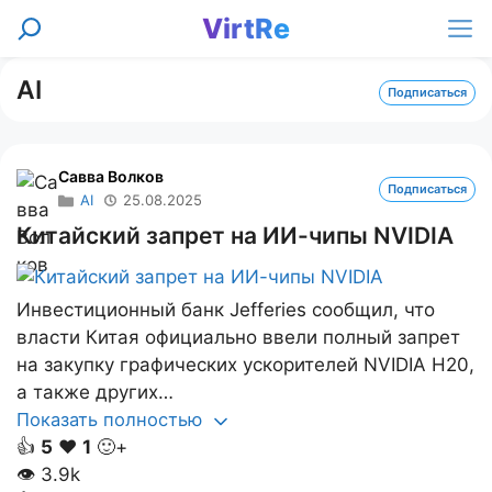
Перейти
VirtRe
Поиск
к
Ме
содержимому
AI
Подписаться
Савва Волков
Подписаться
AI
25.08.2025
Китайский запрет на ИИ-чипы NVIDIA
Инвестиционный банк Jefferies сообщил, что
власти Китая официально ввели полный запрет
на закупку графических ускорителей NVIDIA H20,
а также других…
Показать полностью
👍
5
❤️
1
🙂+
👁
3.9k