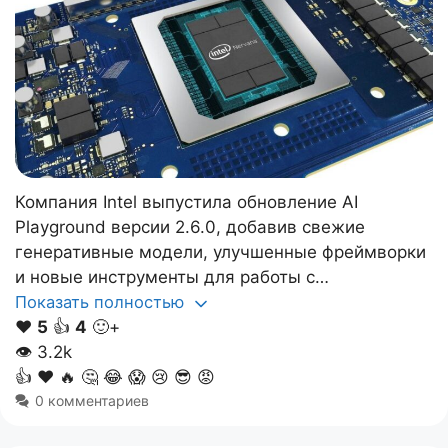
Компания Intel выпустила обновление AI
Playground версии 2.6.0, добавив свежие
генеративные модели, улучшенные фреймворки
и новые инструменты для работы с…
Показать полностью
❤️
5
👍
4
🙂+
👁
3.2k
👍
❤️
🔥
🤔
😂
😱
😢
😎
😡
0 комментариев