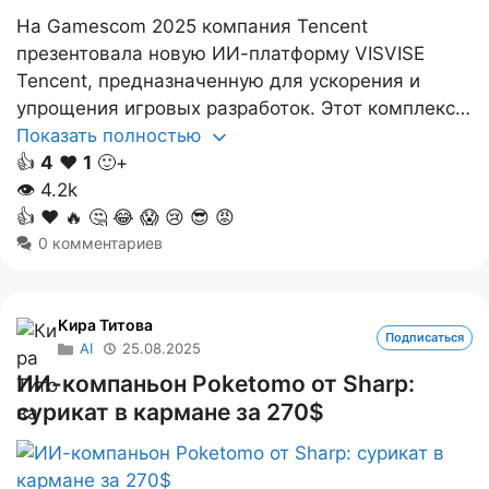
На Gamescom 2025 компания Tencent
презентовала новую ИИ-платформу VISVISE
Tencent, предназначенную для ускорения и
упрощения игровых разработок. Этот комплекс…
Показать полностью
👍
4
❤️
1
🙂+
👁
4.2k
👍
❤️
🔥
🤔
😂
😱
😢
😎
😡
0 комментариев
Кира Титова
Подписаться
AI
25.08.2025
ИИ-компаньон Poketomo от Sharp:
сурикат в кармане за 270$