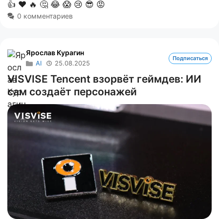
👍
❤️
🔥
🤔
😂
😱
😢
😎
😡
0 комментариев
Ярослав Курагин
Подписаться
AI
25.08.2025
VISVISE Tencent взорвёт геймдев: ИИ
сам создаёт персонажей