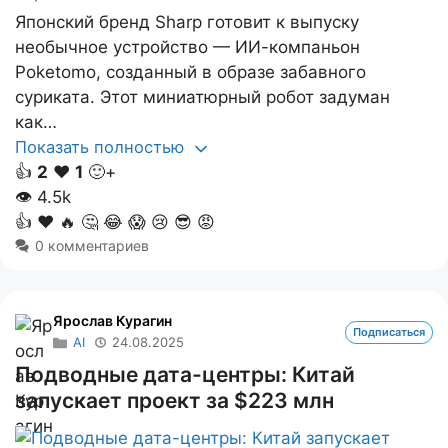
Японский бренд Sharp готовит к выпуску
необычное устройство — ИИ-компаньон
Poketomo, созданный в образе забавного
суриката. Этот миниатюрный робот задуман
как…
Показать полностью
👍
2
❤️
1
🙂+
👁
4.5k
👍
❤️
🔥
🤔
😂
😱
😢
😎
😡
0 комментариев
Ярослав Курагин
Подписаться
AI
24.08.2025
Подводные дата-центры: Китай
запускает проект за $223 млн