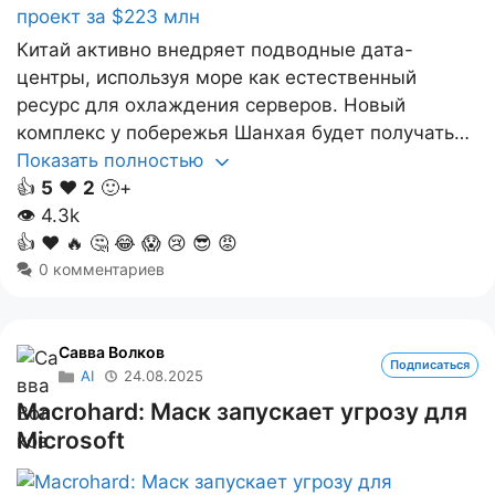
Китай активно внедряет подводные дата-
центры, используя море как естественный
ресурс для охлаждения серверов. Новый
комплекс у побережья Шанхая будет получать…
Показать полностью
👍
5
❤️
2
🙂+
👁
4.3k
👍
❤️
🔥
🤔
😂
😱
😢
😎
😡
0 комментариев
Савва Волков
Подписаться
AI
24.08.2025
Macrohard: Маск запускает угрозу для
Microsoft