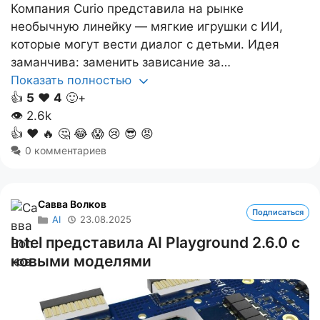
Компания Curio представила на рынке
необычную линейку — мягкие игрушки с ИИ,
которые могут вести диалог с детьми. Идея
заманчива: заменить зависание за…
Показать полностью
👍
5
❤️
4
🙂+
👁
2.6k
👍
❤️
🔥
🤔
😂
😱
😢
😎
😡
0 комментариев
Савва Волков
Подписаться
AI
23.08.2025
Intel представила AI Playground 2.6.0 с
новыми моделями