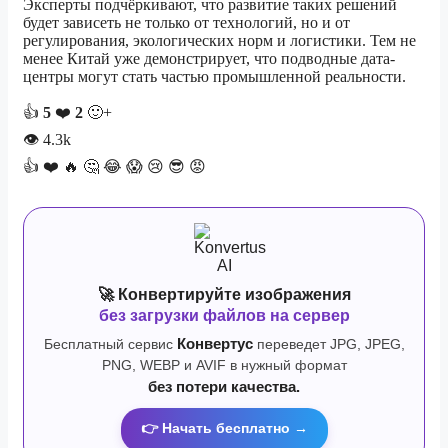
Эксперты подчёркивают, что развитие таких решений
будет зависеть не только от технологий, но и от
регулирования, экологических норм и логистики. Тем не
менее Китай уже демонстрирует, что подводные дата-
центры могут стать частью промышленной реальности.
👍
5
❤️
2
🙂+
👁
4.3k
👍
❤️
🔥
🤔
😂
😱
😢
😎
😡
🚀 Конвертируйте изображения
без загрузки файлов на сервер
Бесплатный сервис
Конвертус
переведет JPG, JPEG,
PNG, WEBP и AVIF в нужный формат
без потери качества.
👉 Начать бесплатно →