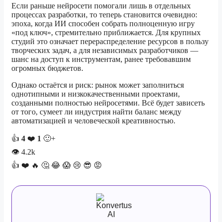
Если раньше нейросети помогали лишь в отдельных
процессах разработки, то теперь становится очевидно:
эпоха, когда ИИ способен собрать полноценную игру
«под ключ», стремительно приближается. Для крупных
студий это означает перераспределение ресурсов в пользу
творческих задач, а для независимых разработчиков —
шанс на доступ к инструментам, ранее требовавшим
огромных бюджетов.
Однако остаётся и риск: рынок может заполниться
однотипными и низкокачественными проектами,
созданными полностью нейросетями. Всё будет зависеть
от того, сумеет ли индустрия найти баланс между
автоматизацией и человеческой креативностью.
👍
4
❤️
1
🙂+
👁
4.2k
👍
❤️
🔥
🤔
😂
😱
😢
😎
😡