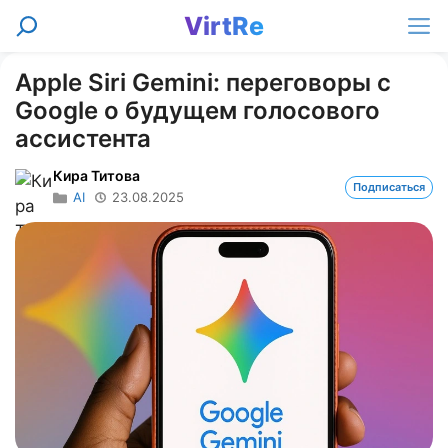
Перейти
VirtRe
Поиск
к
Ме
содержимому
Apple Siri Gemini: переговоры с
Google о будущем голосового
ассистента
Кира Титова
Подписаться
AI
23.08.2025