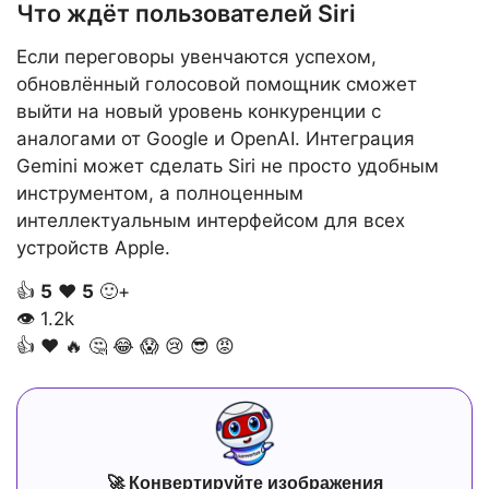
Что ждёт пользователей Siri
Если переговоры увенчаются успехом,
обновлённый голосовой помощник сможет
выйти на новый уровень конкуренции с
аналогами от Google и OpenAI. Интеграция
Gemini может сделать Siri не просто удобным
инструментом, а полноценным
интеллектуальным интерфейсом для всех
устройств Apple.
👍
5
❤️
5
🙂+
👁
1.2k
👍
❤️
🔥
🤔
😂
😱
😢
😎
😡
🚀 Конвертируйте изображения