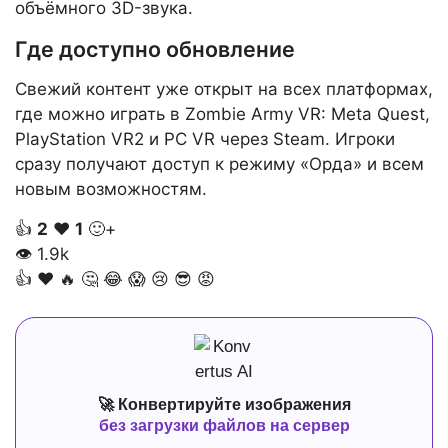
объёмного 3D-звука.
Где доступно обновление
Свежий контент уже открыт на всех платформах,
где можно играть в Zombie Army VR: Meta Quest,
PlayStation VR2 и PC VR через Steam. Игроки
сразу получают доступ к режиму «Орда» и всем
новым возможностям.
👍
2
❤️
1
🙂+
👁
1.9k
👍
❤️
🔥
🤔
😂
😱
😢
😎
😡
🚀 Конвертируйте изображения
без загрузки файлов на сервер