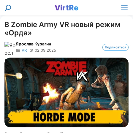
Перейти
VirtRe
Поиск
к
Ме
содержимому
В Zombie Army VR новый режим
«Орда»
Ярослав Курагин
Подписаться
VR
02.09.2025