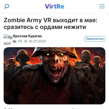
Перейти
VirtRe
Поиск
к
Ме
содержимому
Zombie Army VR выходит в мае:
сразитесь с ордами нежити
Ярослав Курагин
Подписаться
VR
30.03.2025