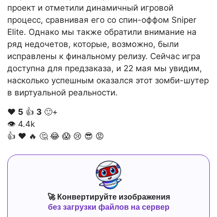
проект и отметили динамичный игровой
процесс, сравнивая его со спин-оффом Sniper
Elite. Однако мы также обратили внимание на
ряд недочетов, которые, возможно, были
исправлены к финальному релизу. Сейчас игра
доступна для предзаказа, и 22 мая мы увидим,
насколько успешным оказался этот зомби-шутер
в виртуальной реальности.
❤️
5
👍
3
🙂+
👁
4.4k
👍
❤️
🔥
🤔
😂
😱
😢
😎
😡
🚀 Конвертируйте изображения
без загрузки файлов на сервер