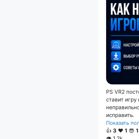
PS VR2 пост
ставит игру
неправильно
исправить.
Показать п
👍
3
❤️
1
😎
1
👁
1.2k