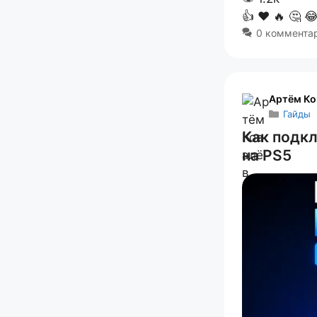
👍
❤️
🔥
🤔

0 коммента
Артём Ко
Гайды
Как подкл
на PS5