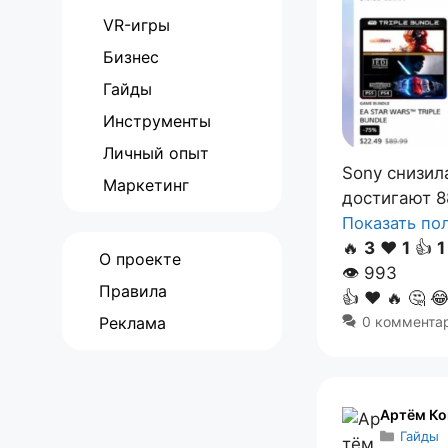
VR-игры
Бизнес
Гайды
Инструменты
Личный опыт
Sony снизил
Маркетинг
достигают 8
Показать п
🔥
3
❤️
1
👍
1
О проекте
👁
993
Правила
👍
❤️
🔥
🤔

Реклама
0 коммента
Артём Ко
Гайды