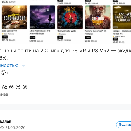
а цены почти на 200 игр для PS VR и PS VR2 — скид
8%.
олностью
🙂+

😱
😢
😎
😡
риев
валёв
Подпи
21.05.2026