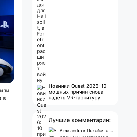
Новинки Quest 2026: 10
 или
мощных причин снова
надеть VR-гарнитуру
а в
Лучшие комментарии:
Alexsandra
к
Покойся с миром, Character.AI. Тебя убили собственные разработчики