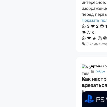
интересное: 
изображение
перед первы
Показать п
👍
3
❤️
2
😎
👁
7.1k
👍
❤️
🔥
🤔

0 коммента
Артём Ко
Гайды
Как настр
врезаться