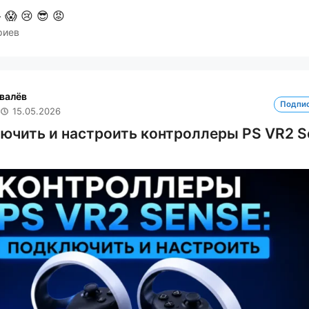

😱
😢
😎
😡
риев
валёв
Подпи
15.05.2026
ючить и настроить контроллеры PS VR2 S