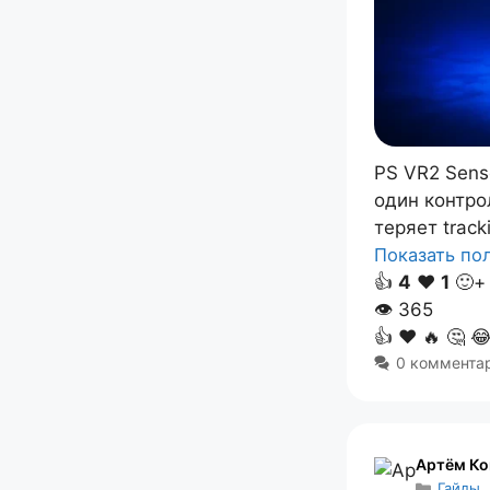
PS VR2 Sens
один контро
теряет track
Показать п
👍
4
❤️
1
🙂+
👁
365
👍
❤️
🔥
🤔

0 коммента
Артём Ко
Гайды