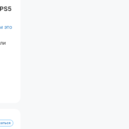
 PS5
или
саться