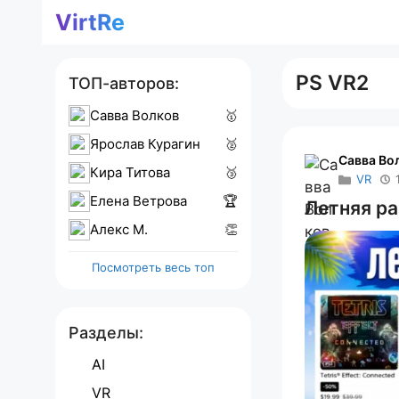
Перейти
VirtRe
к
содержимому
PS VR2
ТОП-авторов:
Савва Волков
🥇
Ярослав Курагин
🥈
Савва Во
Кира Титова
🥉
VR
Елена Ветрова
🏆
Летняя ра
Алекс M.
👏
Посмотреть весь топ
Разделы:
AI
VR