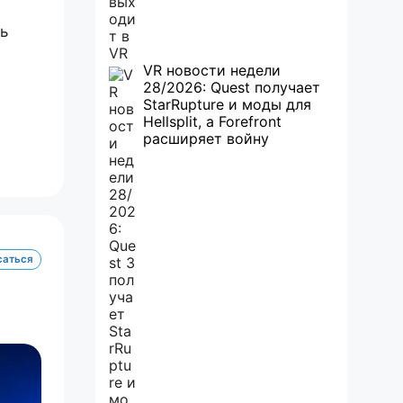
ь
VR новости недели
28/2026: Quest получает
StarRupture и моды для
Hellsplit, а Forefront
расширяет войну
саться