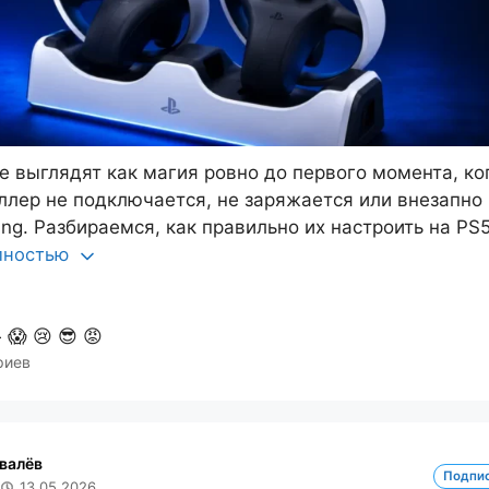
e выглядят как магия ровно до первого момента, ко
ллер не подключается, не заряжается или внезапно
ing. Разбираемся, как правильно их настроить на PS5
олностью

😱
😢
😎
😡
риев
валёв
Подпи
13.05.2026