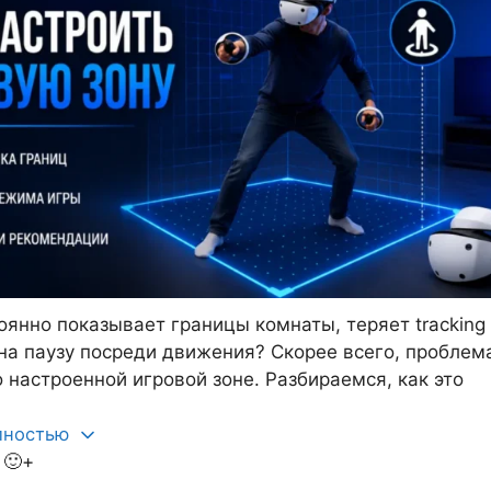
оянно показывает границы комнаты, теряет tracking
 на паузу посреди движения? Скорее всего, проблем
 настроенной игровой зоне. Разбираемся, как это
олностью
🙂+