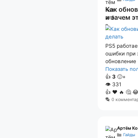
Как обно
и зачем э
PS5 работае
ошибки при 
обновление 
Показать п
👍
3
🙂+
👁
331
👍
❤️
🔥
🤔

0 коммента
Артём Ко
Гайды