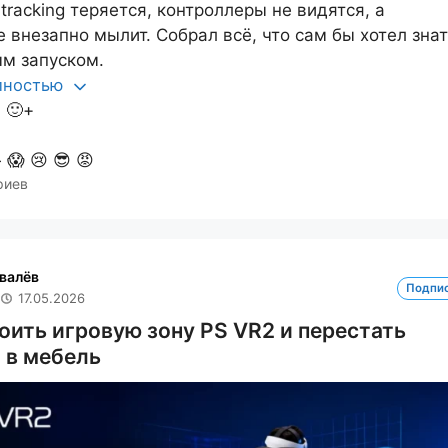
tracking теряется, контроллеры не видятся, а
 внезапно мылит. Собрал всё, что сам бы хотел знат
м запуском.
олностью
1
🙂+

😱
😢
😎
😡
риев
валёв
Подпи
17.05.2026
оить игровую зону PS VR2 и перестать
 в мебель