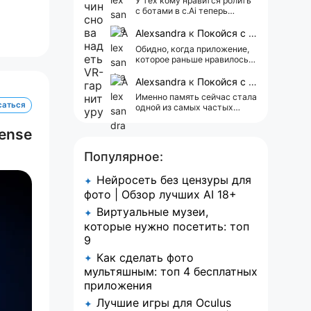
У тех кому нравится ролить
с ботами в c.Ai теперь
всегда одни и те же мысли
АААААА 😁 ХВАТИТ 🤯😖😵‍💫
Alexsandra
к
Покойся с миром, Character.AI. Тебя убили собственные разработчики
Обидно, когда приложение,
которое раньше нравилось, а
сейчас всплывает одна
реклама 😢
Alexsandra
к
Покойся с миром, Character.AI. Тебя убили собственные разработчики
Именно память сейчас стала
саться
одной из самых частых
претензий к Character.AI.
Очень хочется верить, что её
ense
всё-таки улучшат, потому
что…
Популярное:
Нейросеть без цензуры для
✦
фото | Обзор лучших AI 18+
Виртуальные музеи,
✦
которые нужно посетить: топ
9
Как сделать фото
✦
мультяшным: топ 4 бесплатных
приложения
Лучшие игры для Oculus
✦