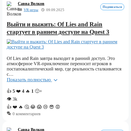
Савва Волков
Подписаться
VR-игры
09.09.2025
Выйти и выжить: Of Lies and Rain
стартует в раннем доступе на Quest 3
Of Lies and Rain завтра выходит в ранний доступ. Это
атмосферное VR-приключение переносит игроков в
постапокалиптический мир, где реальность сталкивается
с…
Показать полностью
👍
5
❤️
4
🔥
1
🙂+
👁
3k
👍
❤️
🔥
🤔
😂
😱
😢
😎
😡
0 комментариев
Савва Волков