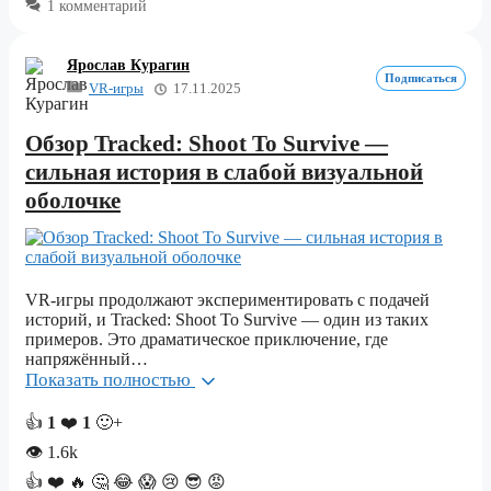
1 комментарий
Ярослав Курагин
Подписаться
VR-игры
17.11.2025
Обзор Tracked: Shoot To Survive —
сильная история в слабой визуальной
оболочке
VR-игры продолжают экспериментировать с подачей
историй, и Tracked: Shoot To Survive — один из таких
примеров. Это драматическое приключение, где
напряжённый…
Показать полностью
👍
1
❤️
1
🙂+
👁
1.6k
👍
❤️
🔥
🤔
😂
😱
😢
😎
😡