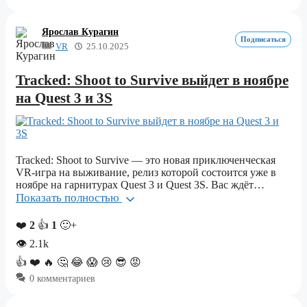
Ярослав Курагин
Подписаться
VR
25.10.2025
Tracked: Shoot to Survive выйдет в ноябре
на Quest 3 и 3S
Tracked: Shoot to Survive — это новая приключенческая
VR-игра на выживание, релиз которой состоится уже в
ноябре на гарнитурах Quest 3 и Quest 3S. Вас ждёт…
Показать полностью
❤️
2
👍
1
🙂+
👁
2.1k
👍
❤️
🔥
🤔
😂
😱
😢
😎
😡
0 комментариев