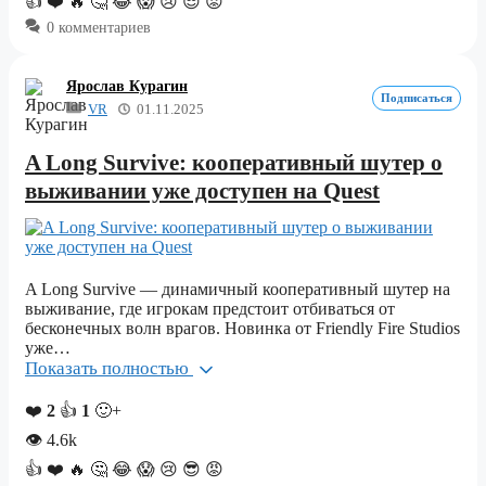
👍
❤️
🔥
🤔
😂
😱
😢
😎
😡
0 комментариев
Ярослав Курагин
Подписаться
VR
01.11.2025
A Long Survive: кооперативный шутер о
выживании уже доступен на Quest
A Long Survive — динамичный кооперативный шутер на
выживание, где игрокам предстоит отбиваться от
бесконечных волн врагов. Новинка от Friendly Fire Studios
уже…
Показать полностью
❤️
2
👍
1
🙂+
👁
4.6k
👍
❤️
🔥
🤔
😂
😱
😢
😎
😡