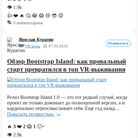
👁
1.9k
👍
❤️
🔥
🤔
😂
😱
😢
😎
😡
0 комментариев
Ярослав Курагин
Подписаться
VR-игры
07.04.2026
Обзор Bootstrap Island: как провальный
старт превратился в топ VR-выживания
Релиз Bootstrap Island 1.0 — это тот редкий случай, когда
проект не только доживает до полноценной версии, а и
кардинально переосмысливает себя. Еще год назад…
Показать полностью
🔥
3
❤️
2
😱
1
🙂+
👁
2.9k