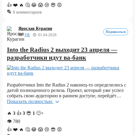
👍
❤️
🔥
🤔
😂
😱
😢
😎
😡
0 комментариев
Ярослав Курагин
Подписаться
VR
01.04.2026
Into the Radius 2 выходит 23 апреля —
разработчики идут ва-банк
Разработчики Into the Radius 2 наконец-то определились с
датой полноценного релиза. Проект, который уже успел
собрать свою аудиторию в раннем доступе, перейдёт…
Показать полностью
🔥
3
👍
3
😎
1
🙂+
👁
780
👍
❤️
🔥
🤔
😂
😱
😢
😎
😡