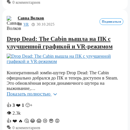
0 комментариев
Савва Волков
Подписаться
VR
30.10.2025
Drop Dead: The Cabin вышла на ПК с
улучшенной графикой и VR-режимом
Кооперативный зомби-шутер Drop Dead: The Cabin
официально добрался до ПК и теперь доступен в Steam.
Это обновлённая версия динамичного шутера на
выживание,…
Показать полностью
👍
3
❤️
1
🙂+
👁
2.3k
👍
❤️
🔥
🤔
😂
😱
😢
😎
😡
0 комментариев