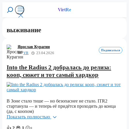
Перейти
к
VirtRe
Поиск
содержимому
Меню
выживание
Ярослав Курагин
Подписаться
VR
23.04.2026
Into the Radius 2 добралась до релиза:
кооп, сюжет и тот самый хардкор
В Зоне стало тише — но безопаснее не стало. ITR2
стартанула — и теперь её придётся проходить до конца
(да, с коопом)
Показать полностью
👍
2
😎
1
🙂+