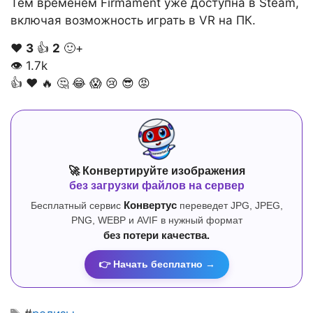
Тем временем Firmament уже доступна в Steam,
включая возможность играть в VR на ПК.
❤️
3
👍
2
🙂+
👁
1.7k
👍
❤️
🔥
🤔
😂
😱
😢
😎
😡
🚀 Конвертируйте изображения
без загрузки файлов на сервер
Бесплатный сервис
Конвертус
переведет JPG, JPEG,
PNG, WEBP и AVIF в нужный формат
без потери качества.
👉 Начать бесплатно →