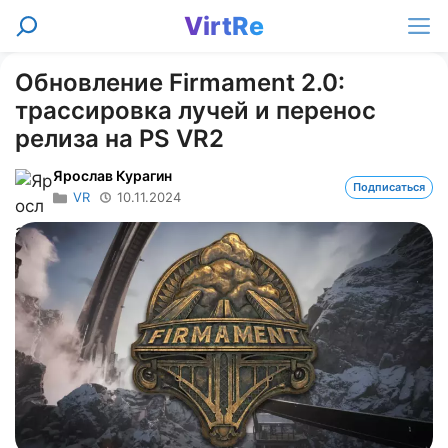
Перейти
VirtRe
Поиск
к
Ме
содержимому
Обновление Firmament 2.0:
трассировка лучей и перенос
релиза на PS VR2
Ярослав Курагин
Подписаться
VR
10.11.2024