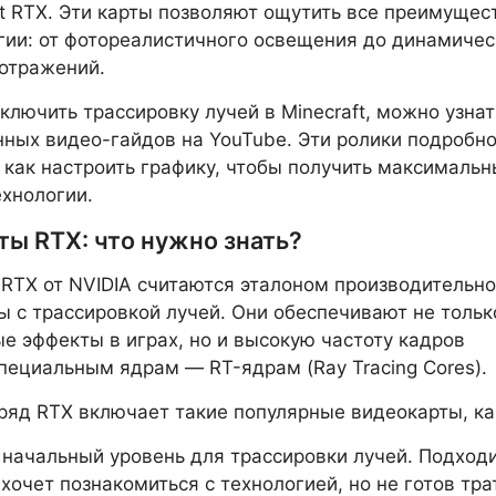
ft RTX. Эти карты позволяют ощутить все преимущес
гии: от фотореалистичного освещения до динамичес
 отражений.
включить трассировку лучей в Minecraft, можно узнат
ных видео-гайдов на YouTube. Эти ролики подробн
 как настроить графику, чтобы получить максималь
ехнологии.
ты RTX: что нужно знать?
RTX от NVIDIA считаются эталоном производительно
ы с трассировкой лучей. Они обеспечивают не тольк
е эффекты в играх, но и высокую частоту кадров
пециальным ядрам — RT-ядрам (Ray Tracing Cores).
яд RTX включает такие популярные видеокарты, ка
начальный уровень для трассировки лучей. Подход
 хочет познакомиться с технологией, но не готов тра