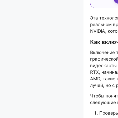
Эта техноло
реальном вр
NVIDIA, кот
Как включ
Включение т
графической
видеокарты 
RTX, начина
AMD, такие 
лучей, но с
Чтобы понят
следующие 
Проверь