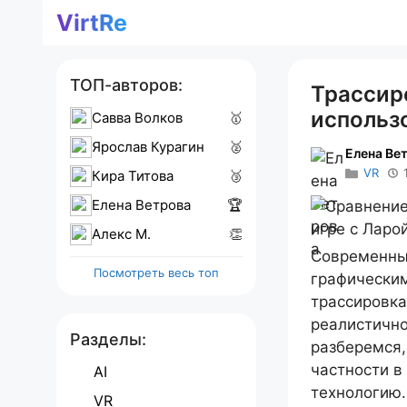
Перейти
VirtRe
к
содержимому
ТОП-авторов:
Трассиро
использо
Савва Волков
🥇
Ярослав Курагин
🥈
Елена Ве
VR
Кира Титова
🥉
Елена Ветрова
🏆
Алекс M.
👏
Современны
Посмотреть весь топ
графическим
трассировка
реалистично
Разделы:
разберемся, 
частности в
AI
технологию.
VR