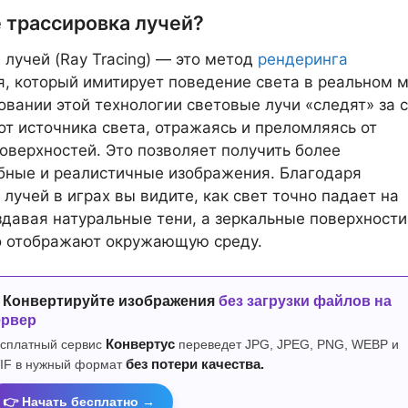
е трассировка лучей?
 лучей (Ray Tracing) — это метод
рендеринга
, который имитирует поведение света в реальном м
овании этой технологии световые лучи «следят» за 
т источника света, отражаясь и преломляясь от
оверхностей. Это позволяет получить более
бные и реалистичные изображения. Благодаря
 лучей в играх вы видите, как свет точно падает на
здавая натуральные тени, а зеркальные поверхности
о отображают окружающую среду.
 Конвертируйте изображения
без загрузки файлов на
ервер
сплатный сервис
Конвертус
переведет JPG, JPEG, PNG, WEBP и
IF в нужный формат
без потери качества.
👉 Начать бесплатно →