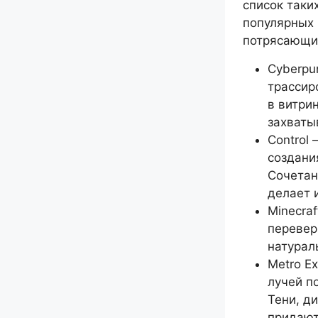
список таки
популярных 
потрясающие
Cyberpu
трассир
в витри
захваты
Control
создани
Сочетан
делает 
Minecra
перевер
натурал
Metro E
лучей п
Тени, д
придают