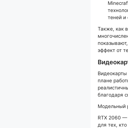
Minecra
техноло
теней и
Также, как 
многочислен
показывают,
эффект от т
Видеокар
Видеокарты 
плане работ
реалистичны
благодаря с
Модельный р
RTX 2060 — 
для тех, кто