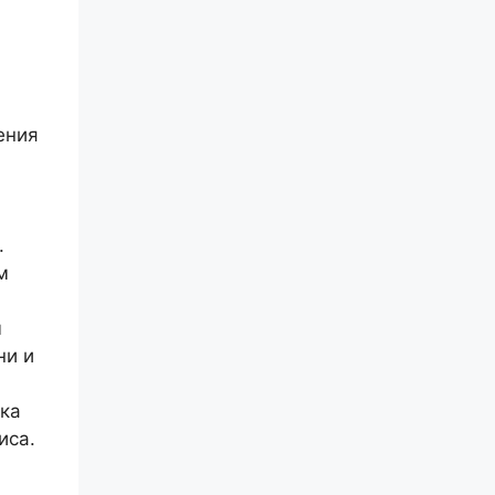
ения
.
м
ы
ни и
вка
иса.