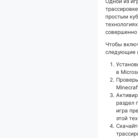
Одной из иг
трассировке 
простым куб
технологиях
совершенно 
Чтобы включ
следующие 
Установ
в Micros
Проверь
Minecra
Активир
раздел 
игра пр
этой те
Скачайт
трассир