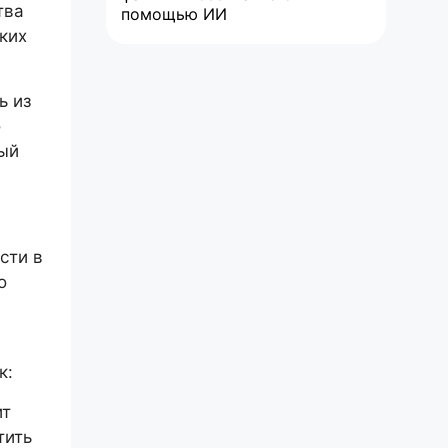
тва
помощью ИИ
ких
ь из
о
ный
сти в
о
к:
ит
тить