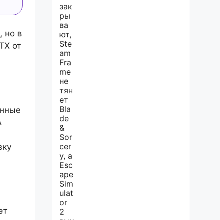
 но в
TX от
енные
A
вку
ет