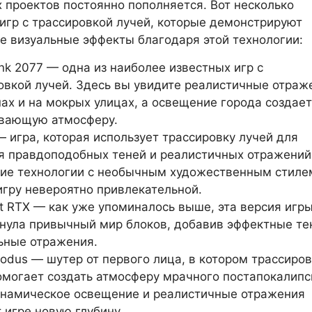
х проектов постоянно пополняется. Вот несколько
игр с трассировкой лучей, которые демонстрируют
 визуальные эффекты благодаря этой технологии:
nk 2077 — одна из наиболее известных игр с
овкой лучей. Здесь вы увидите реалистичные отраж
нах и на мокрых улицах, а освещение города создает
вающую атмосферу.
 — игра, которая использует трассировку лучей для
я правдоподобных теней и реалистичных отражений
ие технологии с необычным художественным стиле
игру невероятно привлекательной.
ft RTX — как уже упоминалось выше, эта версия игр
нула привычный мир блоков, добавив эффектные те
ьные отражения.
xodus — шутер от первого лица, в котором трассиро
омогает создать атмосферу мрачного постапокалипс
инамическое освещение и реалистичные отражения
 игре новую глубину.