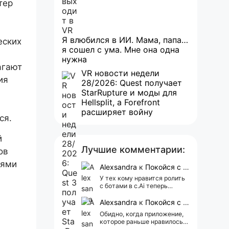
тер
Я влюбился в ИИ. Мама, папа…
еских
я сошел с ума. Мне она одна
нужна
агают
VR новости недели
ия
28/2026: Quest получает
StarRupture и моды для
Hellsplit, а Forefront
расширяет войну
ся.
й
Лучшие комментарии:
ов
иями
Alexsandra
к
Покойся с миром, Character.AI. Тебя убили собственные разработчики
У тех кому нравится ролить
с ботами в c.Ai теперь
всегда одни и те же мысли
АААААА 😁 ХВАТИТ 🤯😖😵‍💫
Alexsandra
к
Покойся с миром, Character.AI. Тебя убили собственные разработчики
Обидно, когда приложение,
которое раньше нравилось, а