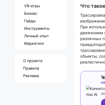
Что тако
VR-игры
Бизнес
Трассировка
Гайды
изображения
При использ
Инструменты
движением о
Личный опыт
различных п
Маркетинг
правдоподо
трассировке
объекты, со
О проекте
реалистичн
Правила
Реклама

с
Бе
AV