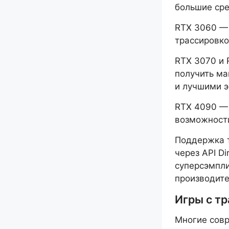
большие сре
RTX 3060 — 
трассировко
RTX 3070 и 
получить м
и лучшими 
RTX 4090 —
возможности
Поддержка т
через API Di
суперсэмпли
производите
Игры с т
Многие совр