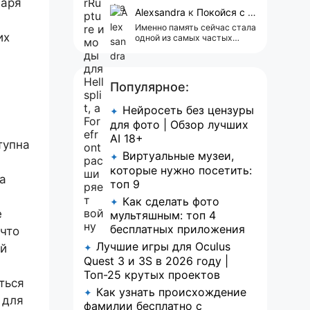
сейчас всплывает одна
даря
реклама 😢
Alexsandra
к
Покойся с миром, Character.AI. Тебя убили собственные разработчики
Именно память сейчас стала
их
одной из самых частых
претензий к Character.AI.
Очень хочется верить, что её
всё-таки улучшат, потому
что…
Популярное:
Нейросеть без цензуры
✦
для фото | Обзор лучших
AI 18+
тупна
Виртуальные музеи,
✦
которые нужно посетить:
а
топ 9
Как сделать фото
✦
е
мультяшным: топ 4
бесплатных приложения
 что
Лучшие игры для Oculus
✦
ой
Quest 3 и 3S в 2026 году |
Топ-25 крутых проектов
ться
Как узнать происхождение
✦
 для
фамилии бесплатно с