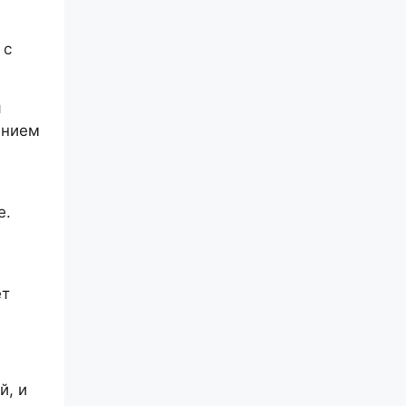
 с
я
ением
е.
ет
й, и