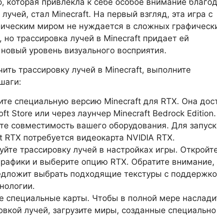
р, которая привлекла к себе особое внимание благо
лучей, стал Minecraft. На первый взгляд, эта игра с
ическим миром не нуждается в сложных графическ
, но трассировка лучей в Minecraft придает ей
новый уровень визуального восприятия.
ить трассировку лучей в Minecraft, выполните
шаги:
ите специальную версию Minecraft для RTX. Она дос
oft Store или через лаунчер Minecraft Bedrock Edition.
те совместимость вашего оборудования. Для запуск
ft RTX потребуется видеокарта NVIDIA RTX.
уйте трассировку лучей в настройках игры. Откройт
графики и выберите опцию RTX. Обратите внимание,
едложит выбрать подходящие текстуры с поддержк
хнологии.
е специальные карты. Чтобы в полной мере наслади
овкой лучей, загрузите миры, созданные специально