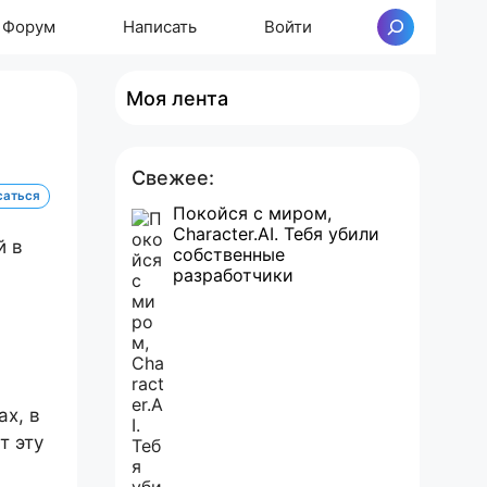
Форум
Написать
Войти
Поиск
Моя лента
Свежее:
саться
Покойся с миром,
Character.AI. Тебя убили
собственные
разработчики
ах, в
т эту