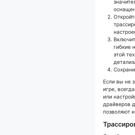
значите
оснащен
Откройт
трассир
настрое
Включит
гибкие 
этой те
детализ
Сохрани
Если вы не 
игре, всегд
или настрой
драйверов д
позволяют к
Трассиров