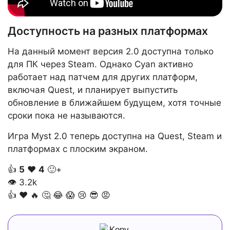
Доступность на разных платформах
На данный момент версия 2.0 доступна только
для ПК через Steam. Однако Cyan активно
работает над патчем для других платформ,
включая Quest, и планирует выпустить
обновление в ближайшем будущем, хотя точные
сроки пока не называются.
Игра Myst 2.0 теперь доступна на Quest, Steam и
платформах с плоским экраном.
👍
5
❤️
4
🙂+
👁
3.2k
👍
❤️
🔥
🤔
😂
😱
😢
😎
😡