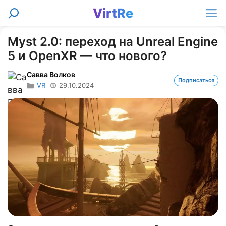
Перейти
VirtRe
Поиск
к
Ме
содержимому
Myst 2.0: переход на Unreal Engine
5 и OpenXR — что нового?
Савва Волков
Подписаться
VR
29.10.2024