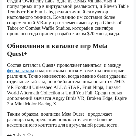
студии Owlchemy Labs, одна из самых узнаваемых и
популярных игр в виртуальной реальности, и Eleven Table
Tennis от For Fun Labs, реалистичный симулятор
настольного тенниса. Компанию им составил более
современный VR-шутер с элементами лутера Ghosts of
Tabor от Combat Waffle Studios, который в сентябре
прошлого года принес разработчикам $20 млн дохода.
Обновления в каталоге игр Meta
Quest+
Состав каталога Quest+ продолжает меняться, и между
февральским
и мартовским списком заметны некоторые
различия. Точно неизвестно, когда именно были удалены
отдельные тайтлы, но в библиотеке пока остаются 2MD:
VR Football Unleashed ALL☆STAR, Fruit Ninja, Jurassic
World Aftermath Collection и Until You Fall. Среди новых
дополнений значатся Angry Birds VR, Broken Edge, Espire
2 и Mini Motor Racing X.
Таким образом, подписка Meta Quest+ продолжает
расширяться, предлагая пользователям все больше
качественного контента для виртуальной реальности.
❤️
2
👍
1
🙂+