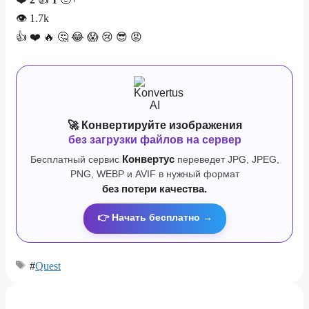
👁
1.7k
👍
❤️
🔥
🤔
😂
😱
😢
😎
😡
🚀 Конвертируйте изображения
без загрузки файлов на сервер
Бесплатный сервис
Конвертус
переведет JPG, JPEG,
PNG, WEBP и AVIF в нужный формат
без потери качества.
👉 Начать бесплатно →
#
Quest