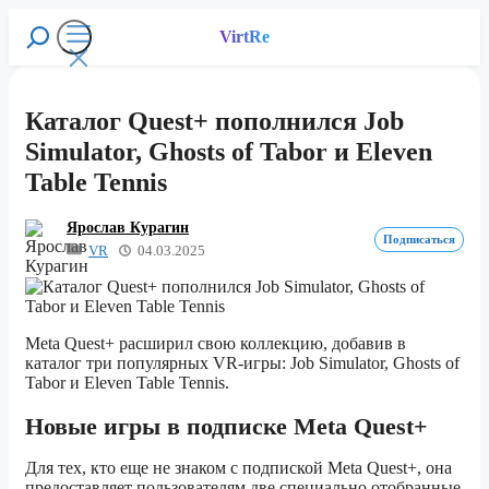
Перейти
к
VirtRe
Поиск
содержимому
Меню
Каталог Quest+ пополнился Job
Simulator, Ghosts of Tabor и Eleven
Table Tennis
Ярослав Курагин
Подписаться
VR
04.03.2025
Meta Quest+ расширил свою коллекцию, добавив в
каталог три популярных VR-игры: Job Simulator, Ghosts of
Tabor и Eleven Table Tennis.
Новые игры в подписке Meta Quest+
Для тех, кто еще не знаком с подпиской Meta Quest+, она
предоставляет пользователям две специально отобранные