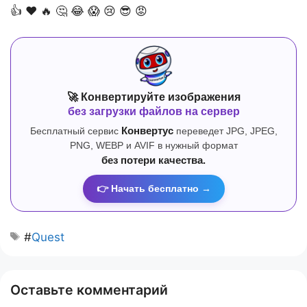
👍
❤️
🔥
🤔
😂
😱
😢
😎
😡
🚀 Конвертируйте изображения
без загрузки файлов на сервер
Бесплатный сервис
Конвертус
переведет JPG, JPEG,
PNG, WEBP и AVIF в нужный формат
без потери качества.
👉 Начать бесплатно →
#
Quest
Оставьте комментарий