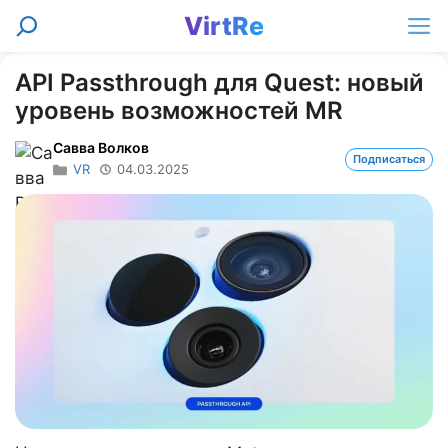
Перейти
VirtRe
Поиск
к
Ме
содержимому
API Passthrough для Quest: новый
уровень возможностей MR
Савва Волков
Подписаться
VR
04.03.2025