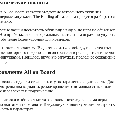
ехнические нюансы
 All on Board является отсутствие встроенного обучения.
ервые запускаете The Binding of Isaac, вам придется разбираться
тельно.
вые часы и посмотреть обучающее видео, но игра не объясняет
 Это приближает опыт к реальным настольным играм, но упущен
 обучение более удобным для новичков.
ы тоже встречаются. В одном из матчей мой друг вылетел из-за
сле повторного подключения он оказался в роли зрителя и не мог
 фигурками. Пришлось вручную загружать последнее сохранение
игру.
авление All on Board
d можно сидя или стоя, а высоту аватара легко регулировать. Для
отрены два варианта: резкое вращение с помощью стиков или
 через захват и подтягивание.
и игроки выбирают места за столом, поэтому во время игры
о двигаться по комнате. Визуальную виньетку можно настроить
ность в параметрах.