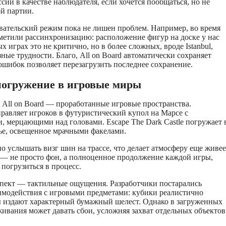
сии в качестве наблюдателя, если хочется пообщаться, но не
ой партии.
вательский режим пока не лишен проблем. Например, во время
етили рассинхронизацию: расположение фигур на доске у нас
х играх это не критично, но в более сложных, вроде Istanbul,
ные трудности. Благо, All on Board автоматически сохраняет
 ошибок позволяет перезагрузить последнее сохранение.
 погружение в игровые миры
 All on Board — проработанные игровые пространства.
тправляет игроков в футуристический купол на Марсе с
 мерцающими над головами. Escape The Dark Castle погружает 
ье, освещенное мрачными факелами.
о услышать визг шин на трассе, что делает атмосферу еще живее
 — не просто фон, а полноценное продолжение каждой игры,
погрузиться в процесс.
пект — тактильные ощущения. Разработчики постарались
имодействия с игровыми предметами: кубики реалистично
ы издают характерный бумажный шелест. Однако в загруженных
живания может давать сбои, усложняя захват отдельных объектов