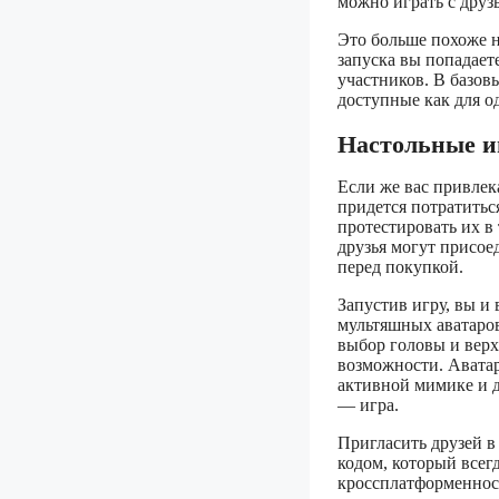
можно играть с друз
Это больше похоже н
запуска вы попадает
участников. В базов
доступные как для о
Настольные иг
Если же вас привлека
придется потратитьс
протестировать их в 
друзья могут присое
перед покупкой.
Запустив игру, вы и
мультяшных аватаров
выбор головы и верх
возможности. Аватар
активной мимике и д
— игра.
Пригласить друзей в
кодом, который всег
кроссплатформенност