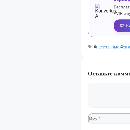
Бесплат
AVIF в 
👉 Н
#
настольные
#
сим
Оставьте комм
Комментарий
Имя