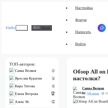
Перейти
Настройка
к
содержимому
Форум
Меню
VirtRe
Поиск
Меню
Написать
Войти
ТОП-авторов:
Обзор All on
Савва Волков
🥇
настолки?
Ярослав Курагин
🥈
Кира Титова
🥉
Савва Волков
VR-игры
0
🏆
Елена Ветрова
Алекс M.
👏