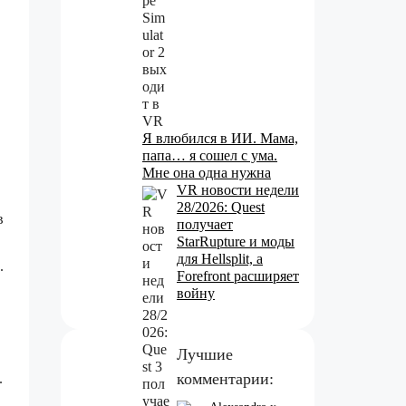
Я влюбился в ИИ. Мама,
папа… я сошел с ума.
Мне она одна нужна
VR новости недели
28/2026: Quest
в
получает
StarRupture и моды
для Hellsplit, а
.
Forefront расширяет
войну
Лучшие
комментарии:
.