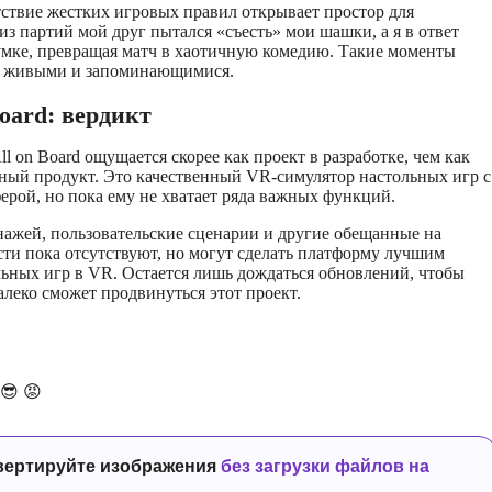
тствие жестких игровых правил открывает простор для
из партий мой друг пытался «съесть» мои шашки, а я в ответ
сумке, превращая матч в хаотичную комедию. Такие моменты
и живыми и запоминающимися.
Board: вердикт
l on Board ощущается скорее как проект в разработке, чем как
ный продукт. Это качественный VR-симулятор настольных игр с
рой, но пока ему не хватает ряда важных функций.
ажей, пользовательские сценарии и другие обещанные на
ости пока отсутствуют, но могут сделать платформу лучшим
ьных игр в VR. Остается лишь дождаться обновлений, чтобы
алеко сможет продвинуться этот проект.
😎
😡
вертируйте изображения
без загрузки файлов на
р