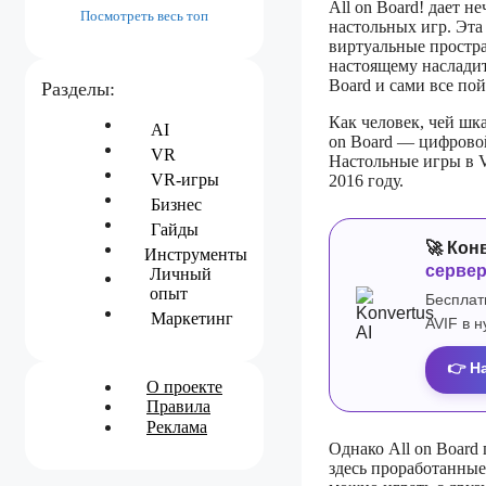
All on Board! дает 
Посмотреть весь топ
настольных игр. Эта
виртуальные простра
настоящему насладит
Board и сами все пой
Разделы:
Как человек, чей шк
AI
on Board — цифровой
VR
Настольные игры в V
VR-игры
2016 году.
Бизнес
Гайды
🚀 Кон
Инструменты
серве
Личный
опыт
Бесплат
Маркетинг
AVIF в 
👉 Н
О проекте
Правила
Реклама
Однако All on Board
здесь проработанные