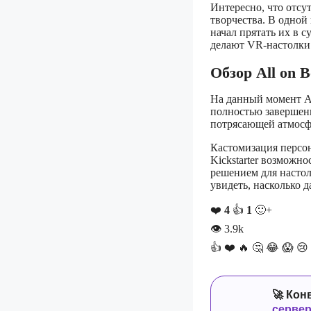
Интересно, что отсу
творчества. В одной 
начал прятать их в 
делают VR-настолк
Обзор All on 
На данный момент Al
полностью завершен
потрясающей атмосфе
Кастомизация персон
Kickstarter возможн
решением для настол
увидеть, насколько д
❤️
4
👍
1
🙂+
👁
3.9k
👍
❤️
🔥
🤔
😂
😱
😢
🚀 Кон
серве