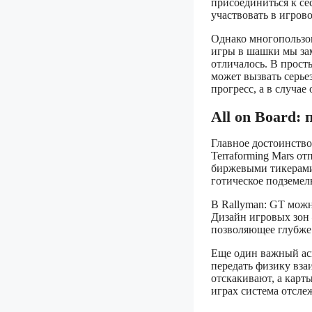
присоединиться к сес
участвовать в игров
Однако многопользо
игры в шашки мы зам
отличалось. В просты
может вызвать серьез
прогресс, а в случае
All on Board:
Главное достоинство
Terraforming Mars о
биржевыми тикерами,
готическое подземел
В Rallyman: GT можн
Дизайн игровых зон
позволяющее глубже 
Еще один важный ас
передать физику вза
отскакивают, а карт
играх система отсле