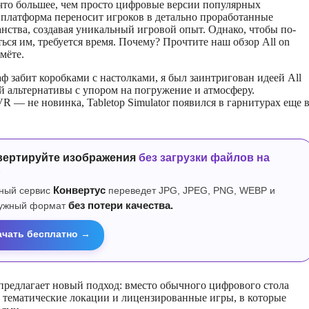
нечто большее, чем просто цифровые версии популярных
 платформа переносит игроков в детально проработанные
нства, создавая уникальный игровой опыт. Однако, чтобы по-
ься им, требуется время. Почему? Прочтите наш обзор All on
мёте.
аф забит коробками с настолками, я был заинтригован идеей All
 альтернативы с упором на погружение и атмосферу.
R — не новинка, Tabletop Simulator появился в гарнитурах еще 
вертируйте изображения
без загрузки файлов на
р
ный сервис
Конвертус
переведет JPG, JPEG, PNG, WEBP и
нужный формат
без потери качества.
ачать бесплатно →
 предлагает новый подход: вместо обычного цифрового стола
 тематические локации и лицензированные игры, в которые