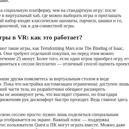
ьями.
а социальную платформу, чем на стандартную игру: после
е в виртуальный хаб, где можно выбирать игры и приглашать
ый набор входят классические шахматы, парчиси, шашки и го,
диночной, так и для совместной игры.
ры в VR: как это работает?
ют такие игры, как Terraforming Mars или The Binding of Isaac,
я. Они требуют отдельной покупки, но перед этим можно
течение 25 минут. Более того, если один игрок приобрел игру, ег
диниться к сессии бесплатно — отличный способ оценить проек
 ваши друзья появляетесь за виртуальным столом в виде
. Пока что настройки кастомизации ограничены: доступен лишь
ней части тела, но разработчики обещают расширить
ы не анимируют речь, что выглядит странно, но благодаря
вижениям рук дискомфорт быстро проходит. Ведь главное здесь
 свою сессию просто: нужно лишь поделиться специальным
да отображается на экране. Важный плюс — поддержка
и: пользователи Quest и ПК могут играть вместе. Можно даже