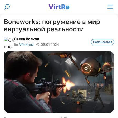
Перейти
VirtRe
Поиск
к
Ме
содержимому
Boneworks: погружение в мир
виртуальной реальности
Савва Волков
Подписаться
VR-игры
06.01.2024