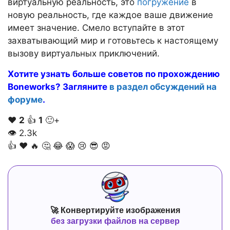
виртуальную реальность, это
погружение
в
новую реальность, где каждое ваше движение
имеет значение. Смело вступайте в этот
захватывающий мир и готовьтесь к настоящему
вызову виртуальных приключений.
Хотите узнать больше советов по прохождению
Boneworks? Загляните
в раздел обсуждений на
форуме
.
❤️
2
👍
1
🙂+
👁
2.3k
👍
❤️
🔥
🤔
😂
😱
😢
😎
😡
🚀 Конвертируйте изображения
без загрузки файлов на сервер