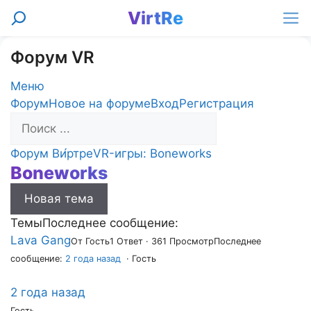
Перейти
VirtRe
Поиск
к
Ме
содержимому
Форум VR
Меню
Навигация
Форум
Новое на форуме
Вход
Регистрация
Форума
Форум
Форум Ви́ртре
VR-игры: Boneworks
Boneworks
breadcrumbs
-
Новая тема
Вы
здесь:
Темы
Последнее сообщение:
Lava Gang
От Гость
1 Ответ · 361 Просмотр
Последнее
сообщение:
2 года назад
· Гость
2 года назад
Гость