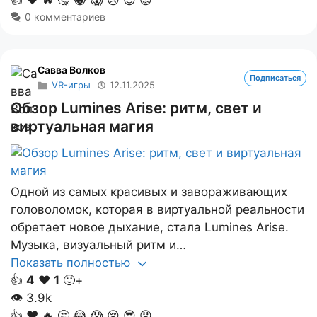
👍
❤️
🔥
🤔
😂
😱
😢
😎
😡
0 комментариев
Савва Волков
Подписаться
VR-игры
12.11.2025
Обзор Lumines Arise: ритм, свет и
виртуальная магия
Одной из самых красивых и завораживающих
головоломок, которая в виртуальной реальности
обретает новое дыхание, стала Lumines Arise.
Музыка, визуальный ритм и…
Показать полностью
👍
4
❤️
1
🙂+
👁
3.9k
👍
❤️
🔥
🤔
😂
😱
😢
😎
😡