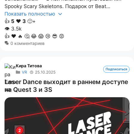
Spooky Scary Skeletons. Подарок от Beat…
Показать полностью
👍
5
❤️
3
🙂+
👁
3.5k
👍
❤️
🔥
🤔
😂
😱
😢
😎
😡
0 комментариев
Кира Титова
Подписаться
VR
25.10.2025
Laser Dance выходит в раннем доступе
на Quest 3 и 3S