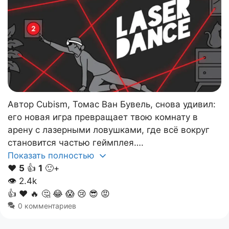
Автор Cubism, Томас Ван Бувель, снова удивил:
его новая игра превращает твою комнату в
арену с лазерными ловушками, где всё вокруг
становится частью геймплея….
Показать полностью
❤️
5
👍
1
🙂+
👁
2.4k
👍
❤️
🔥
🤔
😂
😱
😢
😎
😡
0 комментариев