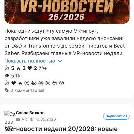
Пока одни ждут «ту самую VR-игру»,
разработчики уже завалили неделю анонсами:
от D&D и Transformers до зомби, пиратов и Beat
Saber. Разбираем главные VR-новости недели.
Показать полностью
👍
5
🔥
2
❤️
2
🙂+
👁
5.1k
👍
❤️
🔥
🤔
😂
😱
😢
😎
😡
0 комментариев
Савва Волков
Подписаться
VR
19.05.2026
VR-новости недели 20/2026: новые