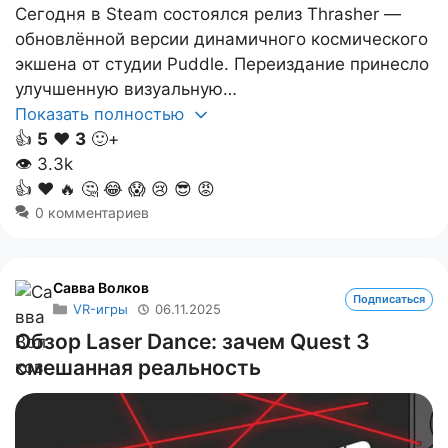
Сегодня в Steam состоялся релиз Thrasher —
обновлённой версии динамичного космического
экшена от студии Puddle. Переиздание принесло
улучшенную визуальную…
Показать полностью
👍
5
❤️
3
🙂+
👁
3.3k
👍
❤️
🔥
🤔
😂
😱
😢
😎
😡
0 комментариев
Савва Волков
Подписаться
VR-игры
06.11.2025
Обзор Laser Dance: зачем Quest 3
смешанная реальность