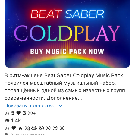
В ритм-экшене Beat Saber Coldplay Music Pack
появился масштабный музыкальный набор,
посвящённый одной из самых известных групп
современности. Дополнение…
Показать полностью
👍
5
❤️
3
🙂+
👁
1.4k
👍
❤️
🔥
🤔
😂
😱
😢
😎
😡