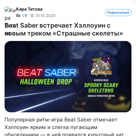
Кира Титова
Подписаться
VR
31.10.2025
Beat Saber встречает Хэллоуин с
новым треком «Страшные скелеты»
Популярная ритм-игра Beat Saber отмечает
Хэллоуин ярким и слегка пугающим
обновлением — в ней появился культовый хит