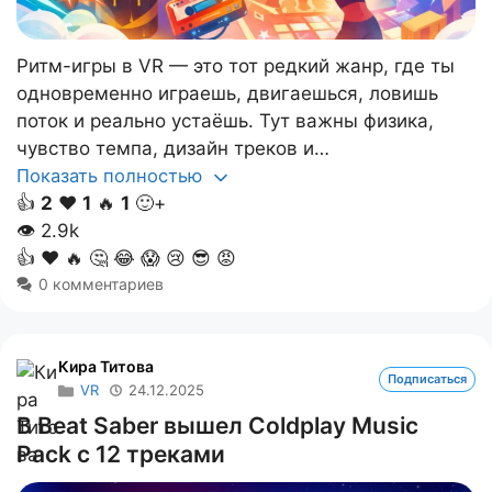
Ритм-игры в VR — это тот редкий жанр, где ты
одновременно играешь, двигаешься, ловишь
поток и реально устаёшь. Тут важны физика,
чувство темпа, дизайн треков и…
Показать полностью
👍
2
❤️
1
🔥
1
🙂+
👁
2.9k
👍
❤️
🔥
🤔
😂
😱
😢
😎
😡
0 комментариев
Кира Титова
Подписаться
VR
24.12.2025
В Beat Saber вышел Coldplay Music
Pack с 12 треками