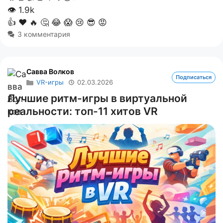
👁
1.9k
👍
❤️
🔥
🤔
😂
😱
😢
😎
😡
3 комментария
Савва Волков
Подписаться
VR-игры
02.03.2026
Лучшие ритм-игры в виртуальной
реальности: топ-11 хитов VR