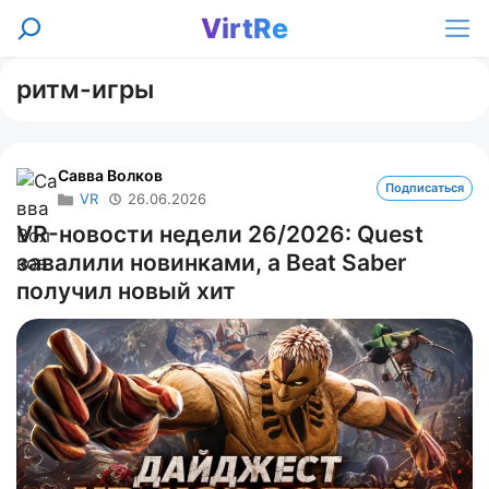
Перейти
VirtRe
Поиск
к
Ме
содержимому
ритм-игры
Савва Волков
Подписаться
VR
26.06.2026
VR-новости недели 26/2026: Quest
завалили новинками, а Beat Saber
получил новый хит