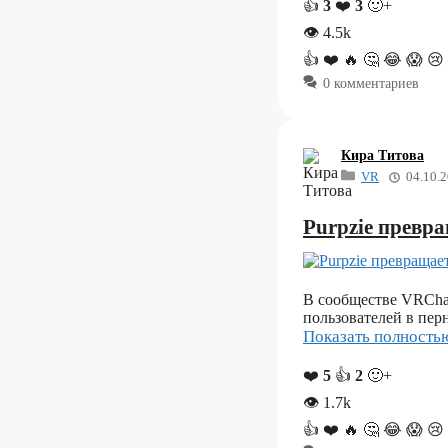
👍
3
❤️
3
🙂+
👁
4.5k
👍
❤️
🔥
🤔
😂
😱
😢
0 комментариев
Кира Титова
VR
04.10.
Purpzie превр
В сообществе VRCha
пользователей в пер
Показать полност
❤️
5
👍
2
🙂+
👁
1.7k
👍
❤️
🔥
🤔
😂
😱
😢