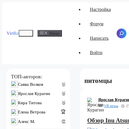
Перейти
Настройка
к
содержимому
Форум
Меню
VirtRe
Поиск
Меню
Написать
Войти
ТОП-авторов:
питомцы
Савва Волков
🥇
Ярослав Курагин
🥈
Ярослав Кураги
Кира Титова
🥉
VR-игры
2
🏆
Елена Ветрова
Обзор Inu Ats
Алекс M.
👏