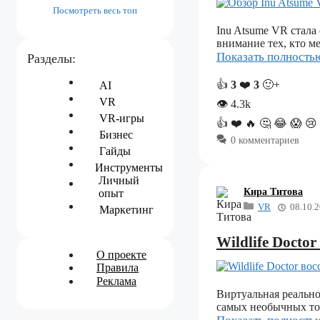
Посмотреть весь топ
Inu Atsume VR стала
внимание тех, кто м
Показать полност
Разделы:
👍
3
❤️
3
🙂+
AI
VR
👁
4.3k
VR-игры
👍
❤️
🔥
🤔
😂
😱
😢
Бизнес
0 комментариев
Гайды
Инструменты
Личный
Кира Титова
опыт
VR
08.10.
Маркетинг
Wildlife Docto
О проекте
Правила
Реклама
Виртуальная реально
самых необычных том