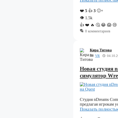
Показать полност
❤️
5
👍
3
🙂+
👁
1.5k
👍
❤️
🔥
🤔
😂
😱
😢
0 комментариев
Кира Титова
VR
04.10.
Новая студия 
симулятор Wrec
Студия nDreams Comp
предлагая игрокам у
Показать полност