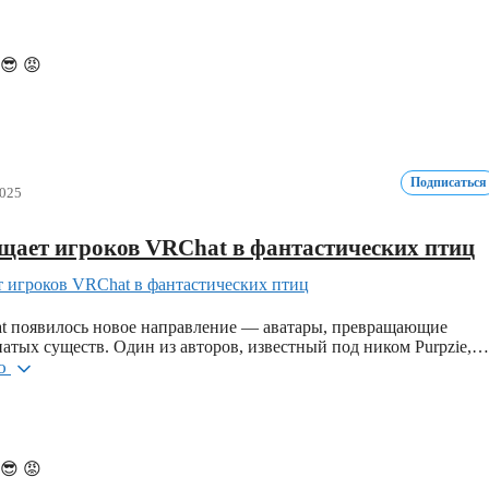
😎
😡
Подписаться
2025
ащает игроков VRChat в фантастических птиц
t появилось новое направление — аватары, превращающие
натых существ. Один из авторов, известный под ником Purpzie,…
ью
😎
😡