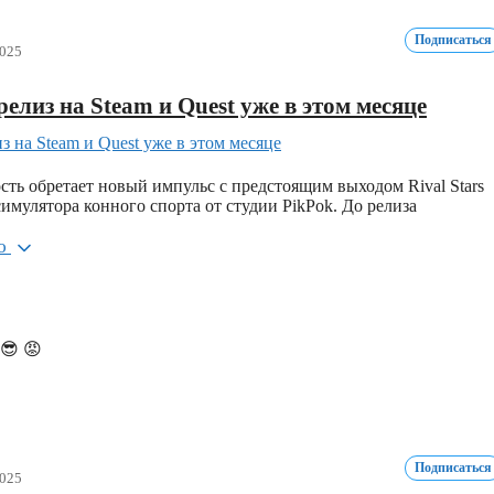
Подписаться
2025
 релиз на Steam и Quest уже в этом месяце
сть обретает новый импульс с предстоящим выходом Rival Stars
мулятора конного спорта от студии PikPok. До релиза
ью
😎
😡
Подписаться
2025