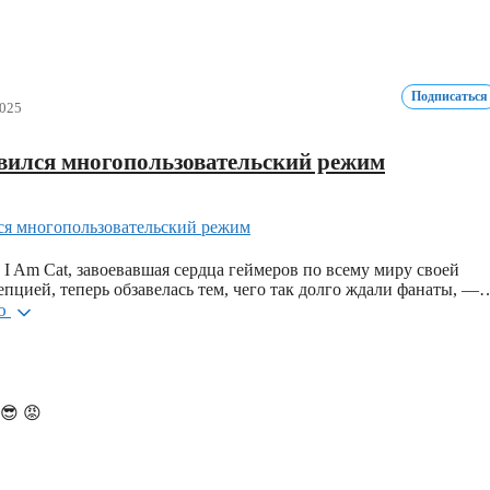
Подписаться
2025
явился многопользовательский режим
I Am Cat, завоевавшая сердца геймеров по всему миру своей
пцией, теперь обзавелась тем, чего так долго ждали фанаты, —
ью
😎
😡