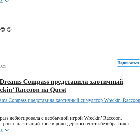
ью
😎
😡
Подписаться
2025
nDreams Compass представила хаотичный
kin’ Raccoon на Quest
ass дебютировала с необычной игрой Wreckin’ Raccoon,
строить настоящий хаос в роли дерзкого енота-безобразника….
ью