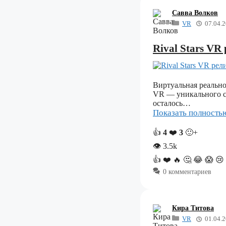
Савва Волков
VR
07.04.
Rival Stars VR
Виртуальная реально
VR — уникального си
осталось…
Показать полност
👍
4
❤️
3
🙂+
👁
3.5k
👍
❤️
🔥
🤔
😂
😱
😢
0 комментариев
Кира Титова
VR
01.04.