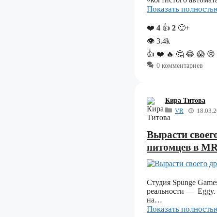
Показать полност
❤️
4
👍
2
🙂+
👁
3.4k
👍
❤️
🔥
🤔
😂
😱
😢
0 комментариев
Кира Титова
VR
18.03.
Вырасти своего
питомцев в М
Студия Spunge Game
реальности — Eggy.
на…
Показать полност