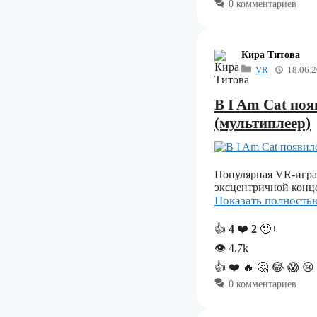
0 комментариев
Кира Титова
VR
18.06.
В I Am Cat по
(мультиплеер)
Популярная VR-игра 
эксцентричной конце
Показать полност
👍
4
❤️
2
🙂+
👁
4.7k
👍
❤️
🔥
🤔
😂
😱
😢
0 комментариев