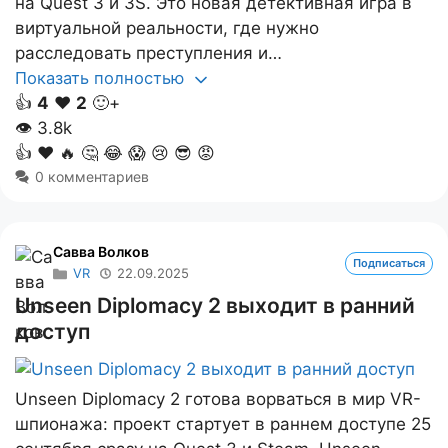
на Quest 3 и 3S. Это новая детективная игра в
виртуальной реальности, где нужно
расследовать преступления и…
Показать полностью
👍
4
❤️
2
🙂+
👁
3.8k
👍
❤️
🔥
🤔
😂
😱
😢
😎
😡
0 комментариев
Савва Волков
Подписаться
VR
22.09.2025
Unseen Diplomacy 2 выходит в ранний
доступ
Unseen Diplomacy 2 готова ворваться в мир VR-
шпионажа: проект стартует в раннем доступе 25