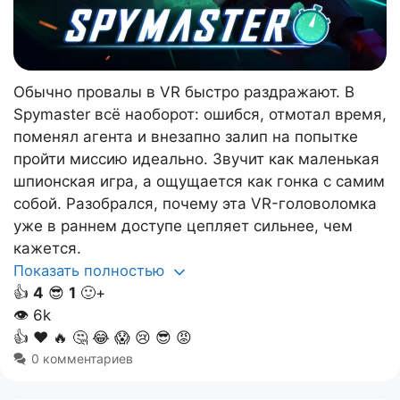
Обычно провалы в VR быстро раздражают. В
Spymaster всё наоборот: ошибся, отмотал время,
поменял агента и внезапно залип на попытке
пройти миссию идеально. Звучит как маленькая
шпионская игра, а ощущается как гонка с самим
собой. Разобрался, почему эта VR-головоломка
уже в раннем доступе цепляет сильнее, чем
кажется.
Показать полностью
👍
4
😎
1
🙂+
👁
6k
👍
❤️
🔥
🤔
😂
😱
😢
😎
😡
0 комментариев