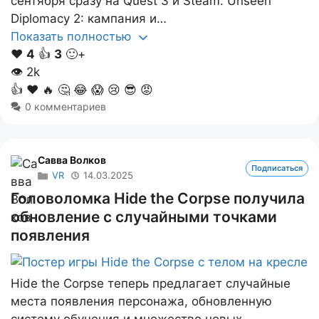
сентября сразу на Quest 3 и Steam. Unseen
Diplomacy 2: кампания и…
Показать полностью
❤️
4
👍
3
🙂+
👁
2k
👍
❤️
🔥
🤔
😂
😱
😢
😎
😡
0 комментариев
Савва Волков
Подписаться
VR
14.03.2025
Головоломка Hide the Corpse получила
обновление с случайными точками
появления
Hide the Corpse теперь предлагает случайные
места появления персонажа, обновленную