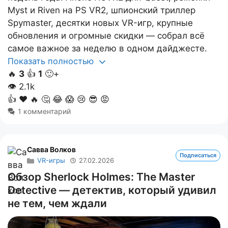
Myst и Riven на PS VR2, шпионский триллер
Spymaster, десятки новых VR-игр, крупные
обновления и огромные скидки — собрал всё
самое важное за неделю в одном дайджесте.
Показать полностью
🔥
3
👍
1
🙂+
👁
2.1k
👍
❤️
🔥
🤔
😂
😱
😢
😎
😡
1 комментарий
Савва Волков
Подписаться
VR-игры
27.02.2026
Обзор Sherlock Holmes: The Master
Detective — детектив, который удивил
не тем, чем ждали