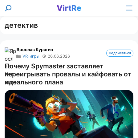
Перейти
VirtRe
Поиск
к
Ме
содержимому
детектив
Ярослав Курагин
Подписаться
VR-игры
26.06.2026
Почему Spymaster заставляет
переигрывать провалы и кайфовать от
идеального плана