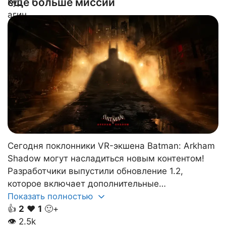
еще больше миссий
Сегодня поклонники VR-экшена Batman: Arkham
Shadow могут насладиться новым контентом!
Разработчики выпустили обновление 1.2,
которое включает дополнительные…
Показать полностью
👍
2
❤️
1
🙂+
👁
2.5k