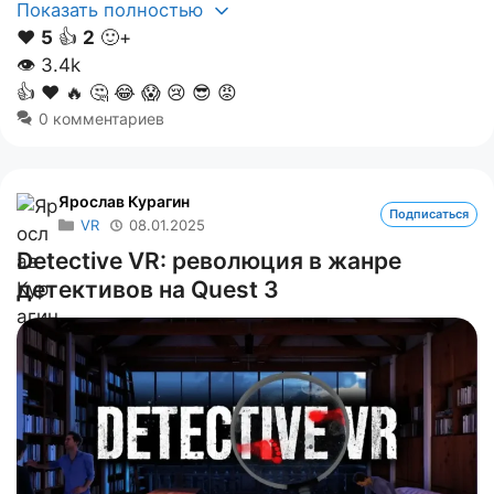
Показать полностью
❤️
5
👍
2
🙂+
👁
3.4k
👍
❤️
🔥
🤔
😂
😱
😢
😎
😡
0 комментариев
Ярослав Курагин
Подписаться
VR
08.01.2025
Detective VR: революция в жанре
детективов на Quest 3