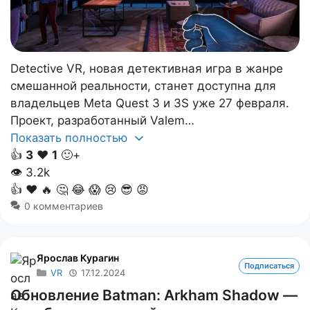
Detective VR, новая детективная игра в жанре
смешанной реальности, станет доступна для
владельцев Meta Quest 3 и 3S уже 27 февраля.
Проект, разработанный Valem…
Показать полностью
👍
3
❤️
1
🙂+
👁
3.2k
👍
❤️
🔥
🤔
😂
😱
😢
😎
😡
0 комментариев
Ярослав Курагин
Подписаться
VR
17.12.2024
Обновление Batman: Arkham Shadow —