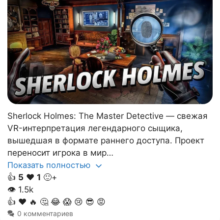
Sherlock Holmes: The Master Detective — свежая
VR-интерпретация легендарного сыщика,
вышедшая в формате раннего доступа. Проект
переносит игрока в мир…
Показать полностью
👍
5
❤️
1
🙂+
👁
1.5k
👍
❤️
🔥
🤔
😂
😱
😢
😎
😡
0 комментариев