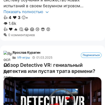
систему обучения и множество новых
испытаний в своем безумном игровом…
Показать полностью
👍
4
❤️
3
🙂+
👁
1.6k
👍
❤️
🔥
🤔
😂
😱
😢
😎
😡
0 комментариев
Ярослав Курагин
Подписаться
VR-игры
01.03.2025
Обзор Detective VR: гениальный
детектив или пустая трата времени?