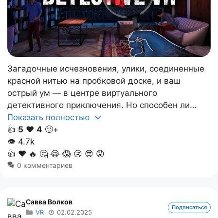
Загадочные исчезновения, улики, соединенные
красной нитью на пробковой доске, и ваш
острый ум — в центре виртуального
детективного приключения. Но способен ли…
Показать полностью
👍
5
❤️
4
🙂+
👁
4.7k
👍
❤️
🔥
🤔
😂
😱
😢
😎
😡
0 комментариев
Савва Волков
Подписаться
VR
02.02.2025