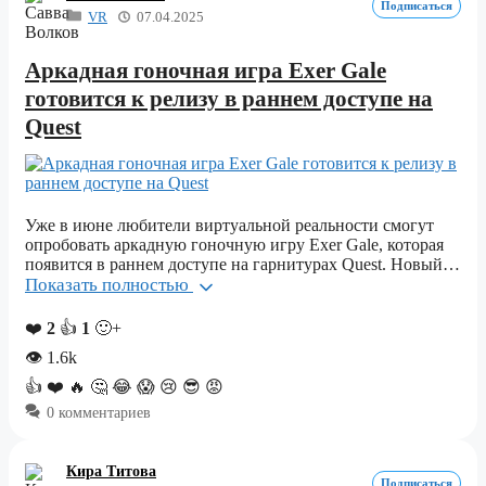
Подписаться
VR
07.04.2025
Аркадная гоночная игра Exer Gale
готовится к релизу в раннем доступе на
Quest
Уже в июне любители виртуальной реальности смогут
опробовать аркадную гоночную игру Exer Gale, которая
появится в раннем доступе на гарнитурах Quest. Новый…
Показать полностью
❤️
2
👍
1
🙂+
👁
1.6k
👍
❤️
🔥
🤔
😂
😱
😢
😎
😡
0 комментариев
Кира Титова
Подписаться