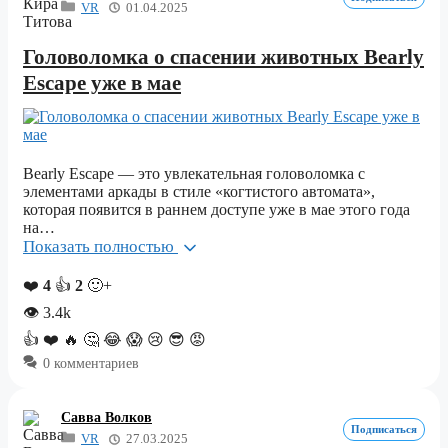
VR
01.04.2025
Головоломка о спасении животных Bearly
Escape уже в мае
Bearly Escape — это увлекательная головоломка с
элементами аркады в стиле «когтистого автомата»,
которая появится в раннем доступе уже в мае этого года
на…
Показать полностью
❤️
4
👍
2
🙂+
👁
3.4k
👍
❤️
🔥
🤔
😂
😱
😢
😎
😡
0 комментариев
Савва Волков
Подписаться
VR
27.03.2025