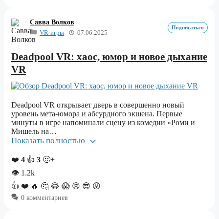
Савва Волков
Подписаться
VR-игры
07.06.2025
Deadpool VR: хаос, юмор и новое дыхание
VR
Deadpool VR открывает дверь в совершенно новый
уровень мета-юмора и абсурдного экшена. Первые
минуты в игре напоминали сцену из комедии «Роми и
Мишель на…
Показать полностью
❤️
4
👍
3
🙂+
👁
1.2k
👍
❤️
🔥
🤔
😂
😱
😢
😎
😡
0 комментариев