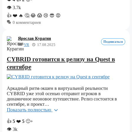
👁
3.7k
👍
❤️
🔥
🤔
😂
😱
😢
😎
😡
0 комментариев
Ярослав Курагин
Подписаться
VR
17.08.2025
CYBRID готовится к релизу на Quest в
сентябре
Аркадный ритм-экшен в виртуальной реальности
CYBRID уже этой осенью отправит игроков в
динамичное неоновое путешествие. Релиз состоится в
сентябре, и проект…
Показать полностью
👍
5
❤️
5
🙂+
👁
3k