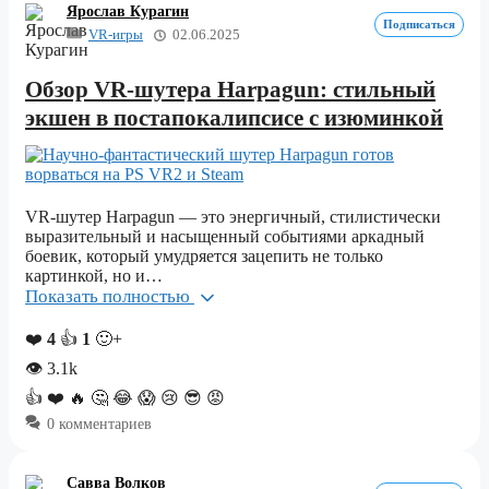
Ярослав Курагин
Подписаться
VR-игры
02.06.2025
Обзор VR-шутера Harpagun: стильный
экшен в постапокалипсисе с изюминкой
VR-шутер Harpagun — это энергичный, стилистически
выразительный и насыщенный событиями аркадный
боевик, который умудряется зацепить не только
картинкой, но и…
Показать полностью
❤️
4
👍
1
🙂+
👁
3.1k
👍
❤️
🔥
🤔
😂
😱
😢
😎
😡
0 комментариев
Савва Волков