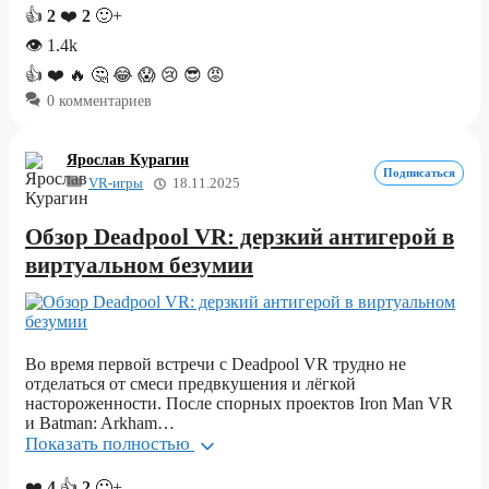
👍
2
❤️
2
🙂+
👁
1.4k
👍
❤️
🔥
🤔
😂
😱
😢
😎
😡
0 комментариев
Ярослав Курагин
Подписаться
VR-игры
18.11.2025
Обзор Deadpool VR: дерзкий антигерой в
виртуальном безумии
Во время первой встречи с Deadpool VR трудно не
отделаться от смеси предвкушения и лёгкой
настороженности. После спорных проектов Iron Man VR
и Batman: Arkham…
Показать полностью
❤️
4
👍
2
🙂+