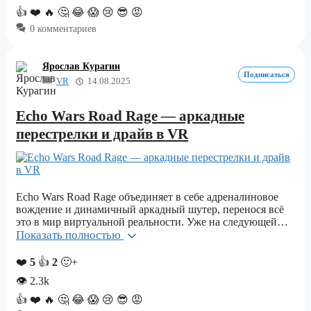
👍
❤️
🔥
🤔
😂
😱
😢
😎
😡
0 комментариев
Ярослав Курагин
Подписаться
VR
14.08.2025
Echo Wars Road Rage — аркадные
перестрелки и драйв в VR
Echo Wars Road Rage объединяет в себе адреналиновое
вождение и динамичный аркадный шутер, перенося всё
это в мир виртуальной реальности. Уже на следующей…
Показать полностью
❤️
5
👍
2
🙂+
👁
2.3k
👍
❤️
🔥
🤔
😂
😱
😢
😎
😡