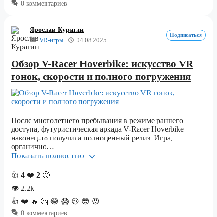
0 комментариев
Ярослав Курагин
Подписаться
VR-игры
04.08.2025
Обзор V-Racer Hoverbike: искусство VR
гонок, скорости и полного погружения
После многолетнего пребывания в режиме раннего
доступа, футуристическая аркада V-Racer Hoverbike
наконец-то получила полноценный релиз. Игра,
органично…
Показать полностью
👍
4
❤️
2
🙂+
👁
2.2k
👍
❤️
🔥
🤔
😂
😱
😢
😎
😡
0 комментариев