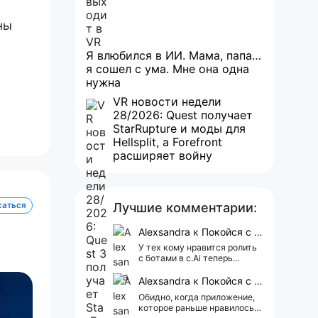
ны
Я влюбился в ИИ. Мама, папа…
я сошел с ума. Мне она одна
нужна
VR новости недели
28/2026: Quest получает
StarRupture и моды для
Hellsplit, а Forefront
расширяет войну
саться
Лучшие комментарии:
Alexsandra
к
Покойся с миром, Character.AI. Тебя убили собственные разработчики
У тех кому нравится ролить
с ботами в c.Ai теперь
всегда одни и те же мысли
АААААА 😁 ХВАТИТ 🤯😖😵‍💫
Alexsandra
к
Покойся с миром, Character.AI. Тебя убили собственные разработчики
Обидно, когда приложение,
которое раньше нравилось, а