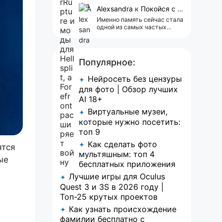
сейчас всплывает одна
реклама 😢
Alexsandra
к
Покойся с миром, Character.AI. Тебя убили собственные разработчики
Именно память сейчас стала
одной из самых частых
претензий к Character.AI.
Очень хочется верить, что её
всё-таки улучшат, потому
что…
Популярное:
Нейросеть без цензуры
✦
для фото | Обзор лучших
AI 18+
Виртуальные музеи,
✦
которые нужно посетить:
топ 9
Как сделать фото
✦
ятся
мультяшным: топ 4
ые
бесплатных приложения
Лучшие игры для Oculus
✦
Quest 3 и 3S в 2026 году |
Топ-25 крутых проектов
Как узнать происхождение
✦
фамилии бесплатно с