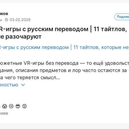
лков
Подпи
ы
03.02.2026
-игры с русским переводом | 11 тайтлов,
не разочаруют
южетные VR-игры без перевода — то ещё удовольст
дания, описания предметов и лор часто остаются за
за чего теряется смысл…
олностью

😱
😢
😎
😡
риев