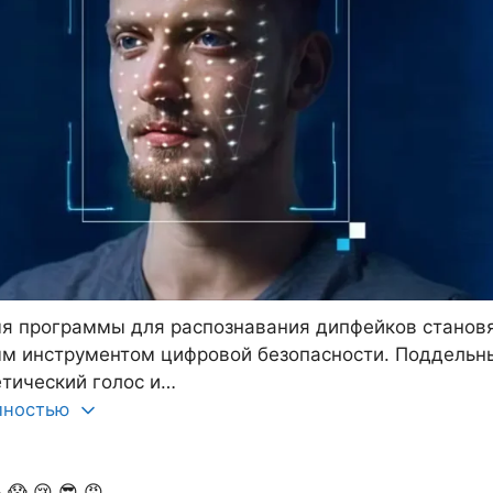
я программы для распознавания дипфейков станов
ым инструментом цифровой безопасности. Поддельн
етический голос и…
олностью

😱
😢
😎
😡