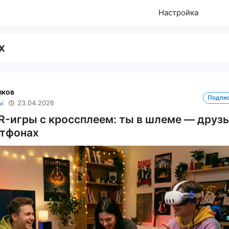
Настройка
х
лков
Подпи
ы
23.04.2026
-игры с кроссплеем: ты в шлеме — друзь
ртфонах