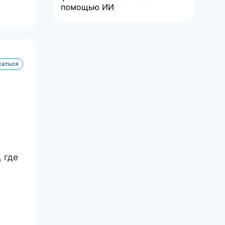
помощью ИИ
саться
 где