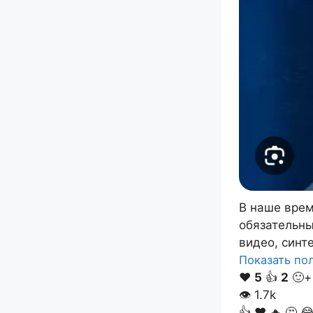
В наше врем
обязательн
видео, синт
Показать п
❤️
5
👍
2
🙂+
👁
1.7k
👍
❤️
🔥
🤔
