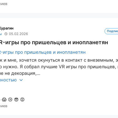
риев
Курагин
Подпи
ы
05.02.2026
R-игры про пришельцев и инопланетян
к и мне, хочется окунуться в контакт с внеземным, э
то нужно. Я собрал лучшие VR игры про пришельцев, 
е не декорация,…
олностью

😱
😢
😎
😡
риев