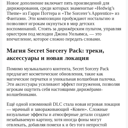
Новое дополнение включает пять произведений для
дирижирования, среди которых знаменитые «Hedwig’s
Theme» из Гарри Поттера и «The Sorcerer’s Apprentice» из
Фантазии. Эти композиции пробуждают ностальгию и
позволяют игрокам окунуться в мир детских
воспоминаний. Стоять за дирижёрским пультом, управляя
оркестром под мелодии Джона Уильямса, — это
впечатление, которое сложно передать словами.
Магия Secret Sorcery Pack: треки,
аксессуары и новая локация
Помимо музыкального контента, Secret Sorcery Pack
предлагает косметические обновления, такие как
магические перчатки и уникальная волшебная палочка.
Эти аксессуары усиливают эффект погружения, позволяя
игрокам ощутить себя настоящими дирижёрами-
волшебниками.
Ещё одной изюминкой DLC стала новая игровая локация
— мрачный и завораживающий «Ковен». Сложные
визуальные эффекты и атмосферные детали создают
незабываемую картину, хотя иногда фоны могут
отвлекать, добавляя помехи к и без того непростой