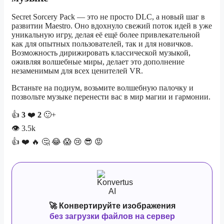
Secret Sorcery Pack — это не просто DLC, а новый шаг в
развитии Maestro. Оно вдохнуло свежий поток идей в уже
уникальную игру, делая её ещё более привлекательной
как для опытных пользователей, так и для новичков.
Возможность дирижировать классической музыкой,
оживляя волшебные миры, делает это дополнение
незаменимым для всех ценителей VR.
Встаньте на подиум, возьмите волшебную палочку и
позвольте музыке перенести вас в мир магии и гармонии.
👍
3
❤️
2
🙂+
👁
3.5k
👍
❤️
🔥
🤔
😂
😱
😢
😎
😡
🚀 Конвертируйте изображения
без загрузки файлов на сервер