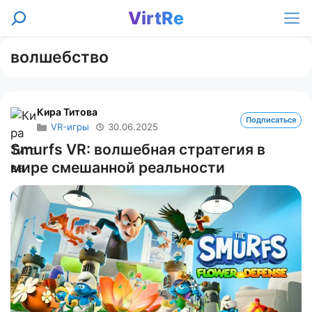
Перейти
VirtRe
Поиск
к
Ме
содержимому
волшебство
Кира Титова
Подписаться
VR-игры
30.06.2025
Smurfs VR: волшебная стратегия в
мире смешанной реальности