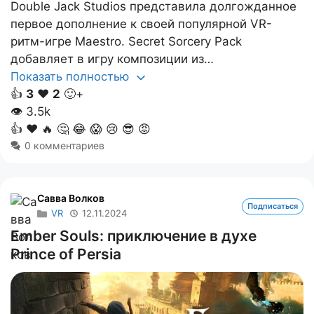
Double Jack Studios представила долгожданное
первое дополнение к своей популярной VR-
ритм-игре Maestro. Secret Sorcery Pack
добавляет в игру композиции из…
Показать полностью
👍
3
❤️
2
🙂+
👁
3.5k
👍
❤️
🔥
🤔
😂
😱
😢
😎
😡
0 комментариев
Савва Волков
Подписаться
VR
12.11.2024
Ember Souls: приключение в духе
Prince of Persia