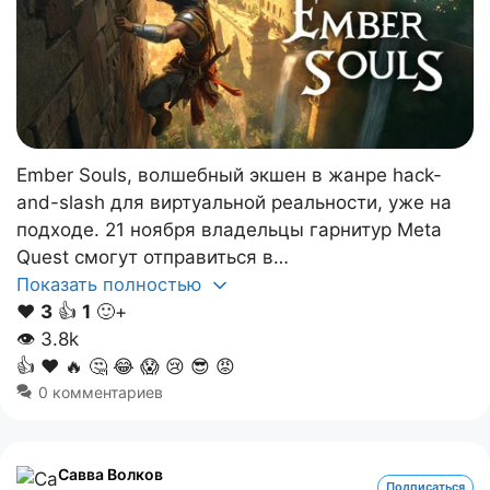
Ember Souls, волшебный экшен в жанре hack-
and-slash для виртуальной реальности, уже на
подходе. 21 ноября владельцы гарнитур Meta
Quest смогут отправиться в…
Показать полностью
❤️
3
👍
1
🙂+
👁
3.8k
👍
❤️
🔥
🤔
😂
😱
😢
😎
😡
0 комментариев
Савва Волков
Подписаться