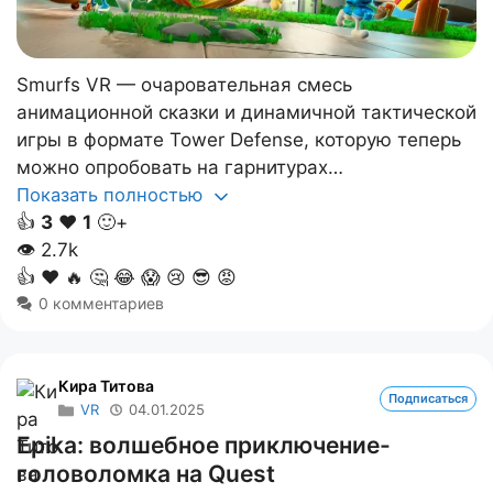
Smurfs VR — очаровательная смесь
анимационной сказки и динамичной тактической
игры в формате Tower Defense, которую теперь
можно опробовать на гарнитурах…
Показать полностью
👍
3
❤️
1
🙂+
👁
2.7k
👍
❤️
🔥
🤔
😂
😱
😢
😎
😡
0 комментариев
Кира Титова
Подписаться
VR
04.01.2025
Epika: волшебное приключение-
головоломка на Quest