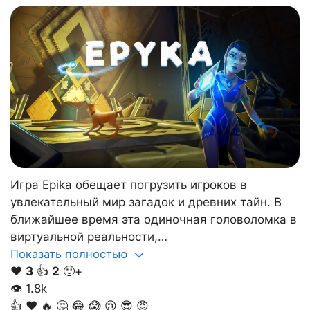
Игра Epika обещает погрузить игроков в
увлекательный мир загадок и древних тайн. В
ближайшее время эта одиночная головоломка в
виртуальной реальности,…
Показать полностью
❤️
3
👍
2
🙂+
👁
1.8k
👍
❤️
🔥
🤔
😂
😱
😢
😎
😡