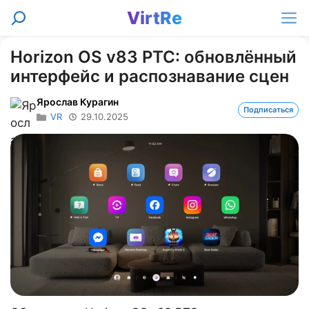
Перейти
VirtRe
Поиск
к
Ме
содержимому
Horizon OS v83 PTC: обновлённый
интерфейс и распознавание сцен
Ярослав Курагин
Подписаться
VR
29.10.2025