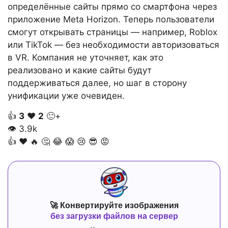
определённые сайты прямо со смартфона через
приложение Meta Horizon. Теперь пользователи
смогут открывать страницы — например, Roblox
или TikTok — без необходимости авторизоваться
в VR. Компания не уточняет, как это
реализовано и какие сайты будут
поддерживаться далее, но шаг в сторону
унификации уже очевиден.
👍
3
❤️
2
🙂+
👁
3.9k
👍
❤️
🔥
🤔
😂
😱
😢
😎
😡
🚀 Конвертируйте изображения
без загрузки файлов на сервер