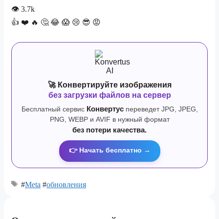
👁
3.7k
👍
❤️
🔥
🤔
😂
😱
😢
😎
😡
🚀 Конвертируйте изображения
без загрузки файлов на сервер
Бесплатный сервис
Конвертус
переведет JPG, JPEG,
PNG, WEBP и AVIF в нужный формат
без потери качества.
👉 Начать бесплатно →
#
Meta
#
обновления