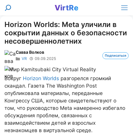
Перейти
VirtRe
Поиск
к
Ме
содержимому
Horizon Worlds: Meta уличили в
сокрытии данных о безопасности
несовершеннолетних
Савва Волков
Подписаться
VR
09.09.2025
Вокруг
Horizon Worlds
разгорелся громкий
скандал. Газета The Washington Post
опубликовала материалы, переданные
Конгрессу США, которые свидетельствуют о
том, что руководство Meta намеренно избегало
обсуждения проблем, связанных с
взаимодействием детей и взрослых
незнакомцев в виртуальной среде.