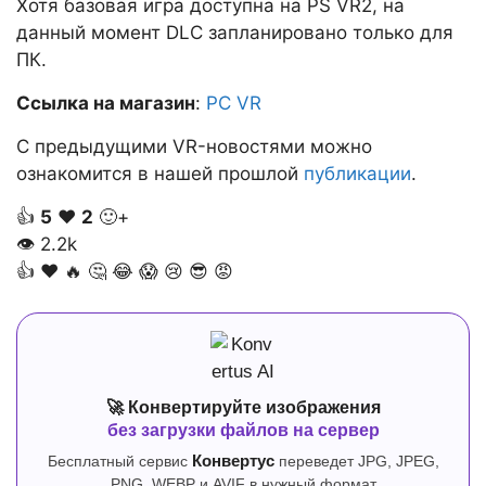
Хотя базовая игра доступна на PS VR2, на
данный момент DLC запланировано только для
ПК.
Ссылка на магазин
:
PC VR
С предыдущими VR-новостями можно
ознакомится в нашей прошлой
публикации
.
👍
5
❤️
2
🙂+
👁
2.2k
👍
❤️
🔥
🤔
😂
😱
😢
😎
😡
🚀 Конвертируйте изображения
без загрузки файлов на сервер
Бесплатный сервис
Конвертус
переведет JPG, JPEG,
PNG, WEBP и AVIF в нужный формат