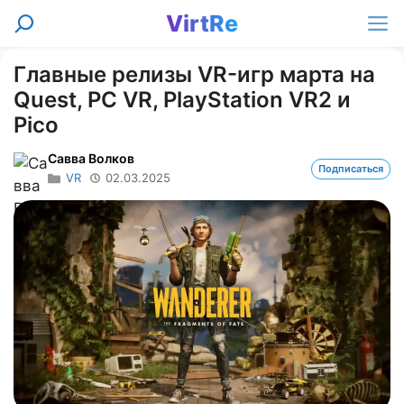
Перейти
VirtRe
Поиск
к
Ме
содержимому
Главные релизы VR-игр марта на
Quest, PC VR, PlayStation VR2 и
Pico
Савва Волков
Подписаться
VR
02.03.2025