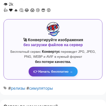
👁
2k
👍
❤️
🔥
🤔
😂
😱
😢
😎
😡
🚀 Конвертируйте изображения
без загрузки файлов на сервер
Бесплатный сервис
Конвертус
переведет JPG, JPEG,
PNG, WEBP и AVIF в нужный формат
без потери качества.
👉 Начать бесплатно →
#
релизы
#
симуляторы