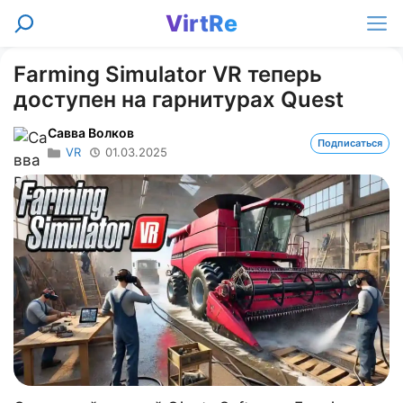
Перейти
VirtRe
Поиск
к
Ме
содержимому
Farming Simulator VR теперь
доступен на гарнитурах Quest
Савва Волков
Подписаться
VR
01.03.2025