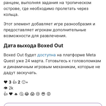
ранцем, выполняя задания на тропическом
острове, где необходимо пролетать через
кольца.
Этот элемент добавляет игре разнообразия и
предоставляет игрокам дополнительные
возможности для развлечения.
Дата выхода Boxed Out
Boxed Out будет
доступна
на платформе Meta
Quest уже 24 марта. Готовьтесь к головоломкам
и динамичным игровым механикам, которые не
дадут заскучать.
❤️
3
👍
2
🙂+
👁
2k
👍
❤️
🔥
🤔
😂
😱
😢
😎
😡