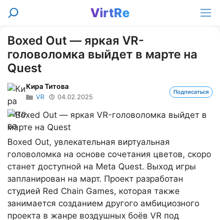
Перейти
VirtRe
Поиск
к
Ме
содержимому
Boxed Out — яркая VR-
головоломка выйдет в марте на
Quest
Кира Титова
Подписаться
VR
04.02.2025
Boxed Out, увлекательная виртуальная
головоломка на основе сочетания цветов, скоро
станет доступной на Meta Quest. Выход игры
запланирован на март. Проект разработан
студией Red Chain Games, которая также
занимается созданием другого амбициозного
проекта в жанре воздушных боёв VR под