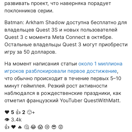
развивать проект, что наверняка порадует
поклонников серии.
Batman: Arkham Shadow доступна бесплатно для
владельцев Quest 3S и новых пользователей
Quest 3 с момента Meta Connect в октябре.
Остальные владельцы Quest 3 могут приобрести
игру за 50 долларов.
На момент написания статьи
около 1 миллиона
игроков разблокировали первое достижение
,
что обычно происходит в течение первых 5–10
минут геймплея. Резкий рост активности
наблюдался в рождественские праздники, как
отметил французский YouTuber QuestWithMatt.
❤️
5
👍
2
🙂+
👁
3.4k
👍
❤️
🔥
🤔
😂
😱
😢
😎
😡