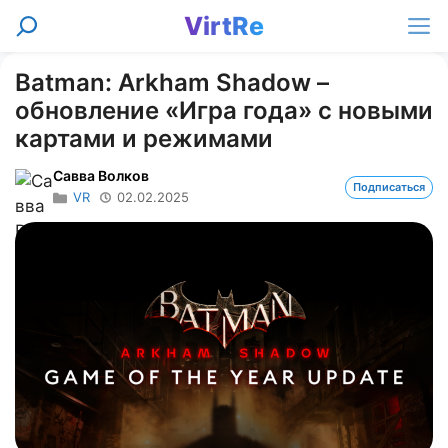
Перейти
VirtRe
Поиск
к
Ме
содержимому
Batman: Arkham Shadow –
обновление «Игра года» с новыми
картами и режимами
Савва Волков
Подписаться
VR
02.02.2025