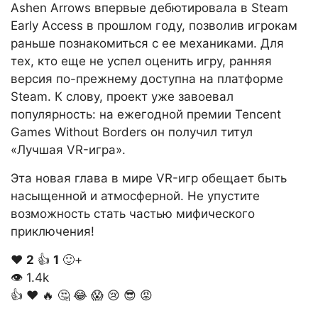
Ashen Arrows впервые дебютировала в Steam
Early Access в прошлом году, позволив игрокам
раньше познакомиться с ее механиками. Для
тех, кто еще не успел оценить игру, ранняя
версия по-прежнему доступна на платформе
Steam. К слову, проект уже завоевал
популярность: на ежегодной премии Tencent
Games Without Borders он получил титул
«Лучшая VR-игра».
Эта новая глава в мире VR-игр обещает быть
насыщенной и атмосферной. Не упустите
возможность стать частью мифического
приключения!
❤️
2
👍
1
🙂+
👁
1.4k
👍
❤️
🔥
🤔
😂
😱
😢
😎
😡