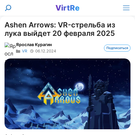
Перейти
VirtRe
Поиск
к
Ме
содержимому
Ashen Arrows: VR-стрельба из
лука выйдет 20 февраля 2025
Ярослав Курагин
Подписаться
VR
06.12.2024