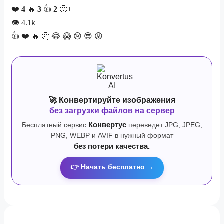
❤️
4
🔥
3
👍
2
🙂+
👁
4.1k
👍
❤️
🔥
🤔
😂
😱
😢
😎
😡
🚀 Конвертируйте изображения
без загрузки файлов на сервер
Бесплатный сервис
Конвертус
переведет JPG, JPEG,
PNG, WEBP и AVIF в нужный формат
без потери качества.
👉 Начать бесплатно →