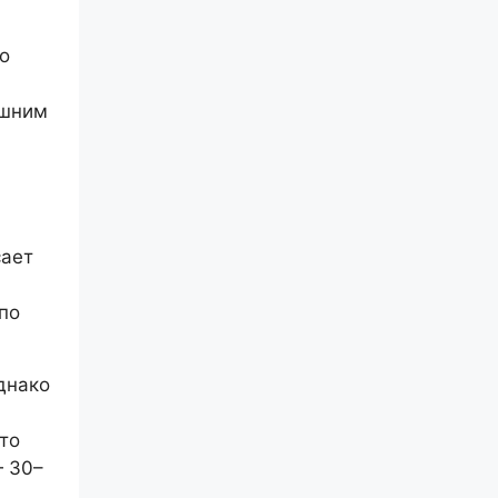
о
ишним
сает
по
днако
то
— 30–