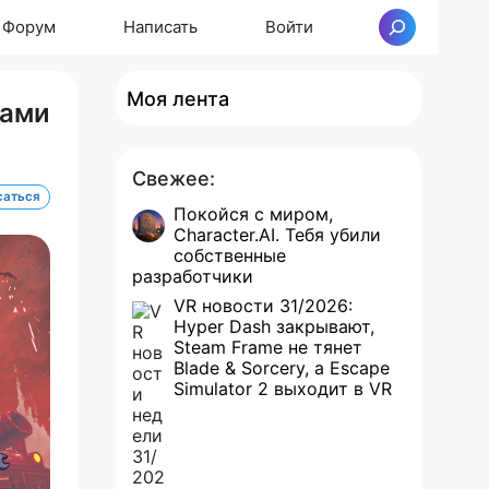
Форум
Написать
Войти
Поиск
Моя лента
хами
Свежее:
саться
Покойся с миром,
Character.AI. Тебя убили
собственные
разработчики
VR новости 31/2026:
Hyper Dash закрывают,
Steam Frame не тянет
Blade & Sorcery, а Escape
Simulator 2 выходит в VR