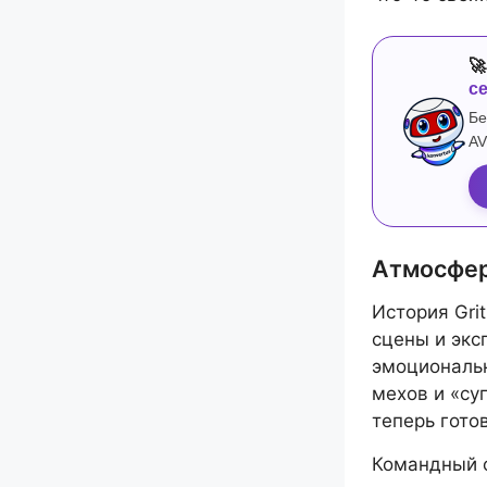

с
Бе
AV
Атмосфера
История Gri
сцены и экс
эмоциональн
мехов и «су
теперь гото
Командный о