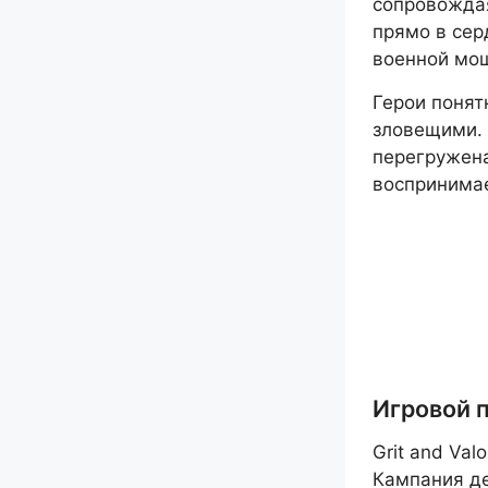
сопровождая
прямо в сер
военной мо
Герои понят
зловещими. 
перегружена
воспринима
Игровой 
Grit and Val
Кампания де