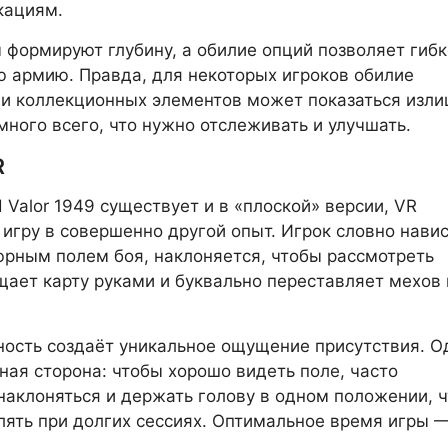
кациям.
 формируют глубину, а обилие опций позволяет гибк
ю армию. Правда, для некоторых игроков обилие
и коллекционных элементов может показаться изл
ного всего, что нужно отслеживать и улучшать.
R
d Valor 1949 существует и в «плоской» версии, VR
игру в совершенно другой опыт. Игрок словно нави
рным полем боя, наклоняется, чтобы рассмотреть
щает карту руками и буквально переставляет мехов 
ность создаёт уникальное ощущение присутствия. О
тная сторона: чтобы хорошо видеть поле, часто
наклоняться и держать голову в одном положении, ч
ять при долгих сессиях. Оптимальное время игры 