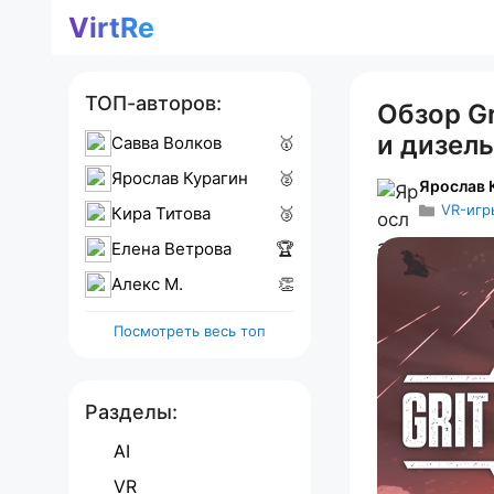
Перейти
VirtRe
к
содержимому
ТОП-авторов:
Обзор Gr
и дизел
Савва Волков
🥇
Ярослав Курагин
🥈
Ярослав 
VR-игр
Кира Титова
🥉
Елена Ветрова
🏆
Алекс M.
👏
Посмотреть весь топ
Разделы:
AI
VR