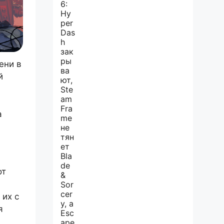
ени в
й
а
от
 их с
я