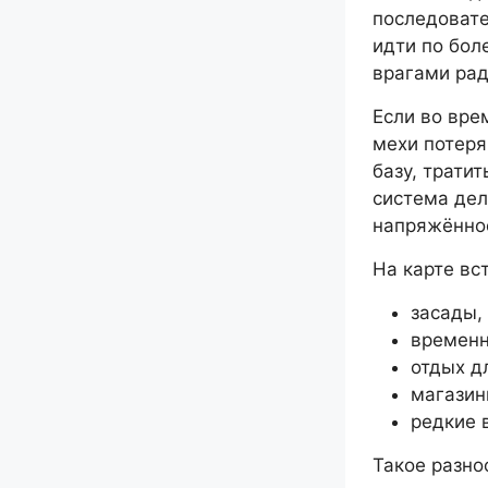
последовате
идти по бол
врагами рад
Если во вре
мехи потеря
базу, трати
система де
напряжённо
На карте вс
засады,
временн
отдых д
магазин
редкие 
Такое разно