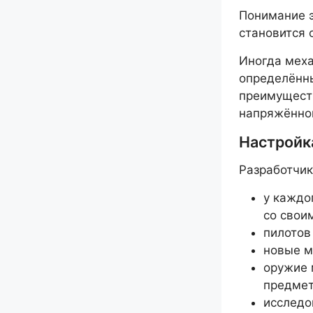
Понимание э
становится 
Иногда меха
определённы
преимуществ
напряжённо
Настройк
Разработчик
у каждо
со свои
пилотов
новые м
оружие 
предмет
исследо