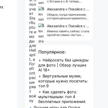
с ботами в c.Ai теперь
всегда одни и те же мысли
их
АААААА 😁 ХВАТИТ 🤯😖😵‍💫
Alexsandra
к
Покойся с миром, Character.AI. Тебя убили собственные разработчики
Обидно, когда приложение,
которое раньше нравилось, а
сейчас всплывает одна
реклама 😢
Alexsandra
к
Покойся с миром, Character.AI. Тебя убили собственные разработчики
Именно память сейчас стала
одной из самых частых
претензий к Character.AI.
Очень хочется верить, что её
всё-таки улучшат, потому
что…
Популярное:
Нейросеть без цензуры
✦
для фото | Обзор лучших
AI 18+
Виртуальные музеи,
✦
которые нужно посетить:
топ 9
Как сделать фото
✦
мультяшным: топ 4
бесплатных приложения
Лучшие игры для Oculus
✦