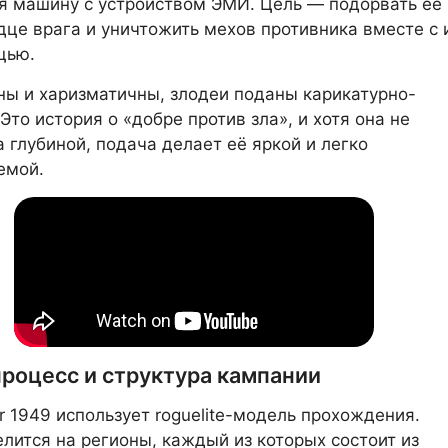
 машину с устройством ЭМИ. Цель — подорвать её
дце врага и уничтожить мехов противника вместе с 
щью.
ны и харизматичны, злодеи поданы карикатурно-
Это история о «добре против зла», и хотя она не
 глубиной, подача делает её яркой и легко
емой.
процесс и структура кампании
or 1949 использует roguelite-модель прохождения.
лится на регионы, каждый из которых состоит из