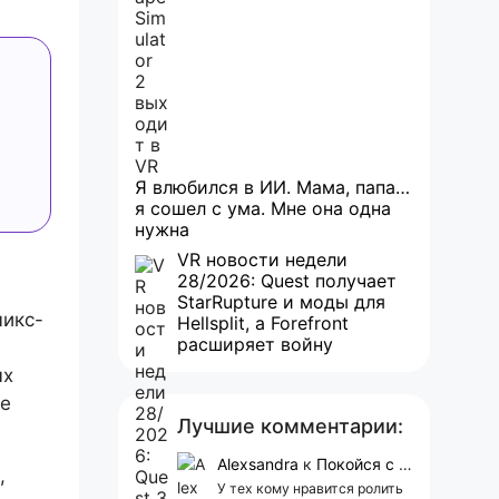
Я влюбился в ИИ. Мама, папа…
я сошел с ума. Мне она одна
нужна
VR новости недели
28/2026: Quest получает
StarRupture и моды для
микс-
Hellsplit, а Forefront
расширяет войну
ых
де
Лучшие комментарии:
Alexsandra
к
Покойся с миром, Character.AI. Тебя убили собственные разработчики
,
У тех кому нравится ролить