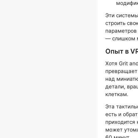
модифи
Эти системы
строить сво
параметров 
— слишком м
Опыт в V
Хотя Grit an
превращает 
над миниатю
детали, вра
клеткам.
Эта тактиль
есть и обра
приходится 
может утомл
60 минут.