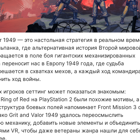
lor 1949 — это настольная стратегия в реальном врем
ьпанка, где альтернативная история Второй мирово
ащается в поле боя гигантских механизированных
 переносит нас в Европу 1949 года, где судьба
решается в схватках мехов, а каждый ход командир
ить ход войны.
 игроков сеттинг может показаться знакомым:
Ring of Red на PlayStation 2 были похожие мотивы, а
структура боевых полей напоминает Front Mission 3 
ако Grit and Valor 1949 удалось переосмыслить
ю механику, добавить новые элементы и объединить
ями VR, чтобы даже ветераны жанра нашли для себ
ее.