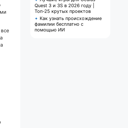
о
Quest 3 и 3S в 2026 году |
Топ-25 крутых проектов
ыми
Как узнать происхождение
✦
фамилии бесплатно с
помощью ИИ
 все
на
та
о