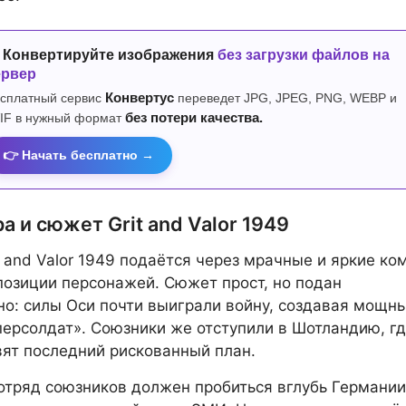
 Конвертируйте изображения
без загрузки файлов на
ервер
сплатный сервис
Конвертус
переведет JPG, JPEG, PNG, WEBP и
IF в нужный формат
без потери качества.
👉 Начать бесплатно →
 и сюжет Grit and Valor 1949
t and Valor 1949 подаётся через мрачные и яркие ко
позиции персонажей. Сюжет прост, но подан
о: силы Оси почти выиграли войну, создавая мощн
персолдат». Союзники же отступили в Шотландию, г
вят последний рискованный план.
тряд союзников должен пробиться вглубь Германии