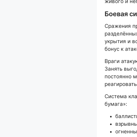
живого и не
Боевая си
Сражения пр
разделённых
укрытия и в
бонус к атак
Враги атаку
Занять выго
постоянно м
реагировать
Система кла
бумага»:
баллист
взрывны
огненны