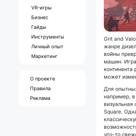
VR-игры
Бизнес
Гайды
Инструменты
Grit and Va
Личный опыт
жанре дизел
войны превр
Маркетинг
машин. Игра
континента 
может измен
О проекте
Правила
Для опытных
например, в 
Реклама
визуальная 
Square. Одн
классическу
возможност
что-то свеж