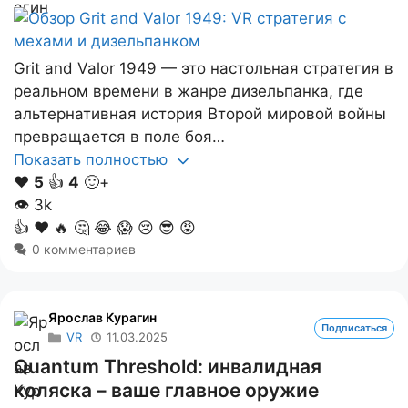
Grit and Valor 1949 — это настольная стратегия в
реальном времени в жанре дизельпанка, где
альтернативная история Второй мировой войны
превращается в поле боя…
Показать полностью
❤️
5
👍
4
🙂+
👁
3k
👍
❤️
🔥
🤔
😂
😱
😢
😎
😡
0 комментариев
Ярослав Курагин
Подписаться
VR
11.03.2025
Quantum Threshold: инвалидная
коляска – ваше главное оружие