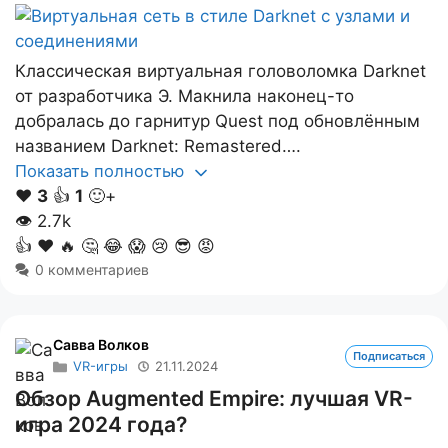
Классическая виртуальная головоломка Darknet
от разработчика Э. Макнила наконец-то
добралась до гарнитур Quest под обновлённым
названием Darknet: Remastered….
Показать полностью
❤️
3
👍
1
🙂+
👁
2.7k
👍
❤️
🔥
🤔
😂
😱
😢
😎
😡
0 комментариев
Савва Волков
Подписаться
VR-игры
21.11.2024
Обзор Augmented Empire: лучшая VR-
игра 2024 года?