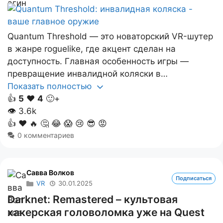
Quantum Threshold — это новаторский VR-шутер
в жанре roguelike, где акцент сделан на
доступность. Главная особенность игры —
превращение инвалидной коляски в…
Показать полностью
👍
5
❤️
4
🙂+
👁
3.6k
👍
❤️
🔥
🤔
😂
😱
😢
😎
😡
0 комментариев
Савва Волков
Подписаться
VR
30.01.2025
Darknet: Remastered – культовая
хакерская головоломка уже на Quest