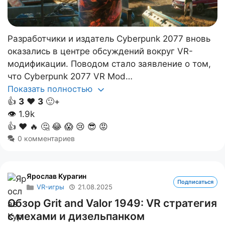
Разработчики и издатель Cyberpunk 2077 вновь
оказались в центре обсуждений вокруг VR-
модификации. Поводом стало заявление о том,
что Cyberpunk 2077 VR Mod…
Показать полностью
👍
3
❤️
3
🙂+
👁
1.9k
👍
❤️
🔥
🤔
😂
😱
😢
😎
😡
0 комментариев
Ярослав Курагин
Подписаться
VR-игры
21.08.2025
Обзор Grit and Valor 1949: VR стратегия
с мехами и дизельпанком