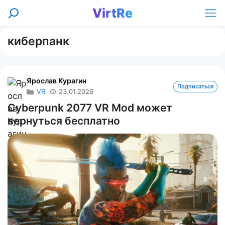
Перейти
VirtRe
Поиск
к
Ме
содержимому
киберпанк
Ярослав Курагин
Подписаться
VR
23.01.2026
Cyberpunk 2077 VR Mod может
вернуться бесплатно