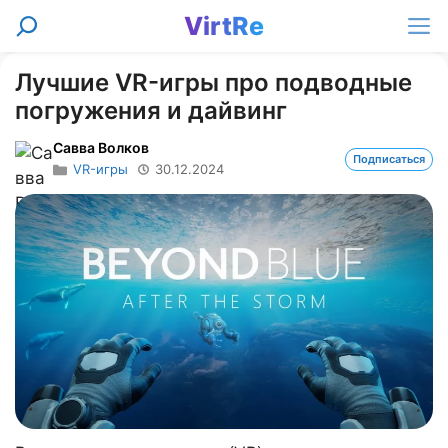
Перейти
VirtRe
Поиск
к
Ме
содержимому
Лучшие VR-игры про подводные
погружения и дайвинг
Савва Волков
Подписаться
VR-игры
30.12.2024