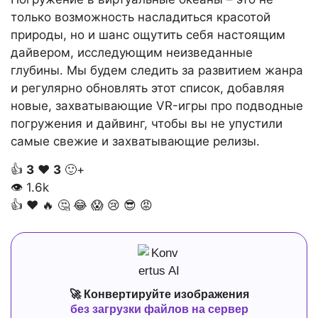
только возможность насладиться красотой
природы, но и шанс ощутить себя настоящим
дайвером, исследующим неизведанные
глубины. Мы будем следить за развитием жанра
и регулярно обновлять этот список, добавляя
новые, захватывающие VR-игры про подводные
погружения и дайвинг, чтобы вы не упустили
самые свежие и захватывающие релизы.
👍
3
❤️
3
🙂+
👁
1.6k
👍
❤️
🔥
🤔
😂
😱
😢
😎
😡
🚀 Конвертируйте изображения
без загрузки файлов на сервер