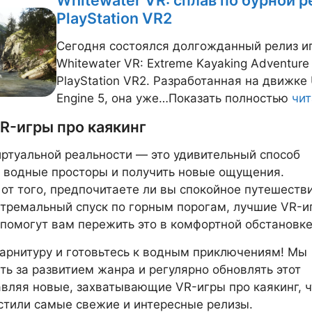
Whitewater VR: сплав по бурной р
PlayStation VR2
Сегодня состоялся долгожданный релиз и
Whitewater VR: Extreme Kayaking Adventure
PlayStation VR2. Разработанная на движке 
Engine 5, она уже…Показать полностью
чит
R-игры про каякинг
иртуальной реальности — это удивительный способ
 водные просторы и получить новые ощущения.
от того, предпочитаете ли вы спокойное путешеств
стремальный спуск по горным порогам, лучшие VR-и
 помогут вам пережить это в комфортной обстановке
арнитуру и готовьтесь к водным приключениям! Мы
ть за развитием жанра и регулярно обновлять этот
авляя новые, захватывающие VR-игры про каякинг, 
стили самые свежие и интересные релизы.