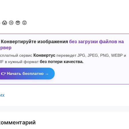

😱
😢
😎
😡
 Конвертируйте изображения
без загрузки файлов на
ервер
сплатный сервис
Конвертус
переведет JPG, JPEG, PNG, WEBP и
IF в нужный формат
без потери качества.
👉 Начать бесплатно →
их
комментарий