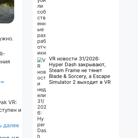
ужно.
R-
VR новости 31/2026:
ения
Hyper Dash закрывают,
Steam Frame не тянет
Blade & Sorcery, а Escape
 –
Simulator 2 выходит в VR
ak VR:
оступен и
ь далее