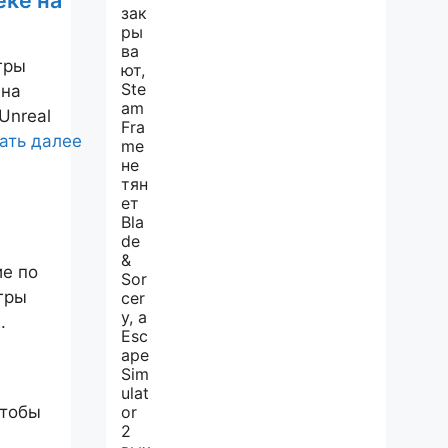
еке на
гры
 на
Unreal
ать далее
ие по
гры
.
чтобы