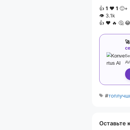
👍
1
❤️
1
🙂+
👁
3.1k
👍
❤️
🔥
🤔


с
Бе
AV
#
топлучш
Оставьте 