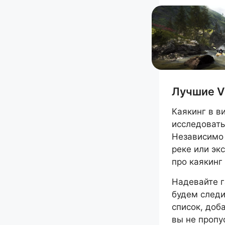
Лучшие V
Каякинг в в
исследовать
Независимо 
реке или эк
про каякинг
Надевайте г
будем следи
список, доб
вы не пропу