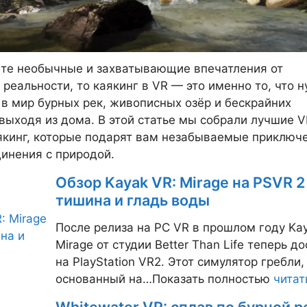
те необычные и захватывающие впечатления от
 реальности, то каякинг в VR — это именно то, что н
 в мир бурных рек, живописных озёр и бескрайних
 выходя из дома. В этой статье мы собрали лучшие V
якинг, которые подарят вам незабываемые приключ
динения с природой.
Обзор Kayak VR: Mirage на PSVR 2
тишина и гладь воды
После релиза на PC VR в прошлом году Kay
Mirage от студии Better Than Life теперь д
на PlayStation VR2. Этот симулятор гребли,
основанный на…Показать полностью
читат