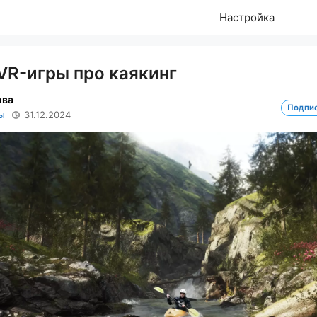
Настройка
VR-игры про каякинг
ова
Подпи
ы
31.12.2024