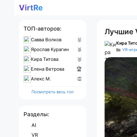
Перейти
VirtRe
к
содержимому
ТОП-авторов:
Лучшие 
Савва Волков
🥇
Кира Тит
Ярослав Курагин
🥈
VR-игр
Кира Титова
🥉
Елена Ветрова
🏆
Алекс M.
👏
Посмотреть весь топ
Разделы:
AI
VR